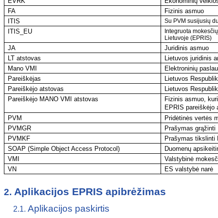
EVRK
Ekonominių veiklos 
FA
Fizinis asmuo
ITIS
Su PVM susijusių d
ITIS_EU
Integruota mokesčių
Lietuvoje (EPRIS)
JA
Juridinis asmuo
LT atstovas
Lietuvos juridinis 
Mano VMI
Elektroninių pasla
Pareiškėjas
Lietuvos Respubli
Pareiškėjo atstovas
Lietuvos Respublik
Pareiškėjo MANO VMI atstovas
Fizinis asmuo, ku
EPRIS pareiškėjo a
PVM
Pridėtinės vertės 
PVMGR
Prašymas grąžint
PVMKF
Prašymas tikslinti
SOAP (
Simple Object Access Protocol)
Duomenų apsikeiti
VMI
Valstybinė mokesči
VN
ES valstybė narė
Aplikacijos EPRIS apibrėžimas
2.
Aplikacijos paskirtis
2.1.