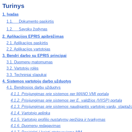
Turinys
1. Įvadas
1.1.
Dokumento paskirtis
1.2.
Sąvokų žodynas
2. Aplikacijos EPRIS apibrėžimas
2.1. Aplikacijos paskirtis
2.2. Aplikacijos vartotojas
3. Bendri darbo su EPRIS principai
3.1. Duomenų matomumas
3.2. Vartotojų rolės
3.3. Techniniai slapukai
4. Sistemos vartotojų darbo užduotys
4.1. Bendrosios darbų užduotys
4.1.1. Prisijungimas prie sistemos per MANO VMI portalą
4.1.2. Prisijungimas prie sistemos per E. valdžios (VIISP) portalą
4.1.3. Prisijungimas prie sistemos naudojantis vartotojo vardu, slaptaž
4.1.4. Vartotojo aplinka
4.1.5. Vartotojo profilio nustatymų peržiūra ir tvarkymas
4.1.6. Duomenų redagavimas