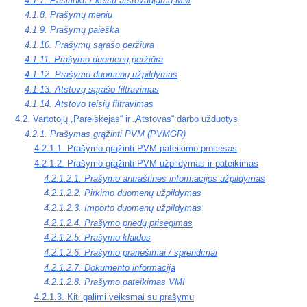
4.1.7. Pasirinkti / keisti atstovaujamą MM
4.1.8. Prašymų meniu
4.1.9. Prašymų paieška
4.1.10. Prašymų sąrašo peržiūra
4.1.11. Prašymo duomenų peržiūra
4.1.12. Prašymo duomenų užpildymas
4.1.13. Atstovų sąrašo filtravimas
4.1.14. Atstovo teisių filtravimas
4.2. Vartotojų „Pareiškėjas“ ir „Atstovas“ darbo užduotys
4.2.1. Prašymas grąžinti PVM (PVMGR)
4.2.1.1. Prašymo grąžinti PVM pateikimo procesas
4.2.1.2. Prašymo grąžinti PVM užpildymas ir pateikimas
4.2.1.2.1. Prašymo antraštinės informacijos užpildymas
4.2.1.2.2. Pirkimo duomenų užpildymas
4.2.1.2.3. Importo duomenų užpildymas
4.2.1.2.4. Prašymo priedų prisegimas
4.2.1.2.5. Prašymo klaidos
4.2.1.2.6. Prašymo pranešimai / sprendimai
4.2.1.2.7. Dokumento informacija
4.2.1.2.8. Prašymo pateikimas VMI
4.2.1.3. Kiti galimi veiksmai su prašymu