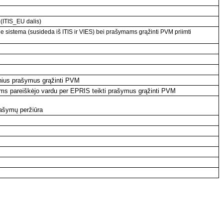
(ITIS_EU dalis)
 sistema (susideda iš ITIS ir VIES) bei prašymams grąžinti PVM priimti
nius prašymus grąžinti PVM
ėms pareiškėjo vardu per EPRIS teikti prašymus grąžinti PVM
rašymų peržiūra