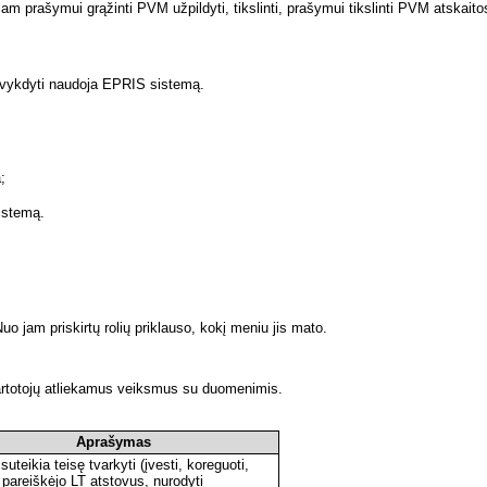
m prašymui grąžinti PVM užpildyti, tikslinti, prašymui tikslinti PVM atskaitos
ms vykdyti naudoja EPRIS sistemą.
;
istemą.
 jam priskirtų rolių priklauso, kokį meniu jis mato.
 vartotojų atliekamus veiksmus su duomenimis.
Aprašymas
 suteikia teisę tvarkyti (įvesti, koreguoti,
) pareiškėjo LT atstovus, nurodyti