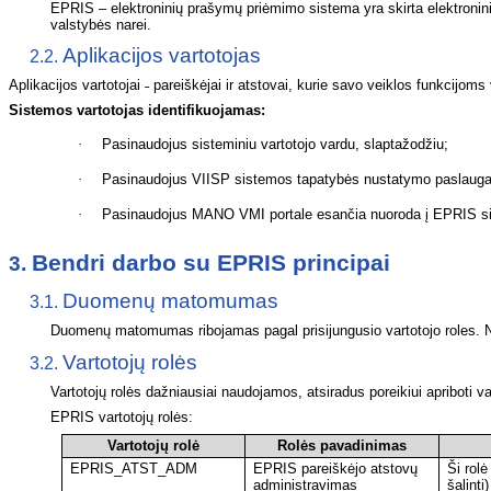
EPRIS – elektroninių prašymų priėmimo sistema yra skirta elektroninia
valstybės narei.
Aplikacijos
vartotojas
2.2.
Aplikacijos vartotojai ˗ pareiškėjai ir atstovai, kurie savo veiklos funkcijo
Sistemos vartotojas identifikuojamas:
·
Pasinaudojus sisteminiu vartotojo vardu, slaptažodžiu;
·
Pasinaudojus VIISP sistemos tapatybės nustatymo paslauga
·
Pasinaudojus MANO VMI portale esančia nuoroda į EPRIS s
Bendri darbo su EPRIS principai
3.
Duomenų matomumas
3.1.
Duomenų matomumas ribojamas pagal prisijungusio vartotojo roles. Nuo
Vartotojų
rolės
3.2.
Vartotojų rolės dažniausiai naudojamos, atsiradus poreikiui apriboti
EPRIS vartotojų rolės:
Vartotojų rolė
Rolės pavadinimas
EPRIS_ATST_ADM
EPRIS pareiškėjo atstovų
Ši rolė
administravimas
šalinti