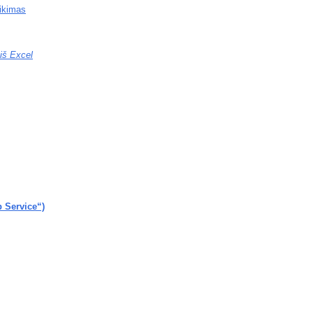
eikimas
 iš Excel
b Service“)