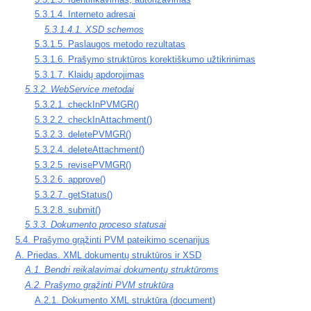
5.3.1.4. Interneto adresai
5.3.1.4.1. XSD schemos
5.3.1.5. Paslaugos metodo rezultatas
5.3.1.6. Prašymo struktūros korektiškumo užtikrinimas
5.3.1.7. Klaidų apdorojimas
5.3.2. WebService metodai
5.3.2.1. checkInPVMGR()
5.3.2.2. checkInAttachment()
5.3.2.3. deletePVMGR()
5.3.2.4. deleteAttachment()
5.3.2.5. revisePVMGR()
5.3.2.6. approve()
5.3.2.7. getStatus()
5.3.2.8. submit()
5.3.3. Dokumento proceso statusai
5.4. Prašymo grąžinti PVM pateikimo scenarijus
A. Priedas. XML dokumentų struktūros ir XSD
A.1. Bendri reikalavimai dokumentų struktūroms
A.2. Prašymo grąžinti PVM struktūra
A.2.1. Dokumento XML struktūra (document)