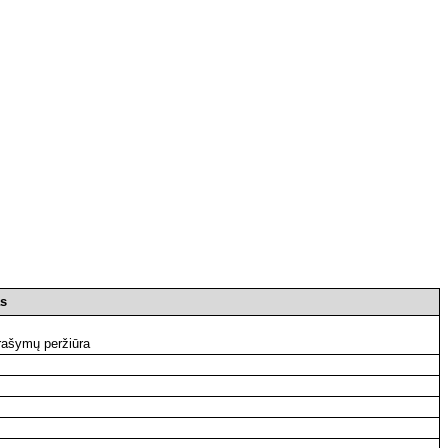
s
rašymų peržiūra