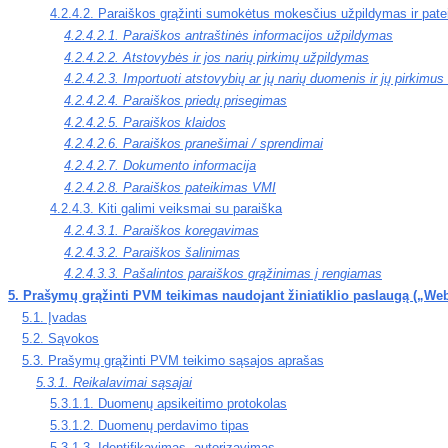
4.2.4.2. Paraiškos grąžinti sumokėtus mokesčius užpildymas ir pat
4.2.4.2.1. Paraiškos antraštinės informacijos užpildymas
4.2.4.2.2. Atstovybės ir jos narių pirkimų užpildymas
4.2.4.2.3. Importuoti atstovybių ar jų narių duomenis ir jų pirkimus
4.2.4.2.4. Paraiškos priedų prisegimas
4.2.4.2.5. Paraiškos klaidos
4.2.4.2.6. Paraiškos pranešimai / sprendimai
4.2.4.2.7. Dokumento informacija
4.2.4.2.8. Paraiškos pateikimas VMI
4.2.4.3. Kiti galimi veiksmai su paraiška
4.2.4.3.1. Paraiškos koregavimas
4.2.4.3.2. Paraiškos šalinimas
4.2.4.3.3. Pašalintos paraiškos grąžinimas į rengiamas
5. Prašymų grąžinti PVM teikimas naudojant žiniatiklio paslaugą („We
5.1. Įvadas
5.2. Sąvokos
5.3. Prašymų grąžinti PVM teikimo sąsajos aprašas
5.3.1. Reikalavimai sąsajai
5.3.1.1. Duomenų apsikeitimo protokolas
5.3.1.2. Duomenų perdavimo tipas
5.3.1.3. Identifikavimas, autorizavimas