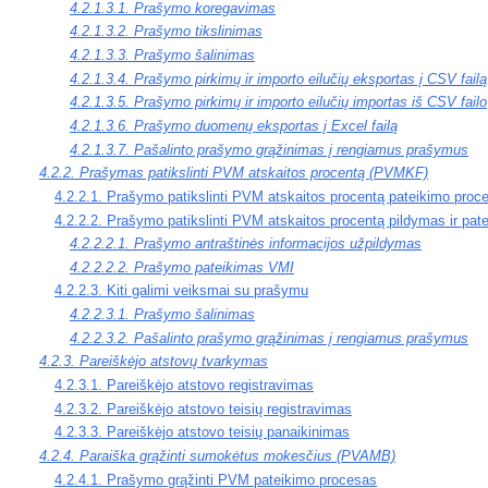
4.2.1.3.1. Prašymo koregavimas
4.2.1.3.2. Prašymo tikslinimas
4.2.1.3.3. Prašymo šalinimas
4.2.1.3.4. Prašymo pirkimų ir importo eilučių eksportas į CSV failą
4.2.1.3.5. Prašymo pirkimų ir importo eilučių importas iš CSV failo
4.2.1.3.6. Prašymo duomenų eksportas į Excel failą
4.2.1.3.7. Pašalinto prašymo grąžinimas į rengiamus prašymus
4.2.2. Prašymas patikslinti PVM atskaitos procentą (PVMKF)
4.2.2.1. Prašymo patikslinti PVM atskaitos procentą pateikimo proc
4.2.2.2. Prašymo patikslinti PVM atskaitos procentą pildymas ir pat
4.2.2.2.1. Prašymo antraštinės informacijos užpildymas
4.2.2.2.2. Prašymo pateikimas VMI
4.2.2.3. Kiti galimi veiksmai su prašymu
4.2.2.3.1. Prašymo šalinimas
4.2.2.3.2. Pašalinto prašymo grąžinimas į rengiamus prašymus
4.2.3. Pareiškėjo atstovų tvarkymas
4.2.3.1. Pareiškėjo atstovo registravimas
4.2.3.2. Pareiškėjo atstovo teisių registravimas
4.2.3.3. Pareiškėjo atstovo teisių panaikinimas
4.2.4. Paraiška grąžinti sumokėtus mokesčius (PVAMB)
4.2.4.1. Prašymo grąžinti PVM pateikimo procesas