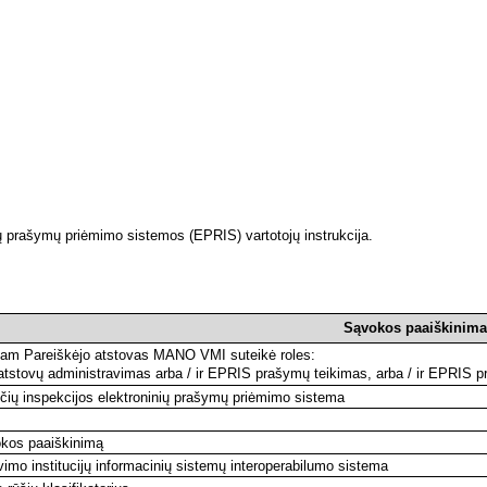
 prašymų priėmimo sistemos (EPRIS) vartotojų instrukcija.
Sąvokos paaiškinima
riam Pareiškėjo atstovas MANO VMI suteikė roles:
tstovų administravimas arba / ir EPRIS prašymų teikimas, arba / ir EPRIS p
ių inspekcijos elektroninių prašymų priėmimo sistema
kos paaiškinimą
vimo institucijų informacinių sistemų interoperabilumo sistema