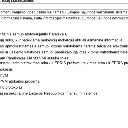
rūšių klasifikatorius
uomenų kaupimo ir paruošimo mainams su Europos Sąjungos valstybėmis sistema 
 informacinė sistema, skirta informacijos mainams su Europos Sąjungos informacine
ar fizinis asmuo atstovaujantis Pareiškėją
ugų sritis, kur pateikiama mokesčių mokėtojui aktuali asmeninė informacija
kos apmokestinamasis asmuo, kitoms valstybėms narėms teikiantis elektroni
os ar užsienio valstybės asmuo, pareiškėjo įgaliotas kitoms valstybėms nar
riam Pareiškėjas MANO VMI suteikė roles:
tstovų administravimas arba / ir EPRIS prašymų teikimas arba / ir EPRIS p
mokestis
i PVM
 PVM atskaitos procentą
mo protokolas
ų inspekcija prie Lietuvos Respublikos finansų ministerijos