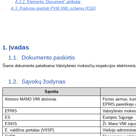
A.2.2. Elemento „
Document”
atributai
A.3. Prašymo grąžinti PVM XML schema (XSD)
Įvadas
1.
1.1.
Dokumento paskirtis
Šiame dokumente pateikiama Valstybinės mokesčių inspekcijos elektroninių
1.2.
Sąvokų žodynas
Sąvoka
Atstovo MANO VMI atstovas
Fizinis asmuo, ku
EPRIS pareiškėjo a
EPRIS
Valstybinės mokesč
ES
Europos Sąjunga
ESKIS
Žr. Mano VMI sąvo
E. valdžios portalas (VIISP)
Viešojo administra