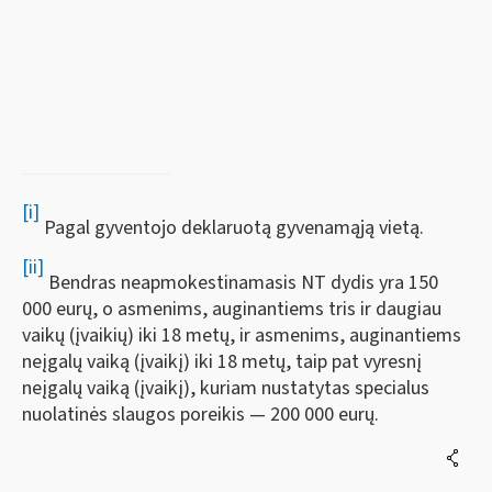
[i]
Pagal gyventojo deklaruotą gyvenamąją vietą.
[ii]
Bendras neapmokestinamasis NT dydis yra 150
000 eurų, o asmenims, auginantiems tris ir daugiau
vaikų (įvaikių) iki 18 metų, ir asmenims, auginantiems
neįgalų vaiką (įvaikį) iki 18 metų, taip pat vyresnį
neįgalų vaiką (įvaikį), kuriam nustatytas specialus
nuolatinės slaugos poreikis ― 200 000 eurų.