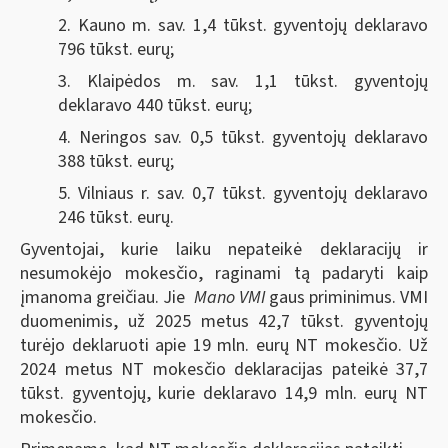
2. Kauno m. sav. 1,4 tūkst. gyventojų deklaravo
796 tūkst. eurų;
3. Klaipėdos m. sav. 1,1 tūkst. gyventojų
deklaravo 440 tūkst. eurų;
4. Neringos sav. 0,5 tūkst. gyventojų deklaravo
388 tūkst. eurų;
5. Vilniaus r. sav. 0,7 tūkst. gyventojų deklaravo
246 tūkst. eurų.
Gyventojai, kurie laiku nepateikė deklaracijų ir
nesumokėjo mokesčio, raginami tą padaryti kaip
įmanoma greičiau. Jie
Mano VMI
gaus priminimus. VMI
duomenimis, už 2025 metus 42,7 tūkst. gyventojų
turėjo deklaruoti apie 19 mln. eurų NT mokesčio. Už
2024 metus NT mokesčio deklaracijas pateikė 37,7
tūkst. gyventojų, kurie deklaravo 14,9 mln. eurų NT
mokesčio.