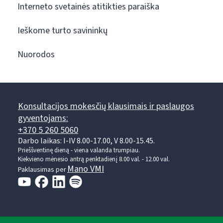
Interneto svetainės atitikties paraiška
Ieškome turto savininkų
Nuorodos
Konsultacijos mokesčių klausimais ir paslaugos
gyventojams:
+370 5 260 5060
Darbo laikas: I-IV 8.00-17.00, V 8.00-15.45.
Prieššventinę dieną - viena valanda trumpiau.
Kiekvieno mėnesio antrą penktadienį 8.00 val. - 12.00 val.
Mano VMI
Paklausimas per