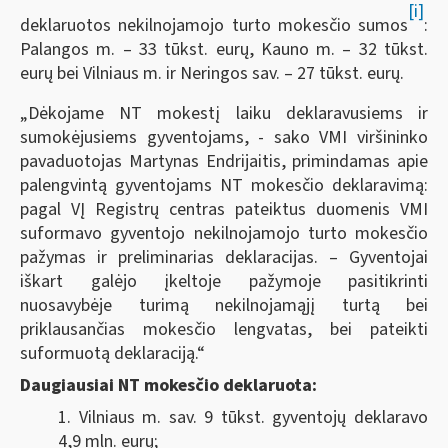
[i]
deklaruotos nekilnojamojo turto mokesčio sumos
:
Palangos m. – 33 tūkst. eurų, Kauno m. – 32 tūkst.
eurų bei Vilniaus m. ir Neringos sav. – 27 tūkst. eurų.
„Dėkojame NT mokestį laiku deklaravusiems ir
sumokėjusiems gyventojams, - sako VMI viršininko
pavaduotojas Martynas Endrijaitis, primindamas apie
palengvintą gyventojams NT mokesčio deklaravimą:
pagal VĮ Registrų centras pateiktus duomenis VMI
suformavo gyventojo nekilnojamojo turto mokesčio
pažymas ir preliminarias deklaracijas. – Gyventojai
iškart galėjo įkeltoje pažymoje pasitikrinti
nuosavybėje turimą nekilnojamąjį turtą bei
priklausančias mokesčio lengvatas, bei pateikti
suformuotą deklaraciją.“
Daugiausiai NT mokesčio deklaruota:
1. Vilniaus m. sav. 9 tūkst. gyventojų deklaravo
4,9 mln. eurų;