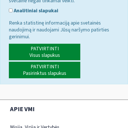
svetainė negali tinkamai veikti.
Analitiniai slapukai
Renka statistinę informaciją apie svetainės
naudojimą ir naudojami Jūsų naršymo patirties
gerinimui.
PATVIRTINTI
Visus slapukus
PATVIRTINTI
Pasirinktus slapukus
APIE VMI
Misija, Vizija ir Vertybės