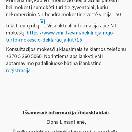
Primename, kad NT mokesčio deklaracijas pateikti
bei mokestį sumokėti turi tie gyventojai, kurių
nekomercinio NT bendra mokestinė vertė viršija 150
[ii]
tūkst. eurų ribą
. Visa aktuali informacija apie NT
mokestį:
https://www.vmi.lt/evmi/nekilnojamojo-
turto-mokescio-deklaracija-kit715
Konsultacijos mokesčių klausimais teikiamos telefonu
+370 5 260 5060. Norintiems apsilankyti VMI
aptarnavimo padaliniuose būtina išankstinė
registracija
.
Išsamesnė informacija žiniasklaidai:
Elona Limantienė,