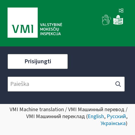
Prisijungti
VMI Machine translation / VMI Машинный перевод /
VMI Машинний переклад (
English
,
Русский
,
Українська
)