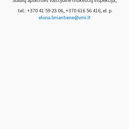
Šiaulių apskrities valstybinė mokesčių inspekcija,
tel.: +370 41 59 23 06, +370 616 56 416; el. p.
elona.limantiene@vmi.lt