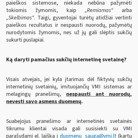
paieškos sistemose, niekada nebūna pažymėti
tokiomis žymomis, kaip
„Remiamas“
arba
„Skelbimas“
. Taigi, gyventojai turėtų atidžiai vertinti
paieškos rezultatus ir nespausti nuorodų, pažymėtų
nurodytomis žymomis, nes už jų gali slėptis sukčių
sukurti puslapiai.
Ką daryti pamačius sukčių internetinę svetainę?
Visais atvejais, jei kyla įtarimas dėl fiktyvių sukčių
internetinių svetainių, imituojančių VMI sistemas ar
melagingų pranešimų,
nespausti ant nuorodų,
nevesti savo asmens duomenų
.
Suabejojus pranešimo ar internetinės svetainės
tikrumu klientai visada gali susisiekti su VMI
parašydami el. laišką į
duomenu_sauga@vmi.lt
(kartu