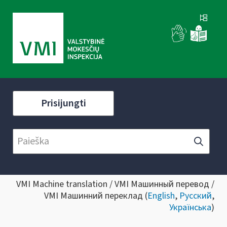
Prisijungti
VMI Machine translation / VMI Машинный перевод /
VMI Машинний переклад (
English
,
Русский
,
Українська
)