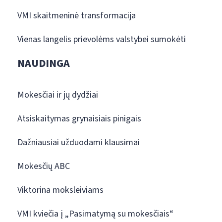
VMI skaitmeninė transformacija
Vienas langelis prievolėms valstybei sumokėti
NAUDINGA
Mokesčiai ir jų dydžiai
Atsiskaitymas grynaisiais pinigais
Dažniausiai užduodami klausimai
Mokesčių ABC
Viktorina moksleiviams
VMI kviečia į „Pasimatymą su mokesčiais“