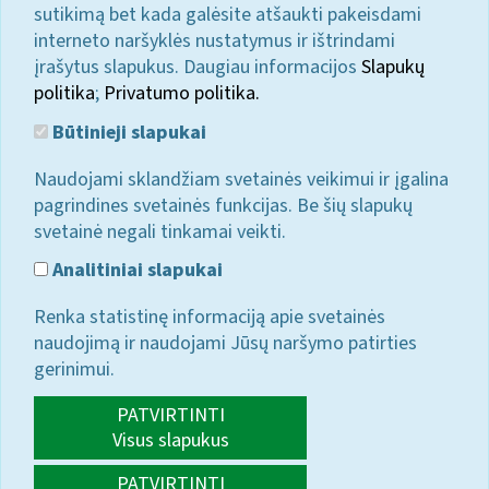
sutikimą bet kada galėsite atšaukti pakeisdami
interneto naršyklės nustatymus ir ištrindami
įrašytus slapukus. Daugiau informacijos
Slapukų
politika
;
Privatumo politika.
Būtinieji slapukai
Naudojami sklandžiam svetainės veikimui ir įgalina
pagrindines svetainės funkcijas. Be šių slapukų
svetainė negali tinkamai veikti.
Analitiniai slapukai
Renka statistinę informaciją apie svetainės
naudojimą ir naudojami Jūsų naršymo patirties
gerinimui.
PATVIRTINTI
Visus slapukus
PATVIRTINTI