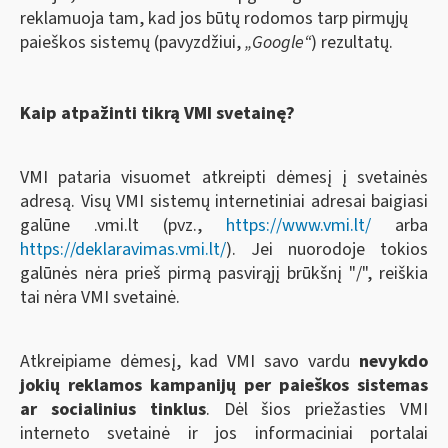
reklamuoja tam, kad jos būtų rodomos tarp pirmųjų
paieškos sistemų (pavyzdžiui,
„Google“
) rezultatų.
Kaip atpažinti tikrą VMI svetainę?
VMI pataria visuomet atkreipti dėmesį į svetainės
adresą. Visų VMI sistemų internetiniai adresai baigiasi
galūne .vmi.lt (pvz.,
https://www.vmi.lt/
arba
https://deklaravimas.vmi.lt/
). Jei nuorodoje tokios
galūnės nėra prieš pirmą pasvirąjį brūkšnį "/", reiškia
tai nėra VMI svetainė.
Atkreipiame dėmesį, kad VMI savo vardu
nevykdo
jokių reklamos kampanijų per paieškos sistemas
ar socialinius tinklus
. Dėl šios priežasties VMI
interneto svetainė ir jos informaciniai portalai