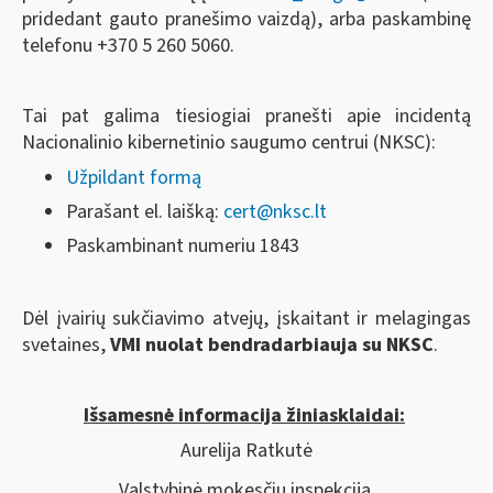
pridedant gauto pranešimo vaizdą), arba paskambinę
telefonu +370 5 260 5060.
Tai pat galima tiesiogiai pranešti apie incidentą
Nacionalinio kibernetinio saugumo centrui (NKSC):
Užpildant formą
Parašant el. laišką:
cert@nksc.lt
Paskambinant numeriu 1843
Dėl įvairių sukčiavimo atvejų, įskaitant ir melagingas
svetaines,
VMI nuolat bendradarbiauja su NKSC
.
Išsamesnė informacija žiniasklaidai:
Aurelija Ratkutė
Valstybinė mokesčių inspekcija