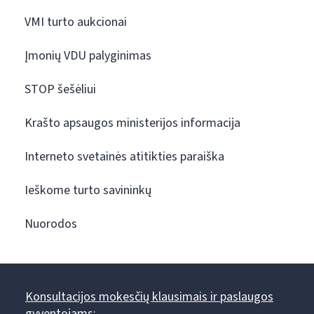
VMI turto aukcionai
Įmonių VDU palyginimas
STOP šešėliui
Krašto apsaugos ministerijos informacija
Interneto svetainės atitikties paraiška
Ieškome turto savininkų
Nuorodos
Konsultacijos mokesčių klausimais ir paslaugos
gyventojams: