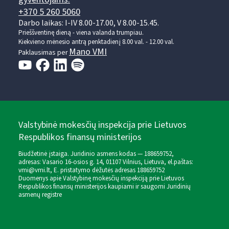
+370 5 260 5060
Darbo laikas: I-IV 8.00-17.00, V 8.00-15.45.
Prieššventinę dieną - viena valanda trumpiau.
Kiekvieno mėnesio antrą penktadienį 8.00 val. - 12.00 val.
Mano VMI
Paklausimas per
Valstybinė mokesčių inspekcija prie Lietuvos
Respublikos finansų ministerijos
Biudžetinė įstaiga. Juridinio asmens kodas — 188659752,
adresas: Vasario 16-osios g. 14, 01107 Vilnius, Lietuva, el.paštas:
vmi@vmi.lt
, E. pristatymo dėžutės adresas 188659752
Duomenys apie Valstybinę mokesčių inspekciją prie Lietuvos
Respublikos finansų ministerijos kaupiami ir saugomi Juridinių
asmenų registre