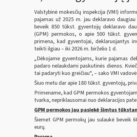
Valstybinė mokesčių inspekcija (VMI) inform
pajamas už 2025 m. jau deklaravo daugiau n
beveik 850 tūkst. gyventojų deklaravo da
(GPM) permokos, o apie 500 tūkst. gyven
primena, kad gyventojai, deklaruojantys in
teikti ilgiau – iki 2026 m. birželio 1 d.
„Dėkojame gyventojams, kurie pajamas dek
padaro nelaukdami paskutinės dienos. Kviečia
tai padaryti kuo greičiau“, – sako VMI vadov
Šiuo metu dar apie 180 tūkst. gyventojų, priv
Primename, kad GPM permokos gyventojams gr
tvarka, nepriklausomai nuo deklaracijos pat
GPM permokos jau pasiekė šimtus tūkstan
Šiemet GPM permokų jau sulaukė beveik 600
eurų.
Parama