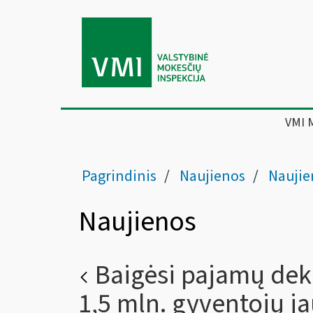
VMI 
Pagrindinis
Naujienos
Naujie
Naujienos
Baigėsi pajamų dek
1,5 mln. gyventojų j