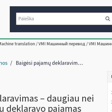
Machine translation / VMI Машинный перевод / VMI Машин
nos
Baigėsi pajamų deklaravimas – daugiau nei 1,5 mln. gyventojų jau deklaravo pajamas
laravimas – daugiau nei
au deklaravo pajamas