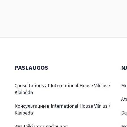
PASLAUGOS
N
Consultations at International House Vilnius /
Mo
Klaipėda
At
Консультации в International House Vilnius /
Klaipėda
Da
VMI teikiamos paslaugos
Mo