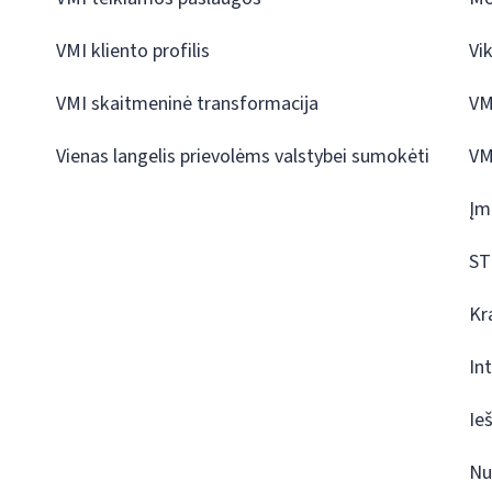
VMI kliento profilis
Vi
VMI skaitmeninė transformacija
VM
Vienas langelis prievolėms valstybei sumokėti
VM
Įm
ST
Kr
In
Ie
Nu