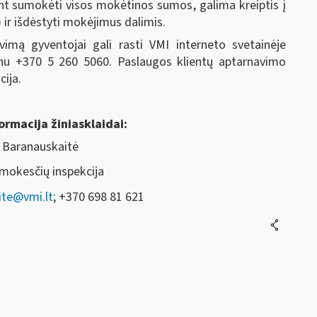
int sumokėti visos mokėtinos sumos, galima kreiptis į
ir išdėstyti mokėjimus dalimis.
imą gyventojai gali rasti VMI interneto svetainėje
onu +370 5 260 5060. Paslaugos klientų aptarnavimo
cija.
ormacija žiniasklaidai:
Baranauskaitė
 mokesčių inspekcija
te@vmi.lt
; +370 698 81 621