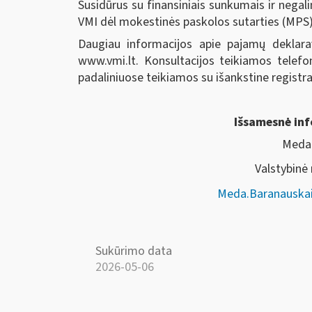
Susidūrus su finansiniais sunkumais ir negal
VMI dėl mokestinės paskolos sutarties (MPS) 
Daugiau informacijos apie pajamų deklarav
www.vmi.lt. Konsultacijos teikiamos telef
padaliniuose teikiamos su išankstine registra
Išsamesnė inf
Meda 
Valstybinė
Meda.Baranauskai
Sukūrimo data
2026-05-06