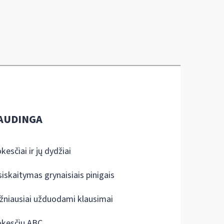
AUDINGA
kesčiai ir jų dydžiai
siskaitymas grynaisiais pinigais
žniausiai užduodami klausimai
kesčių ABC