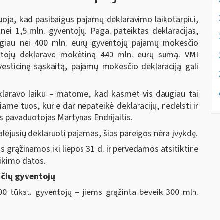
uoja, kad pasibaigus pajamų deklaravimo laikotarpiui,
ei 1,5 mln. gyventojų. Pagal pateiktas deklaracijas,
ugiau nei 400 mln. eurų gyventojų pajamų mokesčio
tojų deklaravo mokėtiną 440 mln. eurų sumą. VMI
vesticinę sąskaitą, pajamų mokesčio deklaraciją gali
laravo laiku – matome, kad kasmet vis daugiau tai
me tuos, kurie dar nepateikė deklaracijų, nedelsti ir
ės pavaduotojas Martynas Endrijaitis.
alėjusių deklaruoti pajamas, šios pareigos nėra įvykdę.
ąžinamos iki liepos 31 d. ir pervedamos atsitiktine
eikimo datos.
čių gyventojų
 tūkst. gyventojų – jiems grąžinta beveik 300 mln.