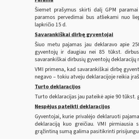
Šiemet prašymus skirti dalį GPM paramai 
paramos pervedimai bus atliekami nuo lie
lapkričio 15 d.
Savarankiškai dirbę gyventojai
Šiuo metu pajamas jau deklaravo apie 250 
gyventojų ir daugiau nei 85 tūkst. dirbus
savarankiškai dirbusių gyventojų deklaracijų 
VMI primena, kad savarankiškai dirbę gyventoj
negavo – tokiu atveju deklaracijoje reikia įraš
Turto deklaracijos
Turto deklaracijas jau pateikė apie 90 tūkst. g
Nespėjus pateikti deklaracijos
Gyventojai, kurie privalėjo deklaruoti pajama
deklaraciją kuo greičiau. VMI pirmiausia 
grąžintiną sumą galima pasitikrinti prisijung