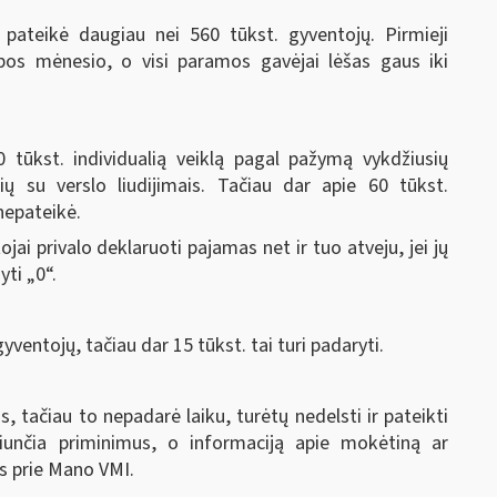
pateikė daugiau nei 560 tūkst. gyventojų. Pirmieji
pos mėnesio, o visi paramos gavėjai lėšas gaus iki
tūkst. individualią veiklą pagal pažymą vykdžiusių
ių su verslo liudijimais. Tačiau dar apie 60 tūkst.
nepateikė.
ai privalo deklaruoti pajamas net ir tuo atveju, jei jų
yti „0“.
yventojų, tačiau dar 15 tūkst. tai turi padaryti.
s, tačiau to nepadarė laiku, turėtų nedelsti ir pateikti
siunčia priminimus, o informaciją apie mokėtiną ar
us prie Mano VMI.