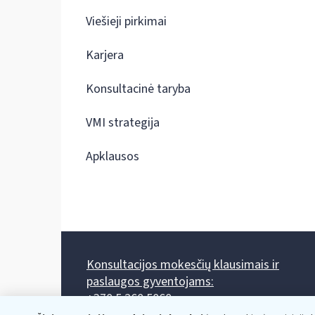
Viešieji pirkimai
Karjera
Konsultacinė taryba
VMI strategija
Apklausos
Konsultacijos mokesčių klausimais ir
paslaugos gyventojams:
+370 5 260 5060
Darbo laikas: I-IV 8.00-17.00, V 8.00-15.45.