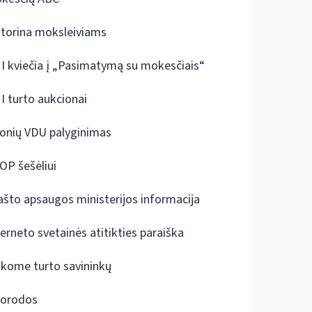
ktorina moksleiviams
I kviečia į „Pasimatymą su mokesčiais“
I turto aukcionai
onių VDU palyginimas
OP šešėliui
ašto apsaugos ministerijos informacija
terneto svetainės atitikties paraiška
škome turto savininkų
orodos