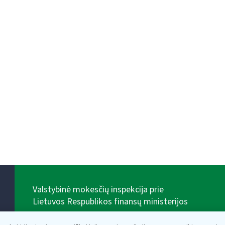
Valstybinė mokesčių inspekcija prie
Lietuvos Respublikos finansų ministerijos
Biudžetinė įstaiga. Juridinio asmens kodas — 188659752,