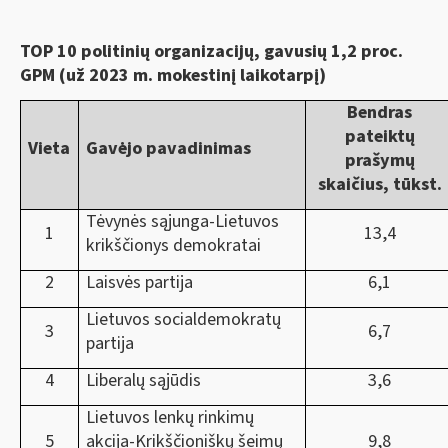
TOP 10 politinių organizacijų, gavusių 1,
2 proc.
GPM (už 2023 m. mokestinį laikotarpį)
Bendras
pateiktų
Vieta
Gavėjo pavadinimas
prašymų
skaičius, tūkst.
Tėvynės sąjunga-Lietuvos
1
13,4
krikščionys demokratai
2
Laisvės partija
6,1
Lietuvos socialdemokratų
3
6,7
partija
4
Liberalų sąjūdis
3,6
Lietuvos lenkų rinkimų
5
akcija-Krikščioniškų šeimų
9,8