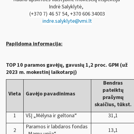
Indrė Salyklytė,
(+370 7) 46 57 54, +370 606 34003
indre.salyklyte@vmi.lt
Papildoma informacija:
TOP
10 paramos gav
ėjų, gavusių
1,2 proc. GPM (už
2023 m. mokestinį laikotarpį)
Bendras
pateiktų
Vieta
Gavėjo pavadinimas
prašymų
skaičius, tūkst.
1
VšĮ „Mėlyna ir geltona“
31,1
Paramos ir labdaros fondas
2
13,1
„Mamų unija“