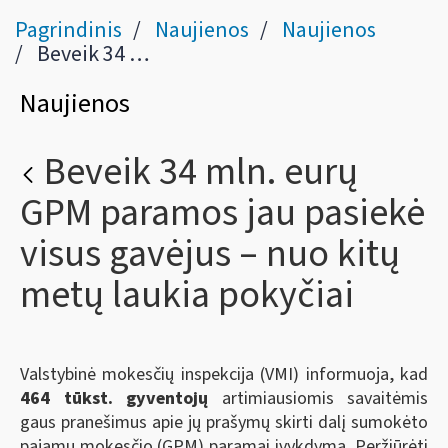
Pagrindinis
Naujienos
Naujienos
Beveik 34 mln. eurų GPM paramos jau pasiekė visus gavėjus – nuo kitų metų laukia pokyčiai
Naujienos
Beveik 34 mln. eurų
GPM paramos jau pasiekė
visus gavėjus – nuo kitų
metų laukia pokyčiai
Valstybinė mokesčių inspekcija (VMI) informuoja, kad
464 tūkst. gyventojų
artimiausiomis savaitėmis
gaus pranešimus apie jų prašymų skirti dalį sumokėto
pajamų mokesčio (GPM) paramai įvykdymą. Peržiūrėti