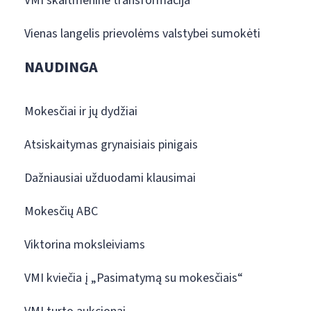
VMI skaitmeninė transformacija
Vienas langelis prievolėms valstybei sumokėti
NAUDINGA
Mokesčiai ir jų dydžiai
Atsiskaitymas grynaisiais pinigais
Dažniausiai užduodami klausimai
Mokesčių ABC
Viktorina moksleiviams
VMI kviečia į „Pasimatymą su mokesčiais“