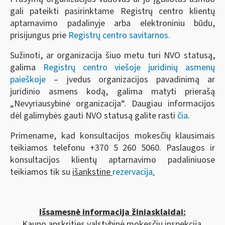
gali pateikti pasirinktame Registrų centro klientų
aptarnavimo padalinyje arba elektroniniu būdu,
prisijungus prie
Registrų centro savitarnos.
Sužinoti, ar organizacija šiuo metu turi NVO statusą,
galima
Registrų centro viešoje juridinių asmenų
paieškoje
– įvedus organizacijos pavadinimą ar
juridinio asmens kodą, galima matyti prierašą
„Nevyriausybinė organizacija“. Daugiau informacijos
dėl galimybės gauti NVO statusą galite rasti
čia
.
Primename, kad konsultacijos mokesčių klausimais
teikiamos telefonu +370 5 260 5060. Paslaugos ir
konsultacijos klientų aptarnavimo padaliniuose
teikiamos tik su
išankstine
rezervacija
.
Išsamesnė informacija žiniasklaidai:
Kauno apskrities valstybinė mokesčių inspekcija