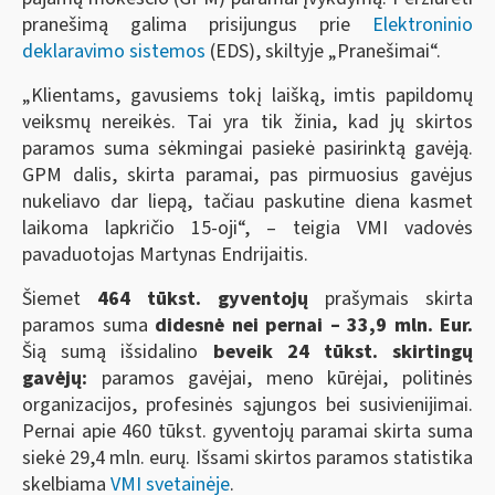
pranešimą galima prisijungus prie
Elektroninio
deklaravimo sistemos
(EDS), skiltyje „Pranešimai“.
„Klientams, gavusiems tokį laišką, imtis papildomų
veiksmų nereikės. Tai yra tik žinia, kad jų skirtos
paramos suma sėkmingai pasiekė pasirinktą gavėją.
GPM dalis, skirta paramai, pas pirmuosius gavėjus
nukeliavo dar liepą, tačiau paskutine diena kasmet
laikoma lapkričio 15-oji“, – teigia VMI vadovės
pavaduotojas Martynas Endrijaitis.
Šiemet
464 tūkst. gyventojų
prašymais skirta
paramos suma
didesnė nei pernai – 33,9 mln. Eur.
Šią sumą išsidalino
beveik 24 tūkst. skirtingų
gavėjų:
paramos gavėjai, meno kūrėjai, politinės
organizacijos, profesinės sąjungos bei susivienijimai.
Pernai apie 460 tūkst. gyventojų paramai skirta suma
siekė 29,4 mln. eurų. Išsami skirtos paramos statistika
skelbiama
VMI svetainėje
.