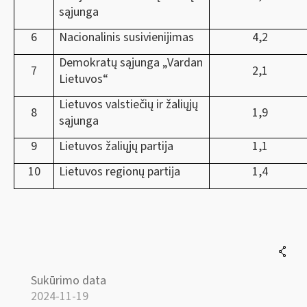
sąjunga
6
Nacionalinis susivienijimas
4,2
Demokratų sąjunga „Vardan
7
2,1
Lietuvos“
Lietuvos valstiečių ir žaliųjų
8
1,9
sąjunga
9
Lietuvos žaliųjų partija
1,1
10
Lietuvos regionų partija
1,4
Sukūrimo data
2024-11-19