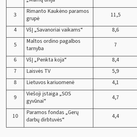
Rimanto Kaukėno paramos
3
11,5
grupė
4
VšĮ „Savanoriai vaikams“
8,6
Maltos ordino pagalbos
5
7
tarnyba
6
VšĮ „Penkta koja“
8,4
7
Laisvės TV
5,9
8
Lietuvos kariuomenė
4,1
Viešoji įstaiga „SOS
9
4,7
gyvūnai“
Paramos fondas „Gerų
10
4,4
darbų dirbtuvės“