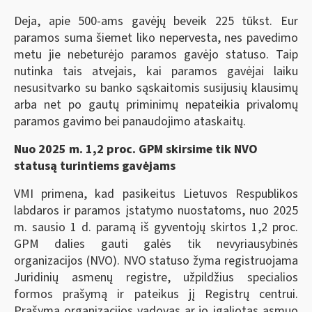
Deja, apie 500-ams gavėjų beveik 225 tūkst. Eur
paramos suma šiemet liko nepervesta, nes pavedimo
metu jie nebeturėjo paramos gavėjo statuso. Taip
nutinka tais atvejais, kai paramos gavėjai laiku
nesusitvarko su banko sąskaitomis susijusių klausimų
arba net po gautų priminimų nepateikia privalomų
paramos gavimo bei panaudojimo ataskaitų.
Nuo 2025 m. 1,2 proc. GPM
skirsime tik NVO
statusą turintiems gavėjams
VMI primena, kad pasikeitus Lietuvos Respublikos
labdaros ir paramos įstatymo nuostatoms, nuo 2025
m. sausio 1 d. paramą iš gyventojų skirtos 1,2 proc.
GPM dalies gauti galės tik nevyriausybinės
organizacijos (NVO). NVO statuso žyma registruojama
Juridinių asmenų registre, užpildžius specialios
formos prašymą ir pateikus jį Registrų centrui.
Prašymą organizacijos vadovas ar jo įgaliotas asmuo