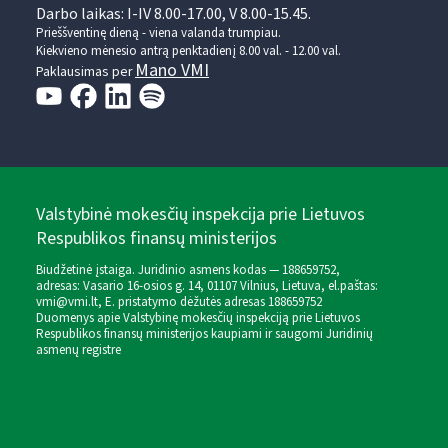
Darbo laikas: I-IV 8.00-17.00, V 8.00-15.45.
Prieššventinę dieną - viena valanda trumpiau.
Kiekvieno mėnesio antrą penktadienį 8.00 val. - 12.00 val.
Mano VMI
Paklausimas per
Valstybinė mokesčių inspekcija prie Lietuvos
Respublikos finansų ministerijos
Biudžetinė įstaiga. Juridinio asmens kodas — 188659752,
adresas: Vasario 16-osios g. 14, 01107 Vilnius, Lietuva, el.paštas:
vmi@vmi.lt
, E. pristatymo dėžutės adresas 188659752
Duomenys apie Valstybinę mokesčių inspekciją prie Lietuvos
Respublikos finansų ministerijos kaupiami ir saugomi Juridinių
asmenų registre