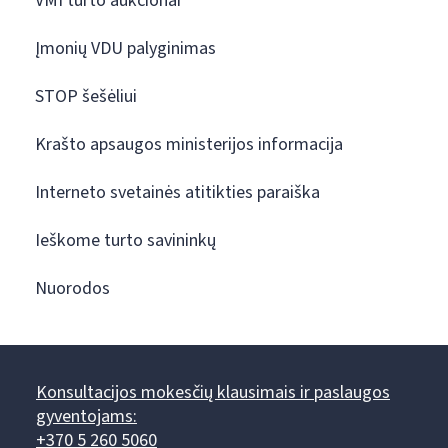
VMI turto aukcionai
Įmonių VDU palyginimas
STOP šešėliui
Krašto apsaugos ministerijos informacija
Interneto svetainės atitikties paraiška
Ieškome turto savininkų
Nuorodos
Konsultacijos mokesčių klausimais ir paslaugos
gyventojams:
+370 5 260 5060