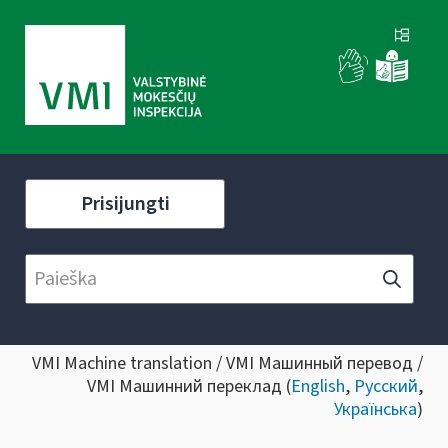
Prisijungti
VMI Machine translation / VMI Машинный перевод /
VMI Машинний переклад (
English
,
Русский
,
Українська
)