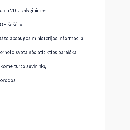
onių VDU palyginimas
OP šešėliui
ašto apsaugos ministerijos informacija
terneto svetainės atitikties paraiška
škome turto savininkų
orodos