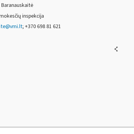
Baranauskaitė
 mokesčių inspekcija
te@vmi.lt
; +370 698 81 621