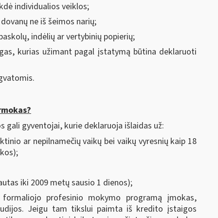
dė individualios veiklos;
 dovanų ne iš šeimos narių;
askolų, indėlių ar vertybinių popierių;
reigas, kurias užimant pagal įstatymą būtina deklaruoti
gvatomis.
ermokas?
gali gyventojai, kurie deklaruoja išlaidas už:
inio ar nepilnamečių vaikų bei vaikų vyresnių kaip 18
kos);
autas iki 2009 metų sausio 1 dienos);
l formaliojo profesinio mokymo programą įmokas,
udijos. Jeigu tam tikslui paimta iš kredito įstaigos