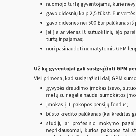
nuomojo turtą gyventojams, kurie nevyk
gavo didesnių kaip 2,5 tūkst. Eur vertės
gavo didesnes nei 500 Eur palūkanas iš p
jei jie ar vienas iš sutuoktinių ėjo pa
turtą ir pajamas;
nori pasinaudoti numatytomis GPM len
Už ką gyventojai gali susigrąžinti GPM p
VMI primena, kad susigrąžinti dalį GPM sumos 
gyvybės draudimo įmokas (savo, sutuokt
metų su negalia naudai sumokėtos įmo
įmokas į III pakopos pensijų fondus;
būsto kredito palūkanas (kai kreditas g
studijų ar profesinio mokymo paga
nepriklausomai, kurios pakopos tai st