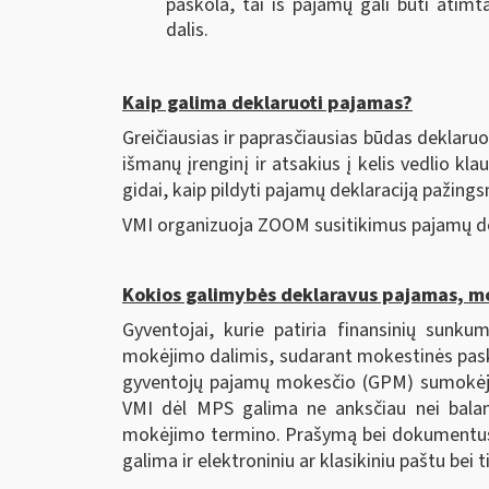
paskola, tai iš pajamų gali būti atimt
dalis.
Kaip galima deklaruoti pajamas?
Greičiausias ir paprasčiausias būdas deklaruo
išmanų įrenginį ir atsakius į kelis vedlio k
gidai, kaip pildyti pajamų deklaraciją pažings
VMI organizuoja ZOOM susitikimus pajamų de
Kokios galimybės deklaravus pajamas, mo
Gyventojai, kurie patiria finansinių sunk
mokėjimo dalimis, sudarant mokestinės pask
gyventojų pajamų mokesčio (GPM) sumokėjim
VMI dėl MPS galima ne anksčiau nei baland
mokėjimo termino. Prašymą bei dokumentus 
galima ir elektroniniu ar klasikiniu paštu bei 