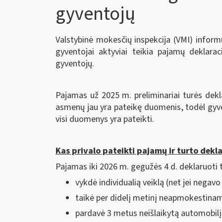
gyventojų
Valstybinė mokesčių inspekcija (VMI) inform
gyventojai aktyviai teikia pajamų deklarac
gyventojų.
Pajamas už 2025 m. preliminariai turės deklar
asmenų jau yra pateikę duomenis, todėl gyvent
visi duomenys yra pateikti.
Kas privalo pateikti pajamų ir turto dekla
Pajamas iki 2026 m. gegužės 4 d. deklaruoti tu
vykdė individualią veiklą (net jei negav
taikė per didelį metinį neapmokestina
pardavė 3 metus neišlaikytą automobilį 