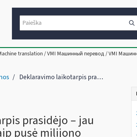
Machine translation / VMI Машинный перевод / VMI Машин
nos
Deklaravimo laikotarpis prasidėjo – jau deklaravo daugiau kaip pusė milijono gyventojų
rpis prasidėjo – jau
ip pusė milijono