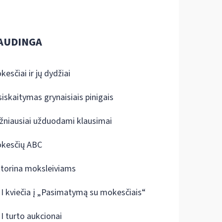
AUDINGA
kesčiai ir jų dydžiai
siskaitymas grynaisiais pinigais
žniausiai užduodami klausimai
kesčių ABC
ktorina moksleiviams
I kviečia į „Pasimatymą su mokesčiais“
I turto aukcionai