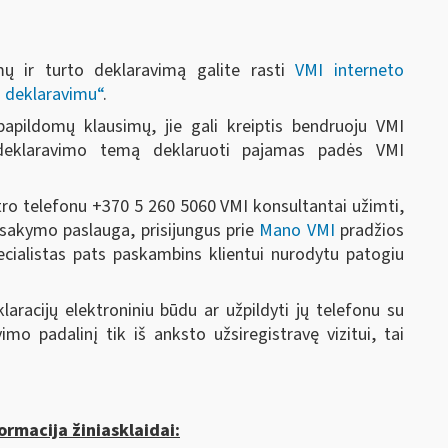
mų ir turto deklaravimą galite rasti
VMI interneto
o deklaravimu“
.
papildomų klausimų, jie gali kreiptis bendruoju VMI
deklaravimo temą deklaruoti pajamas padės VMI
ro telefonu +370 5 260 5060 VMI konsultantai užimti,
akymo paslauga, prisijungus prie
Mano VMI
pradžios
ecialistas pats paskambins klientui nurodytu patogiu
laracijų elektroniniu būdu ar užpildyti jų telefonu su
imo padalinį tik iš anksto užsiregistravę vizitui, tai
ormacija žiniasklaidai: