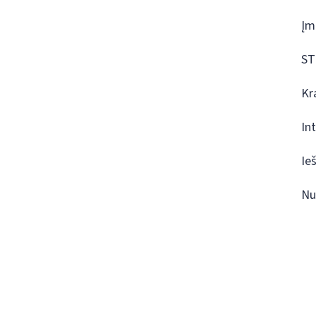
Įm
ST
Kr
In
Ie
Nu