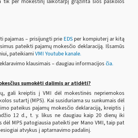
a tik per mokestinį laikotarpį grąžinta šios paskolos
ti pajamas – prisijungti prie
EDS
per kompiuterį ar kitą
lausimus pateikti pajamų mokesčio deklaraciją. Išsamūs
niui, pateikiami
VMI Youtube kanale.
klaravimo klausimais – daugiau informacijos
čia.
kesčius sumokėti dalimis ar atidėti?
umų, gali kreiptis į VMI dėl mokestinės nepriemokos
olos sutartį (MPS). Kai susiduriama su sunkumais dėl
o pateikus pajamų mokesčio deklaraciją, kreiptis į
žio 12 d., t. y. likus ne daugiau kaip 20 dienų iki
dėl MPS patogiausia pateikti per Mano VMI, taip pat
tiesiogiai atvykus į aptarnavimo padalinį.