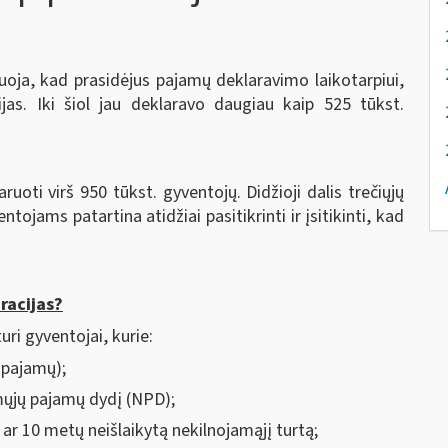
uoja, kad prasidėjus pajamų deklaravimo laikotarpiui,
ijas. Iki šiol jau deklaravo daugiau kaip 525 tūkst.
uoti virš 950 tūkst. gyventojų. Didžioji dalis trečiųjų
ojams patartina atidžiai pasitikrinti ir įsitikinti, kad
racijas?
ri gyventojai, kurie:
o pajamų);
mųjų pajamų dydį (NPD);
ar 10 metų neišlaikytą nekilnojamąjį turtą;