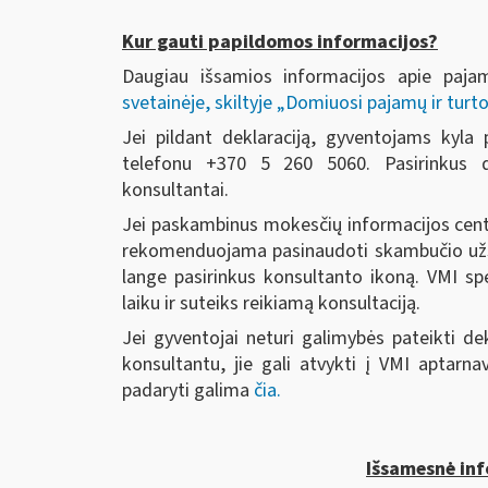
Kur gauti papildomos informacijos?
Daugiau išsamios informacijos apie paja
svetainėje, skiltyje „Domiuosi pajamų ir turt
Jei pildant deklaraciją, gyventojams kyla 
telefonu +370 5 260 5060. Pasirinkus 
konsultantai.
Jei paskambinus mokesčių informacijos cent
rekomenduojama pasinaudoti skambučio užs
lange pasirinkus konsultanto ikoną. VMI sp
laiku ir suteiks reikiamą konsultaciją.
Jei gyventojai neturi galimybės pateikti dek
konsultantu, jie gali atvykti į VMI aptarnav
padaryti galima
čia.
Išsamesnė inf