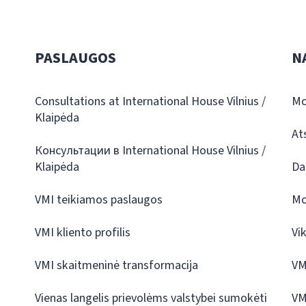
PASLAUGOS
N
Consultations at International House Vilnius /
Mo
Klaipėda
At
Консультации в International House Vilnius /
Klaipėda
Da
VMI teikiamos paslaugos
Mo
VMI kliento profilis
Vi
VMI skaitmeninė transformacija
VM
Vienas langelis prievolėms valstybei sumokėti
VM