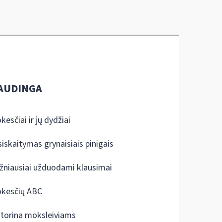
AUDINGA
kesčiai ir jų dydžiai
siskaitymas grynaisiais pinigais
žniausiai užduodami klausimai
kesčių ABC
ktorina moksleiviams