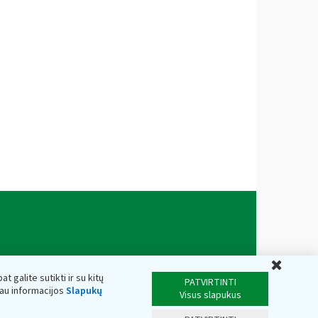
Uždar
t galite sutikti ir su kitų
PATVIRTINTI
iau informacijos
Slapukų
Visus slapukus