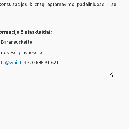
onsultacijos klientų aptarnavimo padaliniuose - su
ormacija žiniasklaidai:
Baranauskaitė
 mokesčių inspekcija
te@vmi.lt
; +370 698 81 621