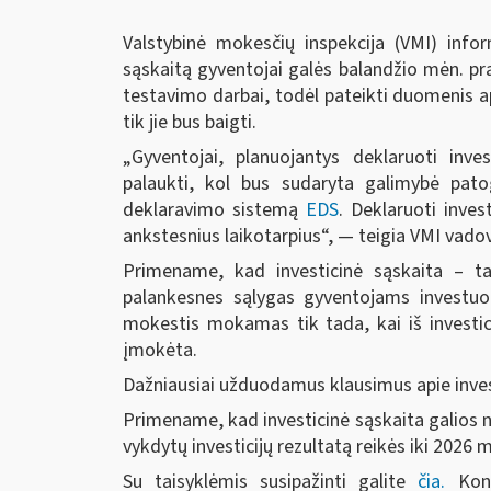
Valstybinė mokesčių inspekcija (VMI) info
sąskaitą gyventojai galės balandžio mėn. p
testavimo darbai, todėl pateikti duomenis ap
tik jie bus baigti.
„Gyventojai, planuojantys deklaruoti inves
palaukti, kol bus sudaryta galimybė patog
deklaravimo sistemą
EDS
. Deklaruoti inves
ankstesnius laikotarpius“, — teigia VMI vado
Primename, kad investicinė sąskaita – tai
palankesnes sąlygas gyventojams investuot
mokestis mokamas tik tada, kai iš investic
įmokėta.
Dažniausiai užduodamus klausimus apie inves
Primename, kad investicinė sąskaita galios nu
vykdytų investicijų rezultatą reikės iki 2026 
Su taisyklėmis susipažinti galite
čia.
Kons