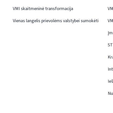
VMI skaitmeninė transformacija
VM
Vienas langelis prievolėms valstybei sumokėti
VM
Įm
ST
Kr
In
Ie
Nu