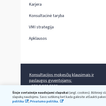
Karjera
Konsultacinė taryba
VMI strategija
Apklausos
Konsultacijos mokesčių klausimais ir
paslaugos gyventojams:
+370 5 260 5060
Darbo laikas: I-IV 8.00-17.00, V 8.00-15.45.
Šioje svetainėje naudojami slapukai
(angl. cookies). Būtinieji s
Prieššventinę dieną - viena valanda trumpiau.
slapukų naudojimu. Savo sutikimą bet kada galėsite atšaukti pakei
Kiekvieno mėnesio antrą penktadienį 8.00 val. - 12.00 val.
politika
;
Privatumo politika.
Mano VMI
Paklausimas per