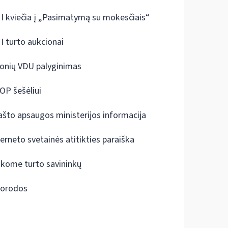
I kviečia į „Pasimatymą su mokesčiais“
I turto aukcionai
onių VDU palyginimas
OP šešėliui
ašto apsaugos ministerijos informacija
terneto svetainės atitikties paraiška
škome turto savininkų
orodos