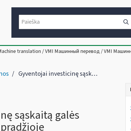
Machine translation / VMI Машинный перевод / VMI Машин
nos
Gyventojai investicinę sąskaitą galės deklaruoti balandžio pradžioje
inę sąskaitą galės
 pradžioje