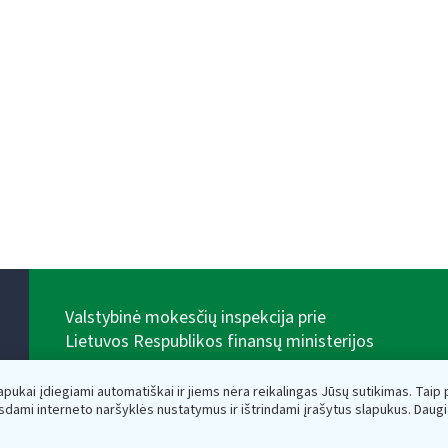
Valstybinė mokesčių inspekcija prie
Lietuvos Respublikos finansų ministerijos
Biudžetinė įstaiga. Juridinio asmens kodas — 188659752,
adresas: Vasario 16-osios g. 14, 01107 Vilnius, Lietuva,
lapukai įdiegiami automatiškai ir jiems nėra reikalingas Jūsų sutikimas. Taip pa
el.paštas:
vmi@vmi.lt
, E. pristatymo dėžutės adresas
sdami interneto naršyklės nustatymus ir ištrindami įrašytus slapukus. Daug
188659752
Duomenys apie Valstybinę mokesčių inspekciją prie