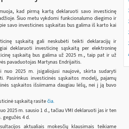
rmuoja, kad pirmą kartą deklaruoti savo investicinę
radžioje. Šiuo metu vykdomi funkcionalumo diegimo ir
ie savo investicines sąskaitas bus galima iš karto kai
ticinę sąskaitą gali neskubėti teikti deklaracijų ir
iai deklaruoti investicinę sąskaitą per elektroninę
ticinę sąskaitą bus galima už 2025 m., taip pat ir už
vės pavaduotojas Martynas Endrijaitis.
 nuo 2025 m. įsigaliojusi naujovė, skirta sudaryti
i. Pasirinkus investicinės sąskaitos modelį, pajamų
inės sąskaitos išsiimama daugiau lėšų, nei į ją buvo
ticinė sąskaitą rasite
čia.
o 2025 m. sausio 1 d., tačiau VMI deklaruoti jas ir ten
m. gegužės 4 d.
ultacijos aktualiais mokesčių klausimais teikiame