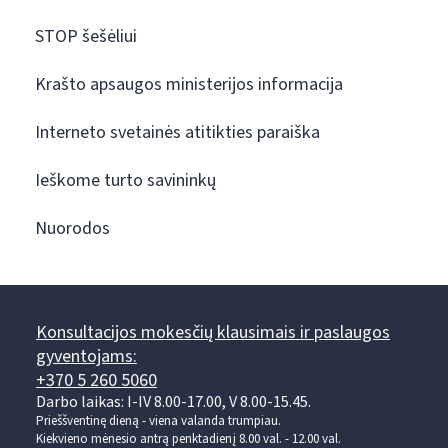
STOP šešėliui
Krašto apsaugos ministerijos informacija
Interneto svetainės atitikties paraiška
Ieškome turto savininkų
Nuorodos
Konsultacijos mokesčių klausimais ir paslaugos
gyventojams:
+370 5 260 5060
Darbo laikas: I-IV 8.00-17.00, V 8.00-15.45.
Prieššventinę dieną - viena valanda trumpiau.
Kiekvieno mėnesio antrą penktadienį 8.00 val. - 12.00 val.