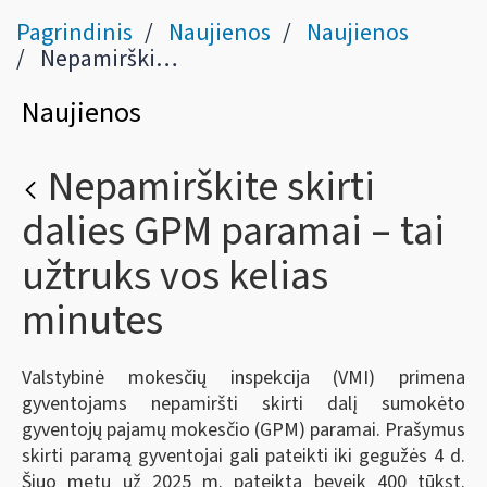
Pagrindinis
Naujienos
Naujienos
Nepamirškite skirti dalies GPM paramai – tai užtruks vos kelias minutes
Naujienos
Nepamirškite skirti
dalies GPM paramai – tai
užtruks vos kelias
minutes
Valstybinė mokesčių inspekcija (VMI) primena
gyventojams nepamiršti skirti dalį sumokėto
gyventojų pajamų mokesčio (GPM) paramai. Prašymus
skirti paramą gyventojai gali pateikti iki gegužės 4 d.
Šiuo metu už 2025 m. pateikta beveik 400 tūkst.