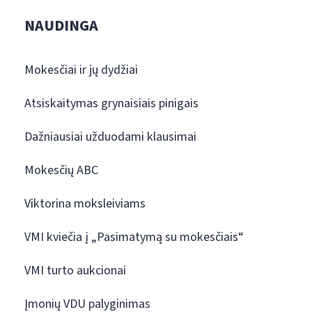
NAUDINGA
Mokesčiai ir jų dydžiai
Atsiskaitymas grynaisiais pinigais
Dažniausiai užduodami klausimai
Mokesčių ABC
Viktorina moksleiviams
VMI kviečia į „Pasimatymą su mokesčiais“
VMI turto aukcionai
Įmonių VDU palyginimas