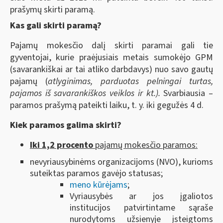
prašymų skirti paramą.
Kas gali skirti paramą?
Pajamų mokesčio dalį skirti paramai gali tie
gyventojai, kurie praėjusiais metais sumokėjo GPM
(savarankiškai ar tai atliko darbdavys) nuo savo gautų
pajamų (
atlyginimas, parduotas pelningai turtas,
pajamos iš savarankiškos veiklos ir kt.).
Svarbiausia –
paramos prašymą pateikti laiku, t. y. iki gegužės 4 d.
Kiek paramos galima skirti?
Iki 1,2 procento
pajamų mokesčio paramos:
nevyriausybinėms organizacijoms (NVO), kurioms
suteiktas paramos gavėjo statusas;
meno kūrėjams
;
Vyriausybės ar jos įgaliotos
institucijos patvirtintame sąraše
nurodytoms užsienyje įsteigtoms