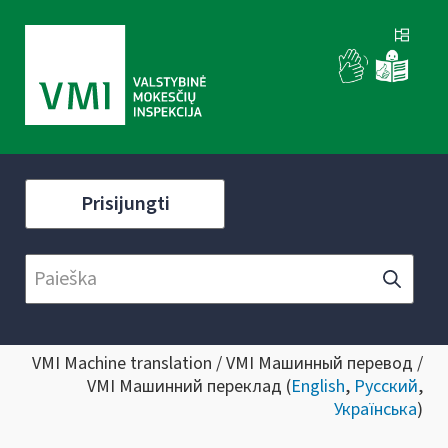
Prisijungti
VMI Machine translation / VMI Машинный перевод /
VMI Машинний переклад (
English
,
Русский
,
Українська
)