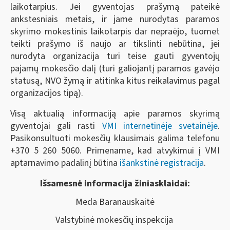
laikotarpius. Jei gyventojas prašymą pateikė
ankstesniais metais, ir jame nurodytas paramos
skyrimo mokestinis laikotarpis dar nepraėjo, tuomet
teikti prašymo iš naujo ar tikslinti nebūtina, jei
nurodyta organizacija turi teise gauti gyventojų
pajamų mokesčio dalį (turi galiojantį paramos gavėjo
statusą, NVO žymą ir atitinka kitus reikalavimus pagal
organizacijos tipą).
Visą aktualią informaciją apie paramos skyrimą
gyventojai gali rasti
VMI internetinėje svetainėje
.
Pasikonsultuoti mokesčių klausimais galima telefonu
+370 5 260 5060. Primename, kad atvykimui į VMI
aptarnavimo padalinį būtina
išankstinė registracija
.
Išsamesnė informacija žiniasklaidai:
Meda Baranauskaitė
Valstybinė mokesčių inspekcija