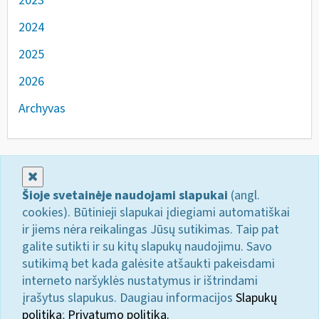
2023
2024
2025
2026
Archyvas
Uždaryti
Šioje svetainėje naudojami slapukai
(angl.
cookies). Būtinieji slapukai įdiegiami automatiškai
ir jiems nėra reikalingas Jūsų sutikimas. Taip pat
galite sutikti ir su kitų slapukų naudojimu. Savo
sutikimą bet kada galėsite atšaukti pakeisdami
interneto naršyklės nustatymus ir ištrindami
įrašytus slapukus. Daugiau informacijos
Slapukų
politika
;
Privatumo politika.