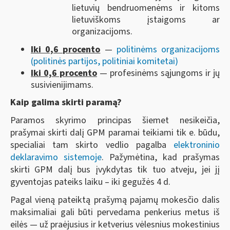
lietuvių bendruomenėms ir kitoms
lietuviškoms įstaigoms ar
organizacijoms.
Iki 0,6 procento
—
politinėms organizacijoms
(politinės partijos, politiniai komitetai)
Iki 0,6 procento
— profesinėms sąjungoms ir jų
susivienijimams.
Kaip galima skirti paramą?
Paramos skyrimo principas šiemet nesikeičia,
prašymai skirti dalį GPM paramai teikiami tik e. būdu,
specialiai tam skirto vedlio pagalba
elektroninio
deklaravimo sistemoje
. Pažymėtina, kad prašymas
skirti GPM dalį bus įvykdytas tik tuo atveju, jei jį
gyventojas pateiks laiku – iki gegužės 4 d.
Pagal vieną pateiktą prašymą pajamų mokesčio dalis
maksimaliai gali būti pervedama penkerius metus iš
eilės — už praėjusius ir ketverius vėlesnius mokestinius