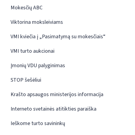
Mokesčių ABC
Viktorina moksleiviams
VMI kviečia į „Pasimatymą su mokesčiais“
VMI turto aukcionai
Įmonių VDU palyginimas
STOP šešėliui
Krašto apsaugos ministerijos informacija
Interneto svetainės atitikties paraiška
Ieškome turto savininkų