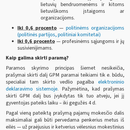
lietuvių bendruomenėms ir kitoms
lietuviškoms įstaigoms ar
organizacijoms.
Iki 0,6 procento
—
politinėms organizacijoms
(politinės partijos, politiniai komitetai)
Iki 0,6 procento
— profesinėms sąjungoms ir jų
susivienijimams.
Kaip galima skirti paramą?
Paramos skyrimo principas šiemet nesikeičia,
prašymai skirti dalį GPM paramai teikiami tik e. būdu,
specialiai tam skirto vedlio pagalba
elektroninio
deklaravimo sistemoje
. Pažymėtina, kad prašymas
skirti GPM dalį bus įvykdytas tik tuo atveju, jei jį
gyventojas pateiks laiku – iki gegužės 4 d.
Pagal vieną pateiktą prašymą pajamų mokesčio dalis
maksimaliai gali būti pervedama penkerius metus iš
eilės — už praėjusius ir ketverius vėlesnius mokestinius