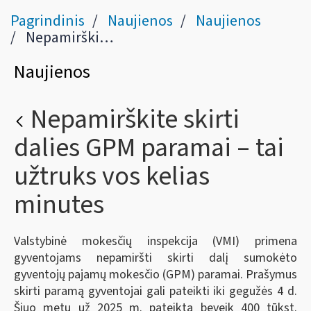
Pagrindinis
Naujienos
Naujienos
Nepamirškite skirti dalies GPM paramai – tai užtruks vos kelias minutes
Naujienos
Nepamirškite skirti
dalies GPM paramai – tai
užtruks vos kelias
minutes
Valstybinė mokesčių inspekcija (VMI) primena
gyventojams nepamiršti skirti dalį sumokėto
gyventojų pajamų mokesčio (GPM) paramai. Prašymus
skirti paramą gyventojai gali pateikti iki gegužės 4 d.
Šiuo metu už 2025 m. pateikta beveik 400 tūkst.