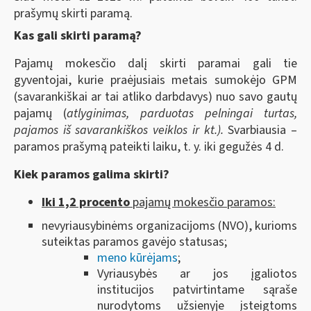
prašymų skirti paramą.
Kas gali skirti paramą?
Pajamų mokesčio dalį skirti paramai gali tie
gyventojai, kurie praėjusiais metais sumokėjo GPM
(savarankiškai ar tai atliko darbdavys) nuo savo gautų
pajamų (
atlyginimas, parduotas pelningai turtas,
pajamos iš savarankiškos veiklos ir kt.).
Svarbiausia –
paramos prašymą pateikti laiku, t. y. iki gegužės 4 d.
Kiek paramos galima skirti?
Iki 1,2 procento
pajamų mokesčio paramos:
nevyriausybinėms organizacijoms (NVO), kurioms
suteiktas paramos gavėjo statusas;
meno kūrėjams
;
Vyriausybės ar jos įgaliotos
institucijos patvirtintame sąraše
nurodytoms užsienyje įsteigtoms