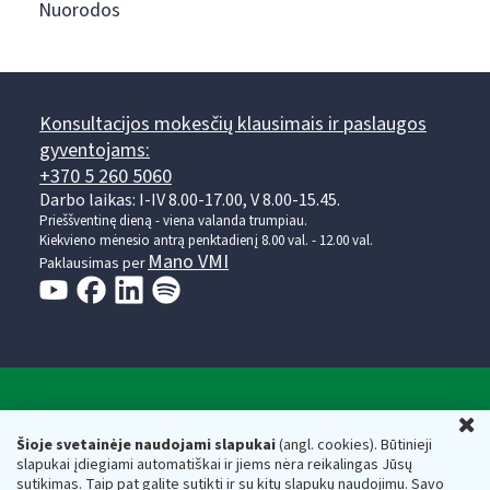
Nuorodos
Konsultacijos mokesčių klausimais ir paslaugos
gyventojams:
+370 5 260 5060
Darbo laikas: I-IV 8.00-17.00, V 8.00-15.45.
Prieššventinę dieną - viena valanda trumpiau.
Kiekvieno mėnesio antrą penktadienį 8.00 val. - 12.00 val.
Mano VMI
Paklausimas per
Valstybinė mokesčių inspekcija prie Lietuvos
U
Respublikos finansų ministerijos
Šioje svetainėje naudojami slapukai
(angl. cookies). Būtinieji
slapukai įdiegiami automatiškai ir jiems nėra reikalingas Jūsų
Biudžetinė įstaiga. Juridinio asmens kodas — 188659752,
sutikimas. Taip pat galite sutikti ir su kitų slapukų naudojimu. Savo