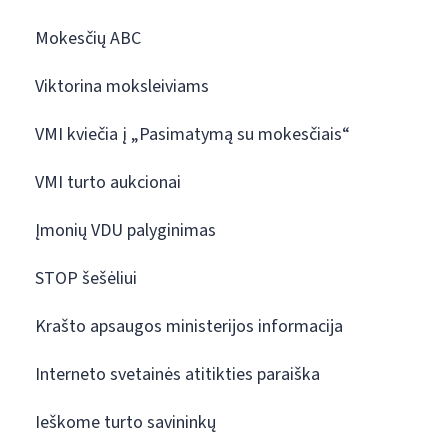
Mokesčių ABC
Viktorina moksleiviams
VMI kviečia į „Pasimatymą su mokesčiais“
VMI turto aukcionai
Įmonių VDU palyginimas
STOP šešėliui
Krašto apsaugos ministerijos informacija
Interneto svetainės atitikties paraiška
Ieškome turto savininkų