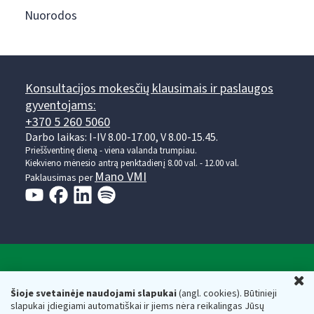
Nuorodos
Konsultacijos mokesčių klausimais ir paslaugos
gyventojams:
+370 5 260 5060
Darbo laikas: I-IV 8.00-17.00, V 8.00-15.45.
Prieššventinę dieną - viena valanda trumpiau.
Kiekvieno mėnesio antrą penktadienį 8.00 val. - 12.00 val.
Mano VMI
Paklausimas per
Valstybinė mokesčių inspekcija prie Lietuvos
U
Respublikos finansų ministerijos
Šioje svetainėje naudojami slapukai
(angl. cookies). Būtinieji
slapukai įdiegiami automatiškai ir jiems nėra reikalingas Jūsų