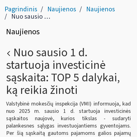
Pagrindinis
Naujienos
Naujienos
Nuo sausio 1 d. startuoja investicinė sąskaita: TOP 5 dalykai, ką reikia žinoti
Naujienos
Nuo sausio 1 d.
startuoja investicinė
sąskaita: TOP 5 dalykai,
ką reikia žinoti
Valstybinė mokesčių inspekcija (VMI) informuoja, kad
nuo 2025 m. sausio 1 d. startuoja investicinės
sąskaitos naujovė, kurios tikslas - sudaryti
palankesnes sąlygas investuojantiems gyventojams.
Per šią sąskaitą gautoms pajamoms galios pajamų