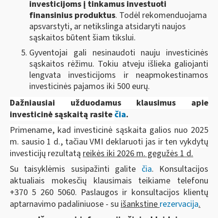
investicijoms į tinkamus investuoti
finansinius produktus
. Todėl rekomenduojama
apsvarstyti, ar netikslinga atsidaryti naujos
sąskaitos būtent šiam tikslui.
Gyventojai gali nesinaudoti nauju investicinės
sąskaitos rėžimu. Tokiu atveju išlieka galiojanti
lengvata investicijoms ir neapmokestinamos
investicinės pajamos iki 500 eurų.
Dažniausiai užduodamus klausimus apie
investicinė sąskaitą rasite
čia
.
Primename, kad investicinė sąskaita galios nuo 2025
m. sausio 1 d., tačiau VMI deklaruoti jas ir ten vykdytų
investicijų rezultatą
reikės iki 2026 m. gegužės 1 d.
Su taisyklėmis susipažinti galite
čia
.
Konsultacijos
aktualiais mokesčių klausimais teikiame telefonu
+370 5 260 5060. Paslaugos ir konsultacijos klientų
aptarnavimo padaliniuose - su
išankstine
rezervacija
.