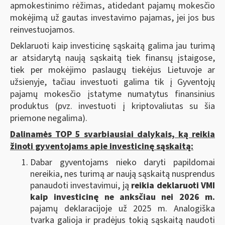
apmokestinimo rėžimas, atidedant pajamų mokesčio
mokėjimą už gautas investavimo pajamas, jei jos bus
reinvestuojamos.
Deklaruoti kaip investicinę sąskaitą galima jau turimą
ar atsidarytą naują sąskaitą tiek finansų įstaigose,
tiek per mokėjimo paslaugų tiekėjus Lietuvoje ar
užsienyje, tačiau investuoti galima tik į Gyventojų
pajamų mokesčio įstatyme numatytus finansinius
produktus (pvz. investuoti į kriptovaliutas su šia
priemone negalima).
Dalinamės TOP 5 svarbiausiai dalykais, ką reikia
žinoti gyventojams apie investicinę sąskaitą:
Dabar gyventojams nieko daryti papildomai
nereikia, nes turimą ar naują sąskaitą nusprendus
panaudoti investavimui, ją
reikia deklaruoti VMI
kaip investicinę ne anksčiau nei 2026 m.
pajamų deklaracijoje už 2025 m. Analogiška
tvarka galioja ir pradėjus tokią sąskaitą naudoti