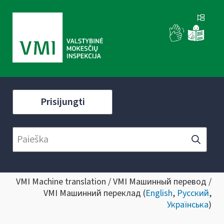
Prisijungti
VMI Machine translation / VMI Машинный перевод /
VMI Машинний переклад (
English
,
Русский
,
Українська
)