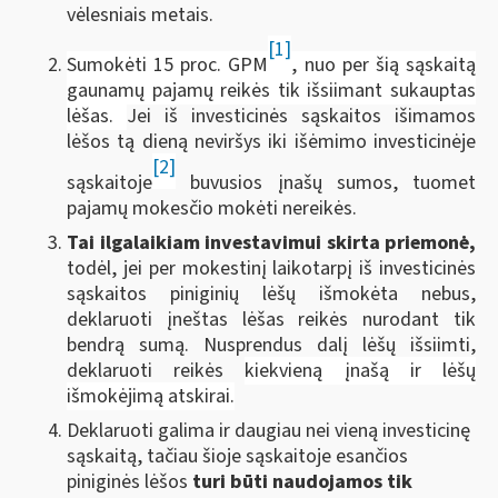
vėlesniais metais.
[1]
Sumokėti 15 proc. GPM
, nuo per šią sąskaitą
gaunamų pajamų reikės tik išsiimant sukauptas
lėšas.
Jei iš investicinės sąskaitos išimamos
lėšos tą dieną neviršys iki išėmimo investicinėje
[2]
sąskaitoje
buvusios įnašų sumos, tuomet
pajamų mokesčio mokėti nereikės.
Tai ilgalaikiam investavimui skirta priemonė,
todėl, jei per mokestinį laikotarpį iš investicinės
sąskaitos piniginių lėšų išmokėta nebus,
deklaruoti įneštas lėšas reikės nurodant tik
bendrą sumą. Nusprendus dalį lėšų išsiimti,
deklaruoti reikės
kiekvieną įnašą ir lėšų
išmokėjimą atskirai.
Deklaruoti galima ir daugiau nei vieną investicinę
sąskaitą, tačiau šioje sąskaitoje esančios
piniginės lėšos
turi būti naudojamos tik