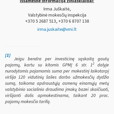
Išsamesnė informacija žiniasklaidai:
Irma Juškaitė,
Valstybinė mokesčių inspekcija
+370 5 2687 513, +370 6 8707 138
irma.juskaite@vmi.lt
[1]
Jeigu bendra per investicinę sąskaitą gautų
2
pajamų, kartu su kitomis GPMĮ 6 str. 1
dalyje
nurodytomis pajamomis suma per mokestinį laikotarpį
viršija 120 vidutinių šalies darbo užmokesčių dydžio
sumą, taikoma apdraustųjų asmenų einamųjų metų
valstybinio socialinio draudimo įmokų bazei skaičiuoti,
viršijanti dalis apmokestinama, taikant 20 proc.
pajamų mokesčio tarifą.