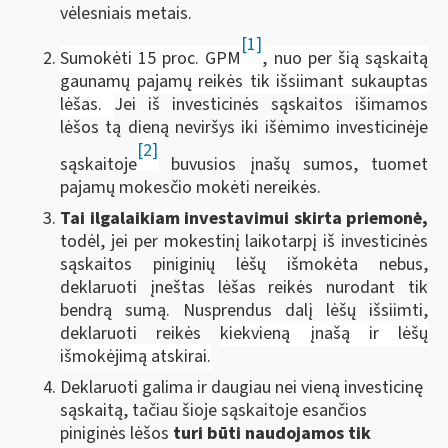
vėlesniais metais.
[1]
Sumokėti 15 proc. GPM
, nuo per šią sąskaitą
gaunamų pajamų reikės tik išsiimant sukauptas
lėšas.
Jei iš investicinės sąskaitos išimamos
lėšos tą dieną neviršys iki išėmimo investicinėje
[2]
sąskaitoje
buvusios įnašų sumos, tuomet
pajamų mokesčio mokėti nereikės.
Tai ilgalaikiam investavimui skirta priemonė,
todėl, jei per mokestinį laikotarpį iš investicinės
sąskaitos piniginių lėšų išmokėta nebus,
deklaruoti įneštas lėšas reikės nurodant tik
bendrą sumą. Nusprendus dalį lėšų išsiimti,
deklaruoti reikės
kiekvieną įnašą ir lėšų
išmokėjimą atskirai.
Deklaruoti galima ir daugiau nei vieną investicinę
sąskaitą, tačiau šioje sąskaitoje esančios
piniginės lėšos
turi būti naudojamos tik