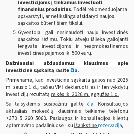
investicijoms į tinkamus investuoti
finansinius produktus
. Todėl rekomenduojama
apsvarstyti, ar netikslinga atsidaryti naujos
sąskaitos būtent šiam tikslui.
Gyventojai gali nesinaudoti nauju investicinės
sąskaitos rėžimu. Tokiu atveju išlieka galiojanti
lengvata investicijoms ir neapmokestinamos
investicinės pajamos iki 500 eurų.
Dažniausiai užduodamus klausimus apie
investicinė sąskaitą rasite
čia
.
Primename, kad investicinė sąskaita galios nuo 2025
m. sausio 1 d., tačiau VMI deklaruoti jas ir ten vykdytų
investicijų rezultatą
reikės iki 2026 m. gegužės 1 d.
Su taisyklėmis susipažinti galite
čia
.
Konsultacijos
aktualiais mokesčių klausimais teikiame telefonu
+370 5 260 5060. Paslaugos ir konsultacijos klientų
aptarnavimo padaliniuose - su
išankstine
rezervacija
.