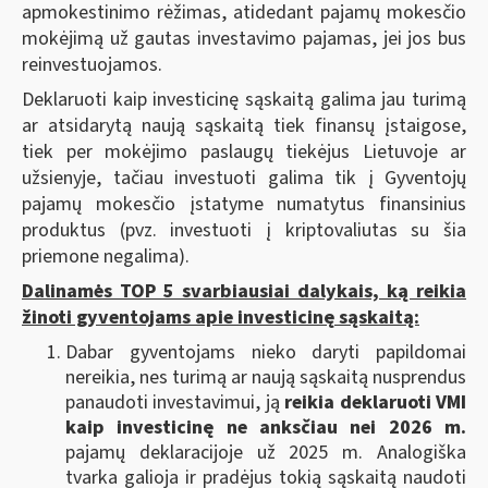
apmokestinimo rėžimas, atidedant pajamų mokesčio
mokėjimą už gautas investavimo pajamas, jei jos bus
reinvestuojamos.
Deklaruoti kaip investicinę sąskaitą galima jau turimą
ar atsidarytą naują sąskaitą tiek finansų įstaigose,
tiek per mokėjimo paslaugų tiekėjus Lietuvoje ar
užsienyje, tačiau investuoti galima tik į Gyventojų
pajamų mokesčio įstatyme numatytus finansinius
produktus (pvz. investuoti į kriptovaliutas su šia
priemone negalima).
Dalinamės TOP 5 svarbiausiai dalykais, ką reikia
žinoti gyventojams apie investicinę sąskaitą:
Dabar gyventojams nieko daryti papildomai
nereikia, nes turimą ar naują sąskaitą nusprendus
panaudoti investavimui, ją
reikia deklaruoti VMI
kaip investicinę ne anksčiau nei 2026 m.
pajamų deklaracijoje už 2025 m. Analogiška
tvarka galioja ir pradėjus tokią sąskaitą naudoti