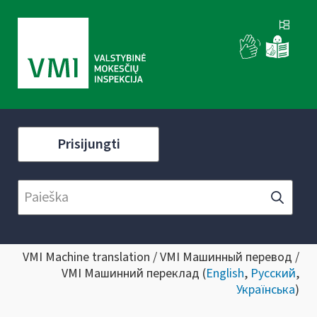
Prisijungti
VMI Machine translation / VMI Машинный перевод /
VMI Машинний переклад (
English
,
Русский
,
Українська
)