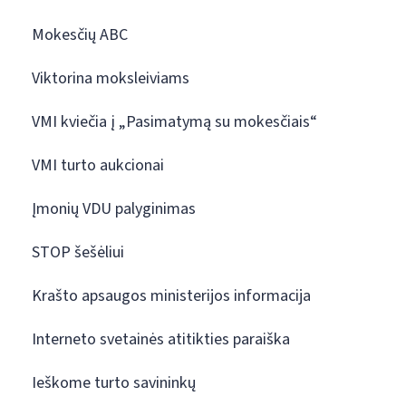
Mokesčių ABC
Viktorina moksleiviams
VMI kviečia į „Pasimatymą su mokesčiais“
VMI turto aukcionai
Įmonių VDU palyginimas
STOP šešėliui
Krašto apsaugos ministerijos informacija
Interneto svetainės atitikties paraiška
Ieškome turto savininkų