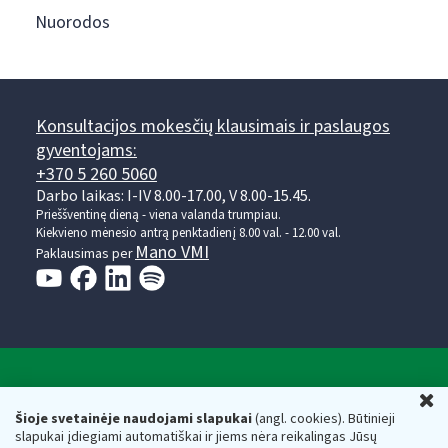
Nuorodos
Konsultacijos mokesčių klausimais ir paslaugos
gyventojams:
+370 5 260 5060
Darbo laikas: I-IV 8.00-17.00, V 8.00-15.45.
Prieššventinę dieną - viena valanda trumpiau.
Kiekvieno mėnesio antrą penktadienį 8.00 val. - 12.00 val.
Mano VMI
Paklausimas per
Valstybinė mokesčių inspekcija prie Lietuvos
U
Respublikos finansų ministerijos
Šioje svetainėje naudojami slapukai
(angl. cookies). Būtinieji
slapukai įdiegiami automatiškai ir jiems nėra reikalingas Jūsų