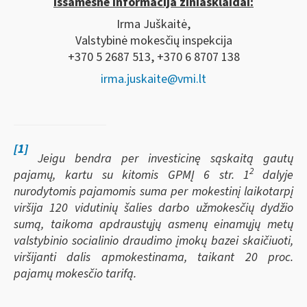
Išsamesnė informacija žiniasklaidai:
Irma Juškaitė,
Valstybinė mokesčių inspekcija
+370 5 2687 513, +370 6 8707 138
irma.juskaite@vmi.lt
[1]
Jeigu bendra per investicinę sąskaitą gautų
2
pajamų, kartu su kitomis GPMĮ 6 str. 1
dalyje
nurodytomis pajamomis suma per mokestinį laikotarpį
viršija 120 vidutinių šalies darbo užmokesčių dydžio
sumą, taikoma apdraustųjų asmenų einamųjų metų
valstybinio socialinio draudimo įmokų bazei skaičiuoti,
viršijanti dalis apmokestinama, taikant 20 proc.
pajamų mokesčio tarifą.