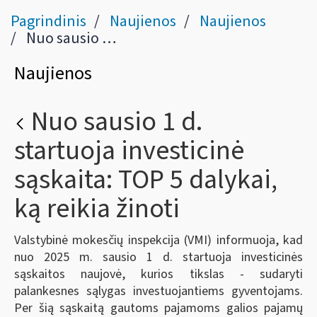
Pagrindinis
Naujienos
Naujienos
Nuo sausio 1 d. startuoja investicinė sąskaita: TOP 5 dalykai, ką reikia žinoti
Naujienos
Nuo sausio 1 d.
startuoja investicinė
sąskaita: TOP 5 dalykai,
ką reikia žinoti
Valstybinė mokesčių inspekcija (VMI) informuoja, kad
nuo 2025 m. sausio 1 d. startuoja investicinės
sąskaitos naujovė, kurios tikslas - sudaryti
palankesnes sąlygas investuojantiems gyventojams.
Per šią sąskaitą gautoms pajamoms galios pajamų