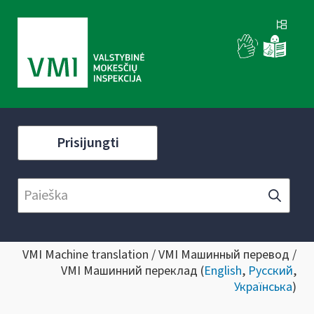
Prisijungti
VMI Machine translation / VMI Машинный перевод /
VMI Машинний переклад (
English
,
Русский
,
Українська
)