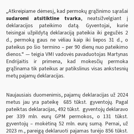
„Atkreipiame dėmesį, kad permokų grąžinimo sąrašai
sudaromi atsitiktine tvarka
, neatsižvelgiant į
deklaracijos pateikimo datą. Gyventojai, kurie
teisingai užpildytą deklaraciją pateikia iki gegužės 2
d., permoką gaus ne vėliau kaip iki liepos 31 d., o
pateikus po šio termino – per 90 dienų nuo pateikimo
dienos.“ — teigia VMI vadovės pavaduotojas Martynas
Endrijaitis ir primena, kad mokesčių permoka
grąžinama tik pateikus ar patikslinus visas ankstesnių
metų pajamų deklaracijas.
Naujausiais duomenimis, pajamų deklaracijas už 2024
metus jau yra pateikę 685 tūkst. gyventojų. Pagal
pateiktas deklaracijas, 492 tūkst. gyventojų deklaravo
per 339 mln. eurų GPM permokos, o 131 tūkst.
gyventojų – mokėtiną 52 mln. eurų sumą. Pernai, už
2023 m., pareigą deklaruoti pajamas turėjo 856 tūkst.