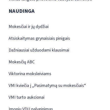
NAUDINGA
Mokesčiai ir jų dydžiai
Atsiskaitymas grynaisiais pinigais
Dažniausiai užduodami klausimai
Mokesčių ABC
Viktorina moksleiviams
VMI kviečia į „Pasimatymą su mokesčiais“
VMI turto aukcionai
Įmonių VDU palyginimas