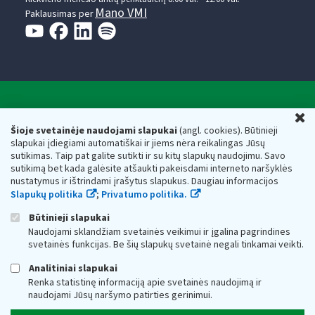
Mano VMI
Paklausimas per
Valstybinė mokesčių inspekcija prie Lietuvos
U
Respublikos finansų ministerijos
Šioje svetainėje naudojami slapukai
(angl. cookies). Būtinieji
slapukai įdiegiami automatiškai ir jiems nėra reikalingas Jūsų
Biudžetinė įstaiga. Juridinio asmens kodas — 188659752,
sutikimas. Taip pat galite sutikti ir su kitų slapukų naudojimu. Savo
adresas: Vasario 16-osios g. 14, 01107 Vilnius, Lietuva, el.paštas:
sutikimą bet kada galėsite atšaukti pakeisdami interneto naršyklės
vmi@vmi.lt
, E. pristatymo dėžutės adresas 188659752
nustatymus ir ištrindami įrašytus slapukus. Daugiau informacijos
Duomenys apie Valstybinę mokesčių inspekciją prie Lietuvos
Slapukų politika
;
Privatumo politika.
Respublikos finansų ministerijos kaupiami ir saugomi Juridinių
asmenų registre
Būtinieji slapukai
Naudojami sklandžiam svetainės veikimui ir įgalina pagrindines
svetainės funkcijas. Be šių slapukų svetainė negali tinkamai veikti.
Analitiniai slapukai
Renka statistinę informaciją apie svetainės naudojimą ir
naudojami Jūsų naršymo patirties gerinimui.