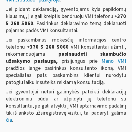
Jei pildant deklaraciją, gyventojams kyla papildomų
klausimų, jie gali kreiptis bendruoju VMI telefonu
+370
5 260 5060
. Pasirinkus deklaravimo temą deklaruoti
pajamas padės VMI konsultantai.
Jei paskambinus mokesčių informacijos centro
telefonu
+370 5 260 5060
VMI konsultantai užimti,
rekomenduojama
pasinaudoti skambučio
užsakymo paslauga,
prisijungus prie
Mano VMI
pradžios lange pasirinkus konsultanto ikoną. VMI
specialistas pats paskambins klientui nurodytu
patogiu laiku ir suteiks reikiamą konsultaciją.
Jei gyventojai neturi galimybės pateikti deklaracijų
elektroniniu būdu ar užpildyti jų telefonu su
konsultantu, jie gali atvykti į VMI aptarnavimo padalinį
tik iš anksto užsiregistravę vizitui, tai padaryti galima
čia
.