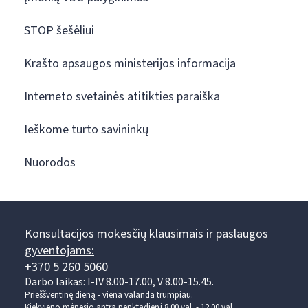
STOP šešėliui
Krašto apsaugos ministerijos informacija
Interneto svetainės atitikties paraiška
Ieškome turto savininkų
Nuorodos
Konsultacijos mokesčių klausimais ir paslaugos
gyventojams:
+370 5 260 5060
Darbo laikas: I-IV 8.00-17.00, V 8.00-15.45.
Prieššventinę dieną - viena valanda trumpiau.
Kiekvieno mėnesio antrą penktadienį 8.00 val. - 12.00 val.