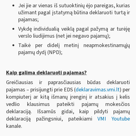
Jei jie ar vienas iš sutuoktinių ėjo pareigas, kurias
užimant pagal įstatymą būtina deklaruoti turtą ir
pajamas;
Vykdę individualią veiklą pagal pažymą ar turėję
verslo liudijimus (net jei negavo pajamų);
Taikė per didelį metinį neapmokestinamųjų
pajamų dydį (NPD);
Kaip galima deklaruoti pajamas?
Greičiausias ir paprasčiausias būdas deklaruoti
pajamas – prisijungti prie EDS (
deklaravimas.vmi.lt
) per
kompiuterį ar kitą išmanų įrenginį ir atsakius į kelis
vedlio klausimus pateikti pajamų mokesčios
deklaraciją. Išsamūs gidai, kaip pildyti pajamų
deklaraciją pažingsniui, pateikiami
VMI Youtube
kanale.