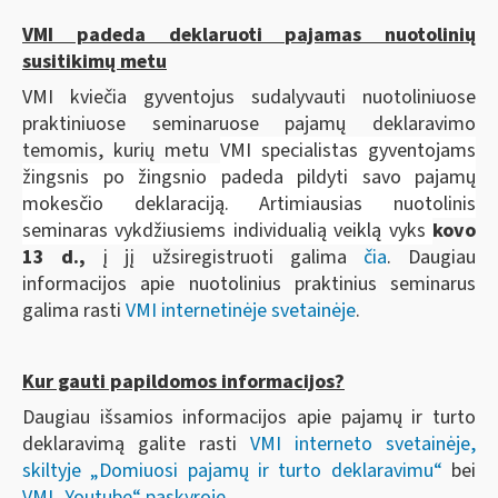
VMI padeda deklaruoti pajamas nuotolinių
susitikimų metu
VMI kviečia gyventojus sudalyvauti nuotoliniuose
praktiniuose seminaruose pajamų deklaravimo
temomis, kurių metu
VMI specialistas gyventojams
žingsnis po žingsnio padeda pildyti savo pajamų
mokesčio deklaraciją. Artimiausias nuotolinis
seminaras vykdžiusiems individualią veiklą vyks
kovo
13 d.,
į jį užsiregistruoti galima
čia
. Daugiau
informacijos apie nuotolinius praktinius seminarus
galima rasti
VMI internetinėje svetainėje
.
Kur gauti papildomos informacijos?
Daugiau išsamios informacijos apie pajamų ir turto
deklaravimą galite rasti
VMI interneto svetainėje,
skiltyje „Domiuosi pajamų ir turto deklaravimu“
bei
VMI „Youtube“ paskyroje
.