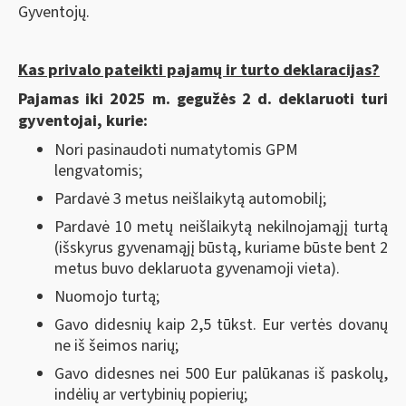
Gyventojų.
Kas privalo pateikti pajamų ir turto deklaracijas?
Pajamas iki 2025 m. gegužės 2 d. deklaruoti turi
gyventojai, kurie:
Nori pasinaudoti numatytomis GPM
lengvatomis;
Pardavė 3 metus neišlaikytą automobilį;
Pardavė 10 metų neišlaikytą nekilnojamąjį turtą
(išskyrus gyvenamąjį būstą, kuriame būste bent 2
metus buvo deklaruota gyvenamoji vieta).
Nuomojo turtą;
Gavo didesnių kaip 2,5 tūkst. Eur vertės dovanų
ne iš šeimos narių;
Gavo didesnes nei 500 Eur palūkanas iš paskolų,
indėlių ar vertybinių popierių;