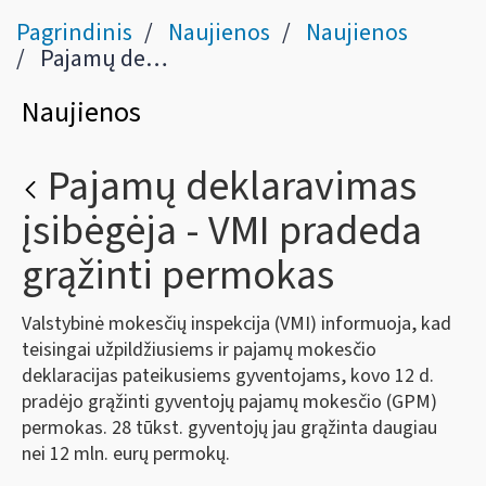
Pagrindinis
Naujienos
Naujienos
Pajamų deklaravimas įsibėgėja - VMI pradeda grąžinti permokas
Naujienos
Pajamų deklaravimas
įsibėgėja - VMI pradeda
grąžinti permokas
Valstybinė mokesčių inspekcija (VMI) informuoja, kad
teisingai užpildžiusiems ir pajamų mokesčio
deklaracijas pateikusiems gyventojams, kovo 12 d.
pradėjo grąžinti gyventojų pajamų mokesčio (GPM)
permokas. 28 tūkst. gyventojų jau grąžinta daugiau
nei 12 mln. eurų permokų.