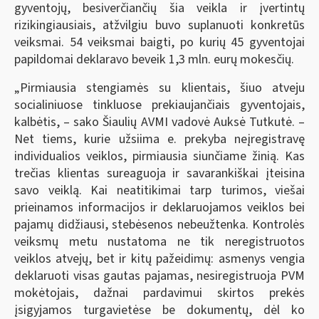
gyventojų, besiverčiančių šia veikla ir įvertintų
rizikingiausiais, atžvilgiu buvo suplanuoti konkretūs
veiksmai. 54 veiksmai baigti, po kurių 45 gyventojai
papildomai deklaravo beveik 1,3 mln. eurų mokesčių.
„Pirmiausia stengiamės su klientais, šiuo atveju
socialiniuose tinkluose prekiaujančiais gyventojais,
kalbėtis, – sako Šiaulių AVMI vadovė Auksė Tutkutė. –
Net tiems, kurie užsiima e. prekyba neįregistravę
individualios veiklos, pirmiausia siunčiame žinią. Kas
trečias klientas sureaguoja ir savarankiškai įteisina
savo veiklą. Kai neatitikimai tarp turimos, viešai
prieinamos informacijos ir deklaruojamos veiklos bei
pajamų didžiausi, stebėsenos nebeužtenka. Kontrolės
veiksmų metu nustatoma ne tik neregistruotos
veiklos atvejų, bet ir kitų pažeidimų: asmenys vengia
deklaruoti visas gautas pajamas, nesiregistruoja PVM
mokėtojais, dažnai pardavimui skirtos prekės
įsigyjamos turgavietėse be dokumentų, dėl ko