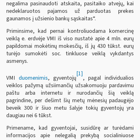
negalima pasinaudoti atskaita, pasitaiko atvejų, kai
nedeklaruotos pajamos už parduotas prekes
gaunamos į užsienio bankų sąskaitas“.
Priminsime, kad pernai kontroliuodama komercinę
veiklą e. erdvėje VMI iš viso nustatė apie 4 mln. eurų
papildomai mokėtinų mokesčių, iš jų 430 tūkst. eurų
turėjo sumokėti soc. tinkluose veiklą vykdantys
asmenys.
[1]
VMI
duomenimis
, gyventojų
, pagal individualios
veiklos pažymą užsiimančių užsakomuoju pardavimu
paštu arba internetu ir nurodančių šią veiklą
pagrindine, per dešimt šių metų mėnesių padaugėjo
beveik 300 ir šiuo metu šalyje tokių gyventojų yra
daugiau nei 6 tūkst.
Primename, kad gyventojai, susidūrę ar turėdami
informacijos apie nelegalią prekybą socialiniuose