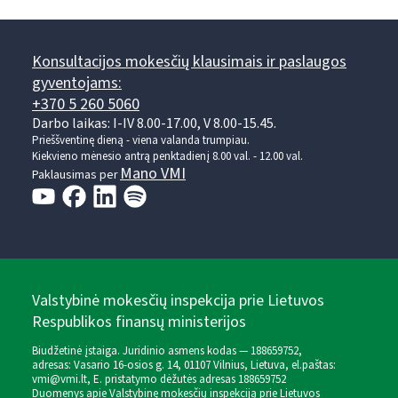
Konsultacijos mokesčių klausimais ir paslaugos
gyventojams:
+370 5 260 5060
Darbo laikas: I-IV 8.00-17.00, V 8.00-15.45.
Prieššventinę dieną - viena valanda trumpiau.
Kiekvieno mėnesio antrą penktadienį 8.00 val. - 12.00 val.
Mano VMI
Paklausimas per
Valstybinė mokesčių inspekcija prie Lietuvos
Respublikos finansų ministerijos
Biudžetinė įstaiga. Juridinio asmens kodas — 188659752,
adresas: Vasario 16-osios g. 14, 01107 Vilnius, Lietuva, el.paštas:
vmi@vmi.lt
, E. pristatymo dėžutės adresas 188659752
Duomenys apie Valstybinę mokesčių inspekciją prie Lietuvos