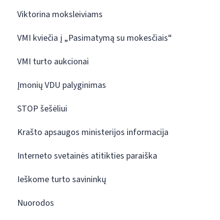
Viktorina moksleiviams
VMI kviečia į „Pasimatymą su mokesčiais“
VMI turto aukcionai
Įmonių VDU palyginimas
STOP šešėliui
Krašto apsaugos ministerijos informacija
Interneto svetainės atitikties paraiška
Ieškome turto savininkų
Nuorodos