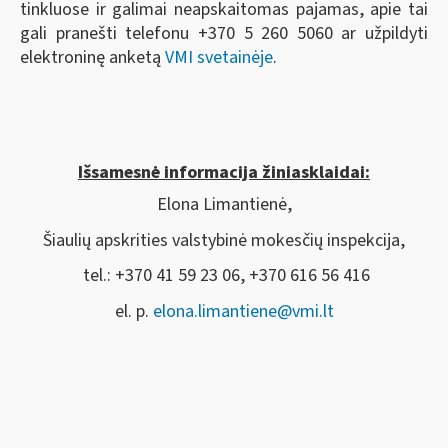
tinkluose ir galimai neapskaitomas pajamas, apie tai
gali pranešti telefonu +370 5 260 5060 ar užpildyti
elektroninę anketą
VMI svetainėje
.
Išsamesnė informacija žiniasklaidai:
Elona Limantienė,
Šiaulių apskrities valstybinė mokesčių inspekcija,
tel.: +370 41 59 23 06, +370 616 56 416
el. p.
elona.limantiene@vmi.lt