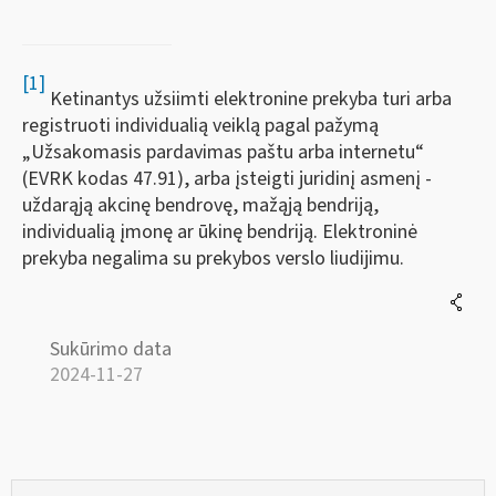
[1]
Ketinantys užsiimti elektronine prekyba turi arba
registruoti individualią veiklą pagal pažymą
„Užsakomasis pardavimas paštu arba internetu“
(EVRK kodas 47.91), arba įsteigti juridinį asmenį -
uždarąją akcinę bendrovę, mažąją bendriją,
individualią įmonę ar ūkinę bendriją. Elektroninė
prekyba negalima su prekybos verslo liudijimu.
Sukūrimo data
2024-11-27