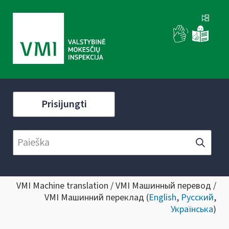
Prisijungti
VMI Machine translation / VMI Машинный перевод /
VMI Машинний переклад (
English
,
Русский
,
Українська
)