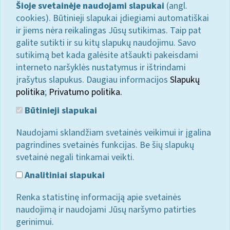
Šioje svetainėje naudojami slapukai
(angl.
cookies). Būtinieji slapukai įdiegiami automatiškai
ir jiems nėra reikalingas Jūsų sutikimas. Taip pat
galite sutikti ir su kitų slapukų naudojimu. Savo
sutikimą bet kada galėsite atšaukti pakeisdami
interneto naršyklės nustatymus ir ištrindami
įrašytus slapukus. Daugiau informacijos
Slapukų
politika
;
Privatumo politika.
Būtinieji slapukai
Naudojami sklandžiam svetainės veikimui ir įgalina
pagrindines svetainės funkcijas. Be šių slapukų
svetainė negali tinkamai veikti.
Analitiniai slapukai
Renka statistinę informaciją apie svetainės
naudojimą ir naudojami Jūsų naršymo patirties
gerinimui.