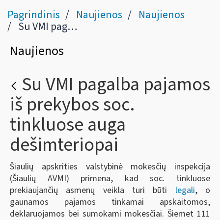
Pagrindinis
Naujienos
Naujienos
Su VMI pagalba pajamos iš prekybos soc. tinkluose auga dešimteriopai
Naujienos
Su VMI pagalba pajamos
iš prekybos soc.
tinkluose auga
dešimteriopai
Šiaulių apskrities valstybinė mokesčių inspekcija
(Šiaulių AVMI) primena, kad soc. tinkluose
prekiaujančių asmenų veikla turi būti
legali
, o
gaunamos pajamos tinkamai apskaitomos,
deklaruojamos bei sumokami mokesčiai. Šiemet 111