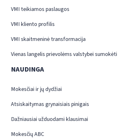
VMI teikiamos paslaugos
VMI kliento profilis
VMI skaitmeninė transformacija
Vienas langelis prievolėms valstybei sumokėti
NAUDINGA
Mokesčiai ir jų dydžiai
Atsiskaitymas grynaisiais pinigais
Dažniausiai užduodami klausimai
Mokesčių ABC