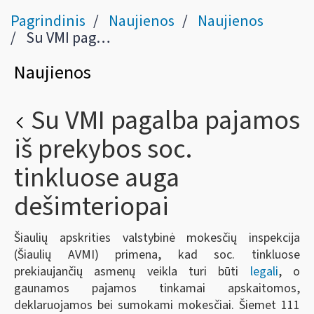
Pagrindinis
Naujienos
Naujienos
Su VMI pagalba pajamos iš prekybos soc. tinkluose auga dešimteriopai
Naujienos
Su VMI pagalba pajamos
iš prekybos soc.
tinkluose auga
dešimteriopai
Šiaulių apskrities valstybinė mokesčių inspekcija
(Šiaulių AVMI) primena, kad soc. tinkluose
prekiaujančių asmenų veikla turi būti
legali
, o
gaunamos pajamos tinkamai apskaitomos,
deklaruojamos bei sumokami mokesčiai. Šiemet 111