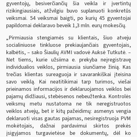
gyventojų, besiverčiančių šia veikla ir įvertintų
rizikingiausiais, atžvilgiu buvo suplanuoti konkretūs
veiksmai. 54 veiksmai baigti, po kurių 45 gyventojai
papildomai deklaravo beveik 1,3 mln. eurų mokesčių.
„Pirmiausia stengiamės su klientais, šiuo atveju
socialiniuose tinkluose prekiaujančiais gyventojais,
kalbėtis, – sako Šiaulių AVMI vadovė Auksė Tutkutė. –
Net tiems, kurie užsiima e. prekyba neįregistravę
individualios veiklos, pirmiausia siunčiame žinią. Kas
trečias klientas sureaguoja ir savarankiškai įteisina
savo veiklą. Kai neatitikimai tarp turimos, viešai
prieinamos informacijos ir deklaruojamos veiklos bei
pajamų didžiausi, stebėsenos nebeužtenka. Kontrolės
veiksmų metu nustatoma ne tik neregistruotos
veiklos atvejų, bet ir kitų pažeidimų: asmenys vengia
deklaruoti visas gautas pajamas, nesiregistruoja PVM
mokėtojais, dažnai pardavimui skirtos prekės
įsigyjamos turgavietėse be dokumentų, dėl ko