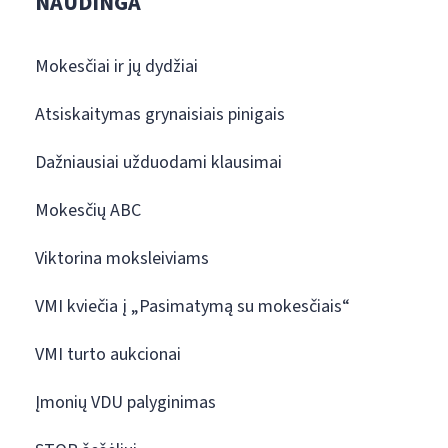
NAUDINGA
Mokesčiai ir jų dydžiai
Atsiskaitymas grynaisiais pinigais
Dažniausiai užduodami klausimai
Mokesčių ABC
Viktorina moksleiviams
VMI kviečia į „Pasimatymą su mokesčiais“
VMI turto aukcionai
Įmonių VDU palyginimas