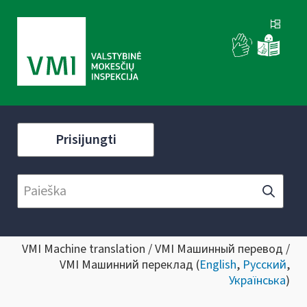
Prisijungti
VMI Machine translation / VMI Машинный перевод /
VMI Машинний переклад (
English
,
Русский
,
Українська
)