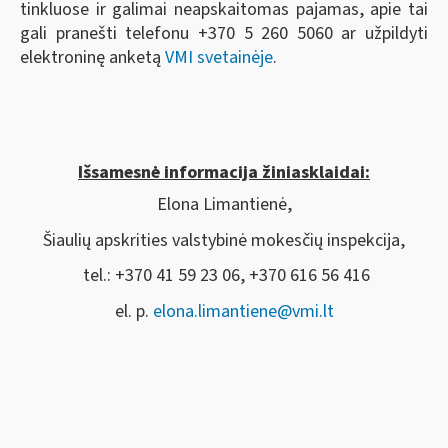
tinkluose ir galimai neapskaitomas pajamas, apie tai
gali pranešti telefonu +370 5 260 5060 ar užpildyti
elektroninę anketą
VMI svetainėje
.
Išsamesnė informacija žiniasklaidai:
Elona Limantienė,
Šiaulių apskrities valstybinė mokesčių inspekcija,
tel.: +370 41 59 23 06, +370 616 56 416
el. p.
elona.limantiene@vmi.lt