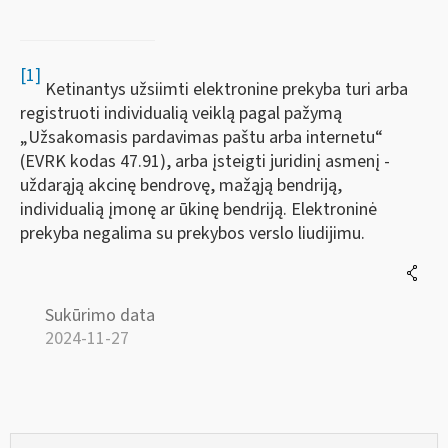
[1]
Ketinantys užsiimti elektronine prekyba turi arba
registruoti individualią veiklą pagal pažymą
„Užsakomasis pardavimas paštu arba internetu“
(EVRK kodas 47.91), arba įsteigti juridinį asmenį -
uždarąją akcinę bendrovę, mažąją bendriją,
individualią įmonę ar ūkinę bendriją. Elektroninė
prekyba negalima su prekybos verslo liudijimu.
Sukūrimo data
2024-11-27