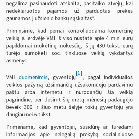
negalima pasinaudoti atskaita, pasitaiko atvejų, kai
nedeklaruotos pajamos už parduotas prekes
gaunamos į užsienio bankų sąskaitas“.
Priminsime, kad pernai kontroliuodama komercinę
veiklą e. erdvėje VMI iš viso nustatė apie 4 mln. eurų
papildomai mokėtinų mokesčių, iš jų 430 tūkst. eurų
turėjo sumokėti soc. tinkluose veiklą vykdantys
asmenys.
[1]
VMI
duomenimis
, gyventojų
, pagal individualios
veiklos pažymą užsiimančių užsakomuoju pardavimu
paštu arba internetu ir nurodančių šią veiklą
pagrindine, per dešimt šių metų mėnesių padaugėjo
beveik 300 ir šiuo metu šalyje tokių gyventojų yra
daugiau nei 6 tūkst.
Primename, kad gyventojai, susidūrę ar turėdami
informacijos apie nelegalią prekybą socialiniuose