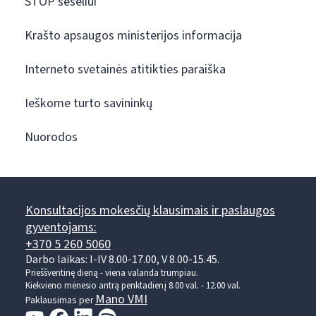
STOP šešėliui
Krašto apsaugos ministerijos informacija
Interneto svetainės atitikties paraiška
Ieškome turto savininkų
Nuorodos
Konsultacijos mokesčių klausimais ir paslaugos
gyventojams:
+370 5 260 5060
Darbo laikas: I-IV 8.00-17.00, V 8.00-15.45.
Prieššventinę dieną - viena valanda trumpiau.
Kiekvieno mėnesio antrą penktadienį 8.00 val. - 12.00 val.
Mano VMI
Paklausimas per