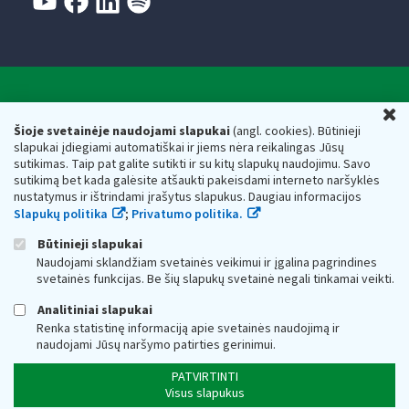
Valstybinė mokesčių inspekcija prie Lietuvos
U
Respublikos finansų ministerijos
Šioje svetainėje naudojami slapukai
(angl. cookies). Būtinieji
slapukai įdiegiami automatiškai ir jiems nėra reikalingas Jūsų
Biudžetinė įstaiga. Juridinio asmens kodas — 188659752,
sutikimas. Taip pat galite sutikti ir su kitų slapukų naudojimu. Savo
adresas: Vasario 16-osios g. 14, 01107 Vilnius, Lietuva, el.paštas:
sutikimą bet kada galėsite atšaukti pakeisdami interneto naršyklės
vmi@vmi.lt
, E. pristatymo dėžutės adresas 188659752
nustatymus ir ištrindami įrašytus slapukus. Daugiau informacijos
Duomenys apie Valstybinę mokesčių inspekciją prie Lietuvos
Slapukų politika
;
Privatumo politika.
Respublikos finansų ministerijos kaupiami ir saugomi Juridinių
asmenų registre
Būtinieji slapukai
Naudojami sklandžiam svetainės veikimui ir įgalina pagrindines
svetainės funkcijas. Be šių slapukų svetainė negali tinkamai veikti.
Analitiniai slapukai
Renka statistinę informaciją apie svetainės naudojimą ir
naudojami Jūsų naršymo patirties gerinimui.
PATVIRTINTI
Visus slapukus