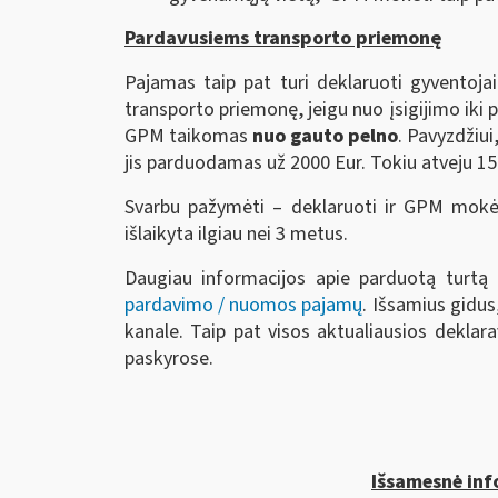
Pardavusiems transporto priemonę
Pajamas taip pat turi deklaruoti gyventojai
transporto priemonę, jeigu nuo įsigijimo iki
GPM taikomas
nuo gauto pelno
. Pavyzdžiui
jis parduodamas už 2000 Eur. Tokiu atveju 15 
Svarbu pažymėti – deklaruoti ir GPM mokėt
išlaikyta ilgiau nei 3 metus.
Daugiau informacijos apie parduotą turtą 
pardavimo / nuomos pajamų
. Išsamius gidus,
kanale. Taip pat visos aktualiausios dekla
paskyrose.
Išsamesnė info