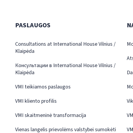
PASLAUGOS
N
Consultations at International House Vilnius /
Mo
Klaipėda
At
Консультации в International House Vilnius /
Klaipėda
Da
VMI teikiamos paslaugos
Mo
VMI kliento profilis
Vi
VMI skaitmeninė transformacija
VM
Vienas langelis prievolėms valstybei sumokėti
VM