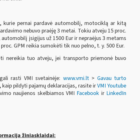
, kurie pernai pardavė automobilį, motociklą ar kitą
 pardavimo nebuvo praėję 3 metai. Tokiu atveju 15 proc.
, automobilį įsigijus už 1500 Eur ir nepraėjus 3 metams
proc. GPM reikia sumokėti tik nuo pelno, t. y. 500 Eur.
i nereikia tuo atveju, jei transporto priemonė buvo
gali rasti VMI svetainėje:
www.vmi.lt
>
Gavau turto
 kaip pildyti pajamų deklaracijas, rasite ir
VMI Youtube
ravimo naujienos skelbiamos VMI
Facebook
ir
LinkedIn
rmacija žiniasklaidai: