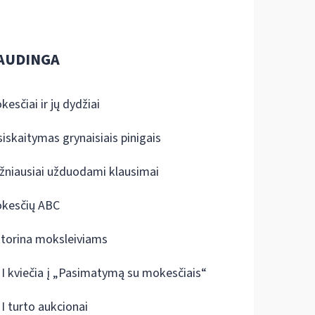
AUDINGA
kesčiai ir jų dydžiai
siskaitymas grynaisiais pinigais
žniausiai užduodami klausimai
kesčių ABC
ktorina moksleiviams
I kviečia į „Pasimatymą su mokesčiais“
I turto aukcionai