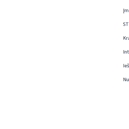
Įm
ST
Kr
In
Ie
Nu