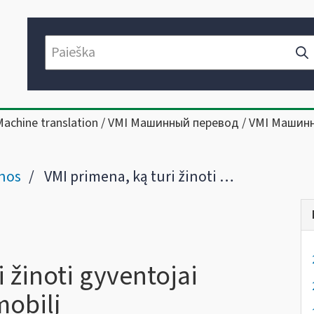
Machine translation / VMI Машинный перевод / VMI Машин
nos
VMI primena, ką turi žinoti gyventojai pardavus NT ar automobilį
i žinoti gyventojai
mobilį