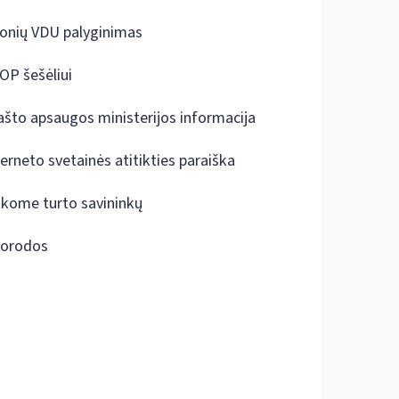
onių VDU palyginimas
OP šešėliui
ašto apsaugos ministerijos informacija
terneto svetainės atitikties paraiška
škome turto savininkų
orodos