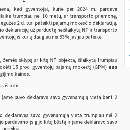
imena, kad gyventojai, kurie per 2024 m. pardavė
išlaikė trumpiau nei 10 metų, ar transporto priemonę,
 gegužės 2 d. turi pateikti pajamų mokesčio deklaraciją.
deklaracijų už parduotą neišlaikytą NT ir transporto
ntojų iš kurių daugiau nei 53% jas jau pateikė.
, žemės sklypą ar kitą NT objektą, išlaikytą trumpiau
umokėti 15 proc. gyventojų pajamų mokestį (GPM)
nuo
gijimo kainos.
s išimtis:
tą jame buvo deklaravę savo gyvenamąją vietą bent 2
o deklaravęs savo gyvenamąją vietą trumpiau nei 2
jo pardavimo įsigijo kitą būstą ir jame deklaravo savo
 nereikia.