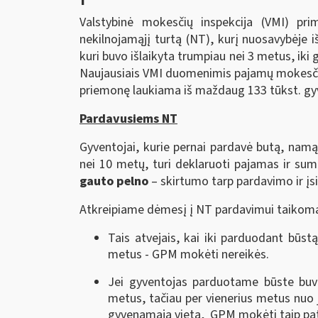
Valstybinė mokesčių inspekcija (VMI) pr
nekilnojamąjį turtą (NT), kurį nuosavybėje 
kuri buvo išlaikyta trumpiau nei 3 metus, iki
Naujausiais VMI duomenimis pajamų mokesčio 
priemonę laukiama iš maždaug 133 tūkst. gyve
Pardavusiems NT
Gyventojai, kurie pernai pardavė butą, namą
nei 10 metų, turi deklaruoti pajamas ir s
gauto pelno
– skirtumo tarp pardavimo ir įsi
Atkreipiame dėmesį į NT pardavimui taikoma
Tais atvejais, kai iki parduodant būs
metus - GPM mokėti nereikės.
Jei gyventojas parduotame būste buv
metus, tačiau per vienerius metus nuo 
gyvenamąją vietą, GPM mokėti taip pat