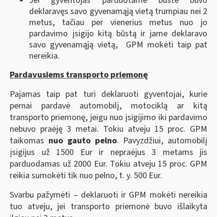
Jei gyventojas parduotame būste buvo
deklaravęs savo gyvenamąją vietą trumpiau nei 2
metus, tačiau per vienerius metus nuo jo
pardavimo įsigijo kitą būstą ir jame deklaravo
savo gyvenamąją vietą, GPM mokėti taip pat
nereikia.
Pardavusiems transporto priemonę
Pajamas taip pat turi deklaruoti gyventojai, kurie
pernai pardavė automobilį, motociklą ar kitą
transporto priemonę, jeigu nuo įsigijimo iki pardavimo
nebuvo praėję 3 metai. Tokiu atveju 15 proc. GPM
taikomas
nuo gauto pelno
. Pavyzdžiui, automobilį
įsigijus už 1500 Eur ir nepraėjus 3 metams jis
parduodamas už 2000 Eur. Tokiu atveju 15 proc. GPM
reikia sumokėti tik nuo pelno, t. y. 500 Eur.
Svarbu pažymėti – deklaruoti ir GPM mokėti nereikia
tuo atveju, jei transporto priemonė buvo išlaikyta