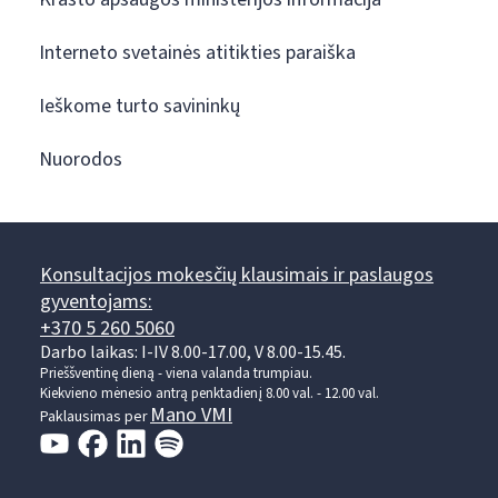
Interneto svetainės atitikties paraiška
Ieškome turto savininkų
Nuorodos
Konsultacijos mokesčių klausimais ir paslaugos
gyventojams:
+370 5 260 5060
Darbo laikas: I-IV 8.00-17.00, V 8.00-15.45.
Prieššventinę dieną - viena valanda trumpiau.
Kiekvieno mėnesio antrą penktadienį 8.00 val. - 12.00 val.
Mano VMI
Paklausimas per