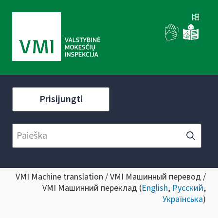
Prisijungti
VMI Machine translation / VMI Машинный перевод /
VMI Машинний переклад (
English
,
Русский
,
Українська
)