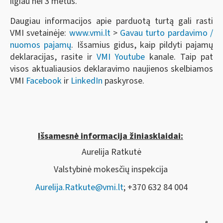
ilgiau nei 3 metus.
Daugiau informacijos apie parduotą turtą gali rasti
VMI svetainėje:
www.vmi.lt
>
Gavau turto pardavimo /
nuomos pajamų
. Išsamius gidus, kaip pildyti pajamų
deklaracijas, rasite ir
VMI Youtube
kanale. Taip pat
visos aktualiausios deklaravimo naujienos skelbiamos
VMI
Facebook
ir
LinkedIn
paskyrose.
Išsamesnė informacija žiniasklaidai:
Aurelija Ratkutė
Valstybinė mokesčių inspekcija
Aurelija.Ratkute@vmi.lt
; +370 632 84 004