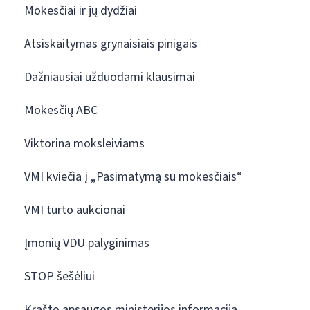
Mokesčiai ir jų dydžiai
Atsiskaitymas grynaisiais pinigais
Dažniausiai užduodami klausimai
Mokesčių ABC
Viktorina moksleiviams
VMI kviečia į „Pasimatymą su mokesčiais“
VMI turto aukcionai
Įmonių VDU palyginimas
STOP šešėliui
Krašto apsaugos ministerijos informacija