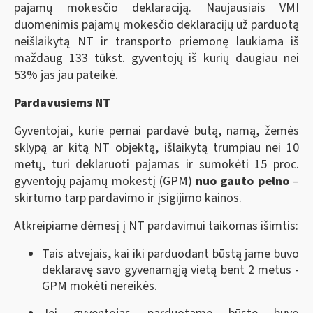
pajamų mokesčio deklaraciją. Naujausiais VMI
duomenimis pajamų mokesčio deklaracijų už parduotą
neišlaikytą NT ir transporto priemonę laukiama iš
maždaug 133 tūkst. gyventojų iš kurių daugiau nei
53% jas jau pateikė.
Pardavusiems NT
Gyventojai, kurie pernai pardavė butą, namą, žemės
sklypą ar kitą NT objektą, išlaikytą trumpiau nei 10
metų, turi deklaruoti pajamas ir sumokėti 15 proc.
gyventojų pajamų mokestį (GPM)
nuo gauto pelno
–
skirtumo tarp pardavimo ir įsigijimo kainos.
Atkreipiame dėmesį į NT pardavimui taikomas išimtis:
Tais atvejais, kai iki parduodant būstą jame buvo
deklaravę savo gyvenamąją vietą bent 2 metus -
GPM mokėti nereikės.