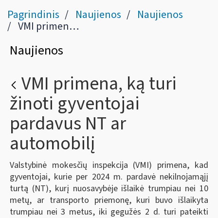
Pagrindinis
Naujienos
Naujienos
VMI primena, ką turi žinoti gyventojai pardavus NT ar automobilį
Naujienos
VMI primena, ką turi
žinoti gyventojai
pardavus NT ar
automobilį
Valstybinė mokesčių inspekcija (VMI) primena, kad
gyventojai, kurie per 2024 m. pardavė nekilnojamąjį
turtą (NT), kurį nuosavybėje išlaikė trumpiau nei 10
metų, ar transporto priemonę, kuri buvo išlaikyta
trumpiau nei 3 metus, iki gegužės 2 d. turi pateikti