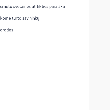
terneto svetainės atitikties paraiška
škome turto savininkų
orodos