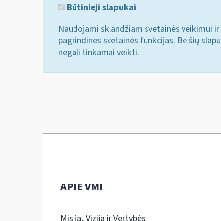
Būtinieji slapukai
Naudojami sklandžiam svetainės veikimui ir 
pagrindines svetainės funkcijas. Be šių slap
negali tinkamai veikti.
APIE VMI
Misija, Vizija ir Vertybės