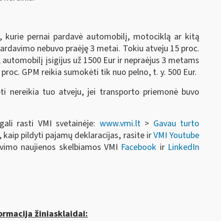
, kurie pernai pardavė automobilį, motociklą ar kitą
 pardavimo nebuvo praėję 3 metai. Tokiu atveju 15 proc.
, automobilį įsigijus už 1500 Eur ir nepraėjus 3 metams
proc. GPM reikia sumokėti tik nuo pelno, t. y. 500 Eur.
i nereikia tuo atveju, jei transporto priemonė buvo
gali rasti VMI svetainėje:
www.vmi.lt
>
Gavau turto
 kaip pildyti pajamų deklaracijas, rasite ir
VMI Youtube
ravimo naujienos skelbiamos VMI
Facebook
ir
LinkedIn
rmacija žiniasklaidai: