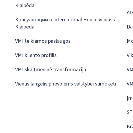
Klaipėda
At
Консультации в International House Vilnius /
Klaipėda
Da
VMI teikiamos paslaugos
Mo
VMI kliento profilis
Vi
VMI skaitmeninė transformacija
VM
Vienas langelis prievolėms valstybei sumokėti
VM
Įm
ST
Kr