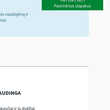
PATVIRTINTI
Pasirinktus slapukus
nės naudojimą ir
mui.
AUDINGA
kesčiai ir jų dydžiai