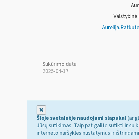
Aur
Valstybinė
Aurelija.Ratkut
Sukūrimo data
2025-04-17
Uždaryti
Šioje svetainėje naudojami slapukai
(angl
Jūsų sutikimas. Taip pat galite sutikti ir s
interneto naršyklės nustatymus ir ištrindam