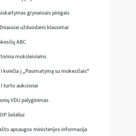
siskaitymas grynaisiais pinigais
žniausiai užduodami klausimai
kesčių ABC
ktorina moksleiviams
I kviečia į „Pasimatymą su mokesčiais“
I turto aukcionai
onių VDU palyginimas
OP šešėliui
ašto apsaugos ministerijos informacija