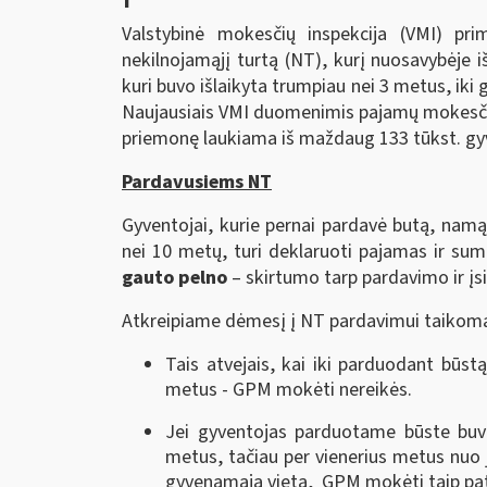
Valstybinė mokesčių inspekcija (VMI) pr
nekilnojamąjį turtą (NT), kurį nuosavybėje 
kuri buvo išlaikyta trumpiau nei 3 metus, iki
Naujausiais VMI duomenimis pajamų mokesčio 
priemonę laukiama iš maždaug 133 tūkst. gyve
Pardavusiems NT
Gyventojai, kurie pernai pardavė butą, namą
nei 10 metų, turi deklaruoti pajamas ir s
gauto pelno
– skirtumo tarp pardavimo ir įsi
Atkreipiame dėmesį į NT pardavimui taikoma
Tais atvejais, kai iki parduodant būs
metus - GPM mokėti nereikės.
Jei gyventojas parduotame būste buv
metus, tačiau per vienerius metus nuo 
gyvenamąją vietą, GPM mokėti taip pat