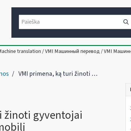
Machine translation / VMI Машинный перевод / VMI Машин
nos
VMI primena, ką turi žinoti gyventojai pardavus NT ar automobilį
i žinoti gyventojai
mobilį