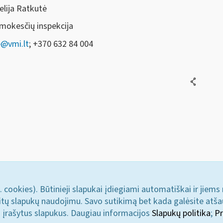
elija Ratkutė
 mokesčių inspekcija
e@vmi.lt
; +370 632 84 004
. cookies). Būtinieji slapukai įdiegiami automatiškai ir jiems
u kitų slapukų naudojimu. Savo sutikimą bet kada galėsite atš
i įrašytus slapukus. Daugiau informacijos
Slapukų politika
;
Pr