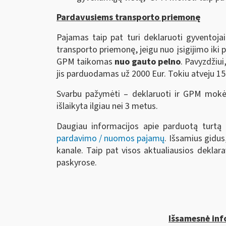
Pardavusiems transporto priemonę
Pajamas taip pat turi deklaruoti gyventojai
transporto priemonę, jeigu nuo įsigijimo iki
GPM taikomas
nuo gauto pelno
. Pavyzdžiui
jis parduodamas už 2000 Eur. Tokiu atveju 15 
Svarbu pažymėti – deklaruoti ir GPM mokėt
išlaikyta ilgiau nei 3 metus.
Daugiau informacijos apie parduotą turtą 
pardavimo / nuomos pajamų
. Išsamius gidus,
kanale. Taip pat visos aktualiausios dekla
paskyrose.
Išsamesnė info