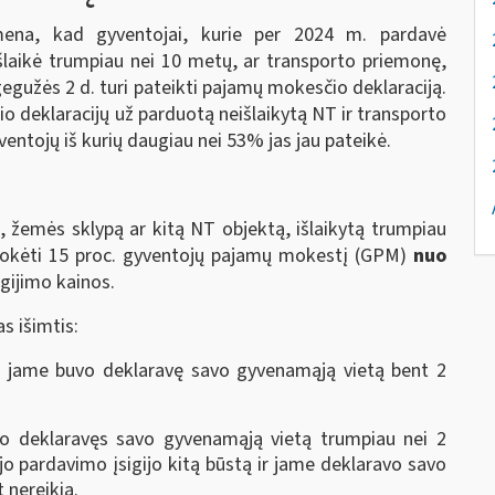
imena, kad gyventojai, kurie per 2024 m. pardavė
išlaikė trumpiau nei 10 metų, ar transporto priemonę,
 gegužės 2 d. turi pateikti pajamų mokesčio deklaraciją.
deklaracijų už parduotą neišlaikytą NT ir transporto
ntojų iš kurių daugiau nei 53% jas jau pateikė.
, žemės sklypą ar kitą NT objektą, išlaikytą trumpiau
umokėti 15 proc. gyventojų pajamų mokestį (GPM)
nuo
gijimo kainos.
s išimtis:
tą jame buvo deklaravę savo gyvenamąją vietą bent 2
o deklaravęs savo gyvenamąją vietą trumpiau nei 2
jo pardavimo įsigijo kitą būstą ir jame deklaravo savo
 nereikia.