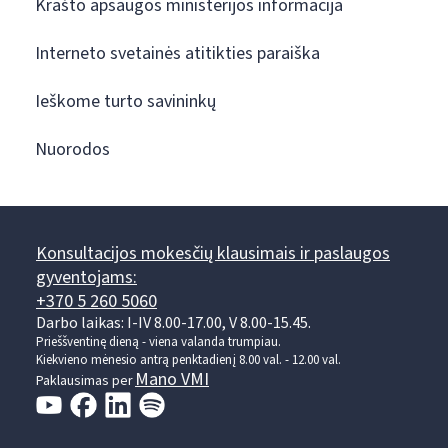
Krašto apsaugos ministerijos informacija
Interneto svetainės atitikties paraiška
Ieškome turto savininkų
Nuorodos
Konsultacijos mokesčių klausimais ir paslaugos
gyventojams:
+370 5 260 5060
Darbo laikas: I-IV 8.00-17.00, V 8.00-15.45.
Prieššventinę dieną - viena valanda trumpiau.
Kiekvieno mėnesio antrą penktadienį 8.00 val. - 12.00 val.
Mano VMI
Paklausimas per