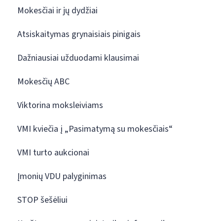
Mokesčiai ir jų dydžiai
Atsiskaitymas grynaisiais pinigais
Dažniausiai užduodami klausimai
Mokesčių ABC
Viktorina moksleiviams
VMI kviečia į „Pasimatymą su mokesčiais“
VMI turto aukcionai
Įmonių VDU palyginimas
STOP šešėliui