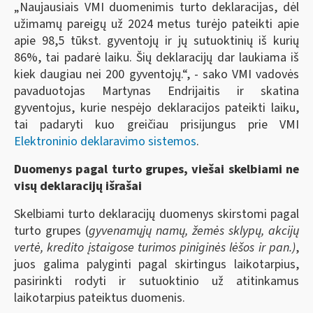
„Naujausiais VMI duomenimis turto deklaracijas, dėl
užimamų pareigų už 2024 metus turėjo pateikti apie
apie 98,5 tūkst. gyventojų ir jų sutuoktinių iš kurių
86%, tai padarė laiku. Šių deklaracijų dar laukiama iš
kiek daugiau nei 200 gyventojų.“, - sako VMI vadovės
pavaduotojas Martynas Endrijaitis ir skatina
gyventojus, kurie nespėjo deklaracijos pateikti laiku,
tai padaryti kuo greičiau prisijungus prie VMI
Elektroninio deklaravimo sistemos
.
Duomenys pagal turto grupes, viešai skelbiami ne
visų deklaracijų išrašai
Skelbiami turto deklaracijų duomenys skirstomi pagal
turto grupes (
gyvenamųjų namų, žemės sklypų, akcijų
vertė, kredito įstaigose turimos piniginės lėšos ir pan.)
,
juos galima palyginti pagal skirtingus laikotarpius,
pasirinkti rodyti ir sutuoktinio už atitinkamus
laikotarpius pateiktus duomenis.