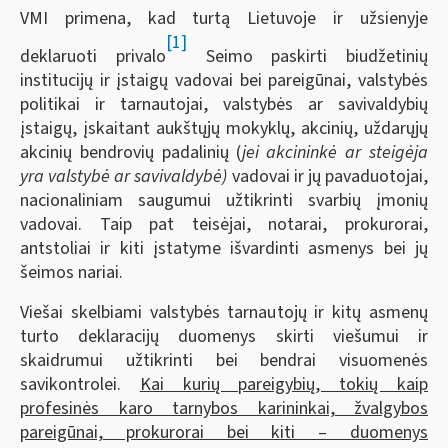
VMI primena, kad turtą Lietuvoje ir užsienyje
[1]
deklaruoti privalo
Seimo paskirti biudžetinių
institucijų ir įstaigų vadovai bei pareigūnai, valstybės
politikai ir tarnautojai, valstybės ar savivaldybių
įstaigų, įskaitant aukštųjų mokyklų, akcinių, uždarųjų
akcinių bendrovių padalinių (
jei akcininkė ar steigėja
yra valstybė ar savivaldybė)
vadovai ir jų pavaduotojai,
nacionaliniam saugumui užtikrinti svarbių įmonių
vadovai. Taip pat teisėjai, notarai, prokurorai,
antstoliai ir kiti įstatyme išvardinti asmenys bei jų
šeimos nariai.
Viešai skelbiami valstybės tarnautojų ir kitų asmenų
turto deklaracijų duomenys skirti viešumui ir
skaidrumui užtikrinti bei bendrai visuomenės
savikontrolei.
Kai kurių pareigybių, tokių kaip
profesinės karo tarnybos karininkai, žvalgybos
pareigūnai, prokurorai bei kiti – duomenys