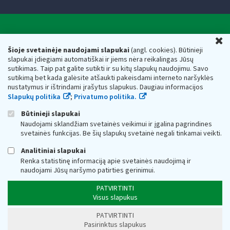
Valstybinė mokesčių inspekcija prie Lietuvos
U
Respublikos finansų ministerijos
Šioje svetainėje naudojami slapukai
(angl. cookies). Būtinieji
slapukai įdiegiami automatiškai ir jiems nėra reikalingas Jūsų
Biudžetinė įstaiga. Juridinio asmens kodas — 188659752,
sutikimas. Taip pat galite sutikti ir su kitų slapukų naudojimu. Savo
adresas: Vasario 16-osios g. 14, 01107 Vilnius, Lietuva, el.paštas:
sutikimą bet kada galėsite atšaukti pakeisdami interneto naršyklės
vmi@vmi.lt
, E. pristatymo dėžutės adresas 188659752
nustatymus ir ištrindami įrašytus slapukus. Daugiau informacijos
Duomenys apie Valstybinę mokesčių inspekciją prie Lietuvos
Slapukų politika
;
Privatumo politika.
Respublikos finansų ministerijos kaupiami ir saugomi Juridinių
asmenų registre
Būtinieji slapukai
Naudojami sklandžiam svetainės veikimui ir įgalina pagrindines
svetainės funkcijas. Be šių slapukų svetainė negali tinkamai veikti.
Analitiniai slapukai
Renka statistinę informaciją apie svetainės naudojimą ir
naudojami Jūsų naršymo patirties gerinimui.
PATVIRTINTI
Visus slapukus
PATVIRTINTI
Pasirinktus slapukus