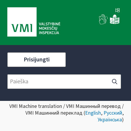
Prisijungti
VMI Machine translation / VMI Машинный перевод /
VMI Машинний переклад (
English
,
Русский
,
Українська
)