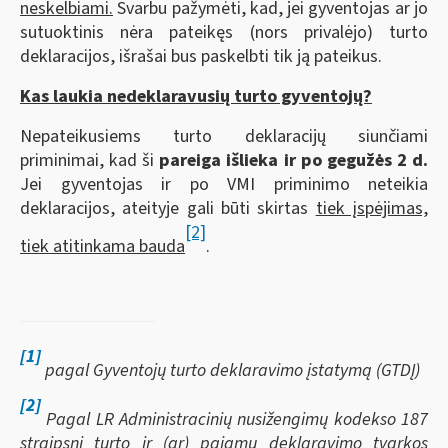
neskelbiami.
Svarbu pažymėti, kad, jei gyventojas ar jo
sutuoktinis nėra pateikęs (nors privalėjo) turto
deklaracijos, išrašai bus paskelbti tik ją pateikus.
Kas laukia nedeklaravusių turto gyventojų?
Nepateikusiems turto deklaracijų siunčiami
priminimai, kad ši
pareiga išlieka ir po gegužės 2 d.
Jei gyventojas ir po VMI priminimo neteikia
deklaracijos, ateityje gali būti skirtas
tiek įspėjimas,
[2]
tiek atitinkama bauda
.
[1]
pagal Gyventojų turto deklaravimo įstatymą (GTDĮ)
[2]
Pagal LR Administracinių nusižengimų kodekso 187
straipsnį turto ir (ar) pajamų deklaravimo tvarkos