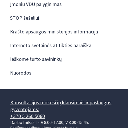
Įmonių VDU palyginimas
STOP šešėliui
Krašto apsaugos ministerijos informacija
Interneto svetainės atitikties paraiška
Ieškome turto savininkų
Nuorodos
Konsultacijos mokesčių klausimais ir paslaugos
gyventojams:
+370 5 260 5060
Darbo laikas: I-IV 8.00-17.00, V 8.00-15.45.