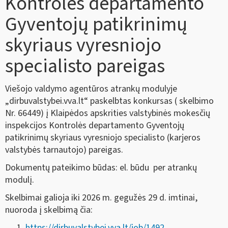
Kontrolės departamento
Gyventojų patikrinimų
skyriaus vyresniojo
specialisto pareigas
Viešojo valdymo agentūros atrankų modulyje
„dirbuvalstybei.vva.lt“ paskelbtas konkursas ( skelbimo
Nr. 66449) į Klaipėdos apskrities valstybinės mokesčių
inspekcijos Kontrolės departamento Gyventojų
patikrinimų skyriaus vyresniojo specialisto (karjeros
valstybės tarnautojo) pareigas.
Dokumentų pateikimo būdas: el. būdu per atrankų
modulį.
Skelbimai galioja iki 2026 m. gegužės 29 d. imtinai,
nuoroda į skelbimą čia:
https://dirbuvalstybei.vva.lt/job/1492
.