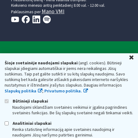
Prieššventinę dieną - viena valanda trumpiau.
Kiekvieno mėnesio antrą penktadienį 8.00 val. - 12.00 val.
Mano VMI
Paklausimas per
Valstybinė mokesčių inspekcija prie Lietuvos
U
Respublikos finansų ministerijos
Šioje svetainėje naudojami slapukai
(angl. cookies). Būtinieji
slapukai įdiegiami automatiškai ir jiems nėra reikalingas Jūsų
Biudžetinė įstaiga. Juridinio asmens kodas — 188659752,
sutikimas. Taip pat galite sutikti ir su kitų slapukų naudojimu. Savo
adresas: Vasario 16-osios g. 14, 01107 Vilnius, Lietuva, el.paštas:
sutikimą bet kada galėsite atšaukti pakeisdami interneto naršyklės
vmi@vmi.lt
, E. pristatymo dėžutės adresas 188659752
nustatymus ir ištrindami įrašytus slapukus. Daugiau informacijos
Duomenys apie Valstybinę mokesčių inspekciją prie Lietuvos
Slapukų politika
;
Privatumo politika.
Respublikos finansų ministerijos kaupiami ir saugomi Juridinių
asmenų registre
Būtinieji slapukai
Naudojami sklandžiam svetainės veikimui ir įgalina pagrindines
svetainės funkcijas. Be šių slapukų svetainė negali tinkamai veikti.
Analitiniai slapukai
Renka statistinę informaciją apie svetainės naudojimą ir
naudojami Jūsų naršymo patirties gerinimui.