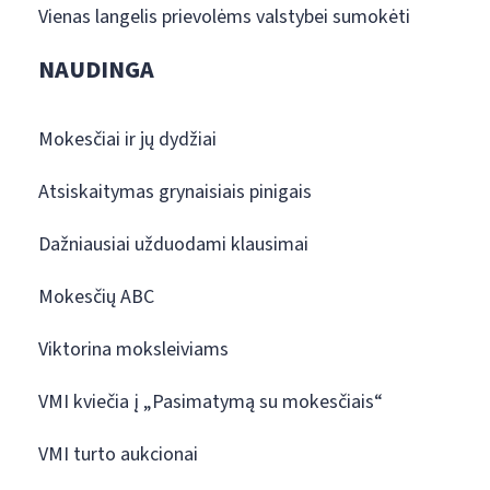
Vienas langelis prievolėms valstybei sumokėti
NAUDINGA
Mokesčiai ir jų dydžiai
Atsiskaitymas grynaisiais pinigais
Dažniausiai užduodami klausimai
Mokesčių ABC
Viktorina moksleiviams
VMI kviečia į „Pasimatymą su mokesčiais“
VMI turto aukcionai