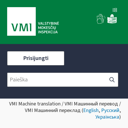
Prisijungti
VMI Machine translation / VMI Машинный перевод /
VMI Машинний переклад (
English
,
Русский
,
Українська
)