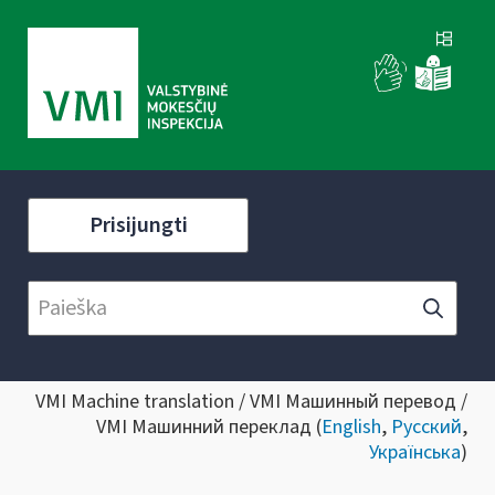
Prisijungti
VMI Machine translation / VMI Машинный перевод /
VMI Машинний переклад (
English
,
Русский
,
Українська
)