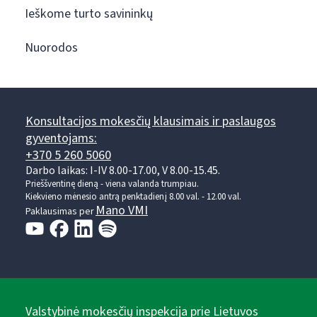
Ieškome turto savininkų
Nuorodos
Konsultacijos mokesčių klausimais ir paslaugos
gyventojams:
+370 5 260 5060
Darbo laikas: I-IV 8.00-17.00, V 8.00-15.45.
Prieššventinę dieną - viena valanda trumpiau.
Kiekvieno mėnesio antrą penktadienį 8.00 val. - 12.00 val.
Mano VMI
Paklausimas per
Valstybinė mokesčių inspekcija prie Lietuvos