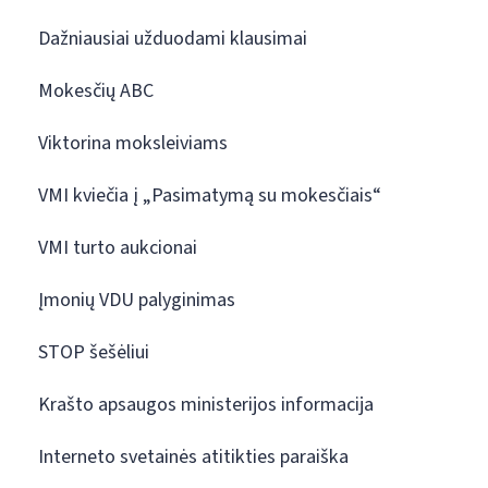
Dažniausiai užduodami klausimai
Mokesčių ABC
Viktorina moksleiviams
VMI kviečia į „Pasimatymą su mokesčiais“
VMI turto aukcionai
Įmonių VDU palyginimas
STOP šešėliui
Krašto apsaugos ministerijos informacija
Interneto svetainės atitikties paraiška