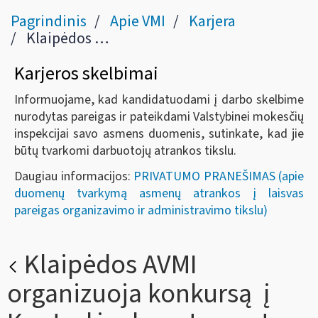
Pagrindinis
Apie VMI
Karjera
Klaipėdos AVMI organizuoja konkursą į Kontrolės departamento Juridinių asmenų patikrinimų skyriaus vyriausiojo specialisto pareigas
Karjeros skelbimai
Informuojame, kad kandidatuodami į darbo skelbime
nurodytas pareigas ir pateikdami Valstybinei mokesčių
inspekcijai savo asmens duomenis, sutinkate, kad jie
būtų tvarkomi darbuotojų atrankos tikslu.
Daugiau informacijos:
PRIVATUMO PRANEŠIMAS (apie
duomenų tvarkymą asmenų atrankos į laisvas
pareigas organizavimo ir administravimo tikslu)
Klaipėdos AVMI
organizuoja konkursą į