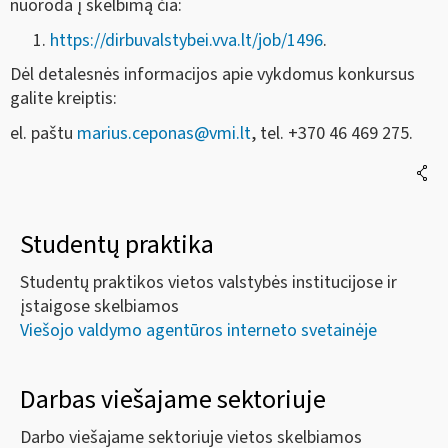
nuoroda į skelbimą čia:
https://dirbuvalstybei.vva.lt/job/1496
.
Dėl detalesnės informacijos apie vykdomus konkursus
galite kreiptis:
el. paštu
marius.ceponas@vmi.lt
, tel. +370 46 469 275.
Studentų praktika
Studentų praktikos vietos valstybės institucijose ir
įstaigose skelbiamos
Viešojo valdymo agentūros interneto svetainėje
Darbas viešajame sektoriuje
Darbo viešajame sektoriuje vietos skelbiamos