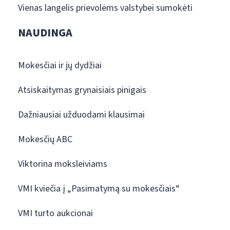
Vienas langelis prievolėms valstybei sumokėti
NAUDINGA
Mokesčiai ir jų dydžiai
Atsiskaitymas grynaisiais pinigais
Dažniausiai užduodami klausimai
Mokesčių ABC
Viktorina moksleiviams
VMI kviečia į „Pasimatymą su mokesčiais“
VMI turto aukcionai