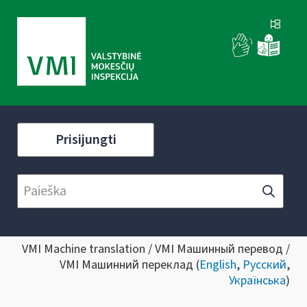
Prisijungti
VMI Machine translation / VMI Машинный перевод /
VMI Машинний переклад (
English
,
Русский
,
Українська
)