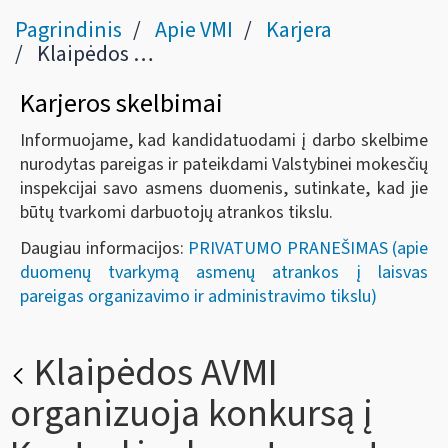
Pagrindinis
Apie VMI
Karjera
Klaipėdos AVMI organizuoja konkursą į Kontrolės departamento Gyventojų patikrinimų skyriaus vyresniojo specialisto pareigas
Karjeros skelbimai
Informuojame, kad kandidatuodami į darbo skelbime
nurodytas pareigas ir pateikdami Valstybinei mokesčių
inspekcijai savo asmens duomenis, sutinkate, kad jie
būtų tvarkomi darbuotojų atrankos tikslu.
Daugiau informacijos:
PRIVATUMO PRANEŠIMAS (apie
duomenų tvarkymą asmenų atrankos į laisvas
pareigas organizavimo ir administravimo tikslu)
Klaipėdos AVMI
organizuoja konkursą į