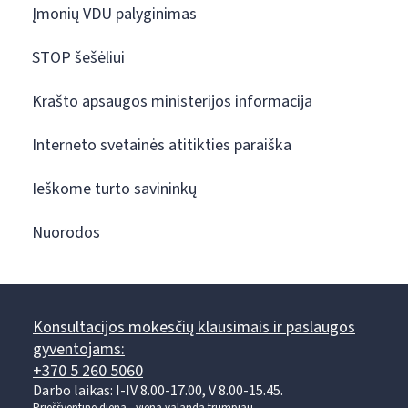
Įmonių VDU palyginimas
STOP šešėliui
Krašto apsaugos ministerijos informacija
Interneto svetainės atitikties paraiška
Ieškome turto savininkų
Nuorodos
Konsultacijos mokesčių klausimais ir paslaugos
gyventojams:
+370 5 260 5060
Darbo laikas: I-IV 8.00-17.00, V 8.00-15.45.