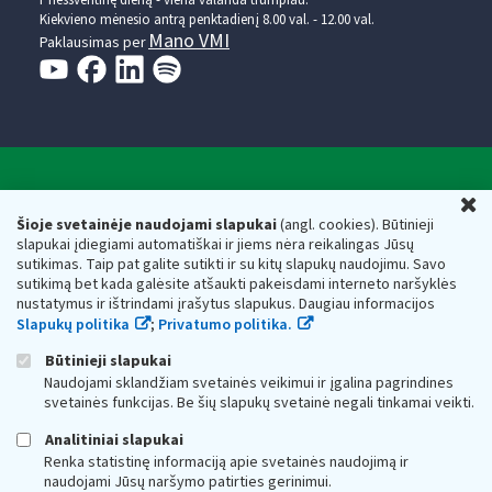
Prieššventinę dieną - viena valanda trumpiau.
Kiekvieno mėnesio antrą penktadienį 8.00 val. - 12.00 val.
Mano VMI
Paklausimas per
Valstybinė mokesčių inspekcija prie Lietuvos
U
Respublikos finansų ministerijos
Šioje svetainėje naudojami slapukai
(angl. cookies). Būtinieji
slapukai įdiegiami automatiškai ir jiems nėra reikalingas Jūsų
Biudžetinė įstaiga. Juridinio asmens kodas — 188659752,
sutikimas. Taip pat galite sutikti ir su kitų slapukų naudojimu. Savo
adresas: Vasario 16-osios g. 14, 01107 Vilnius, Lietuva, el.paštas:
sutikimą bet kada galėsite atšaukti pakeisdami interneto naršyklės
vmi@vmi.lt
, E. pristatymo dėžutės adresas 188659752
nustatymus ir ištrindami įrašytus slapukus. Daugiau informacijos
Duomenys apie Valstybinę mokesčių inspekciją prie Lietuvos
Slapukų politika
;
Privatumo politika.
Respublikos finansų ministerijos kaupiami ir saugomi Juridinių
asmenų registre
Būtinieji slapukai
Naudojami sklandžiam svetainės veikimui ir įgalina pagrindines
svetainės funkcijas. Be šių slapukų svetainė negali tinkamai veikti.
Analitiniai slapukai
Renka statistinę informaciją apie svetainės naudojimą ir
naudojami Jūsų naršymo patirties gerinimui.