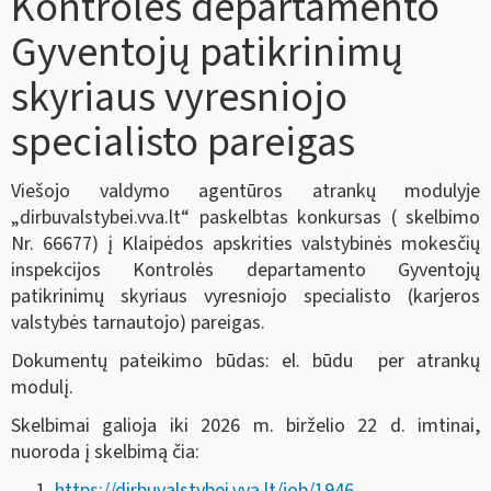
Kontrolės departamento
Gyventojų patikrinimų
skyriaus vyresniojo
specialisto pareigas
Viešojo valdymo agentūros atrankų modulyje
„dirbuvalstybei.vva.lt“ paskelbtas konkursas ( skelbimo
Nr. 66677) į Klaipėdos apskrities valstybinės mokesčių
inspekcijos Kontrolės departamento Gyventojų
patikrinimų skyriaus vyresniojo specialisto (karjeros
valstybės tarnautojo) pareigas.
Dokumentų pateikimo būdas: el. būdu per atrankų
modulį.
Skelbimai galioja iki 2026 m. birželio 22 d. imtinai,
nuoroda į skelbimą čia:
https://dirbuvalstybei.vva.lt/job/1946
.