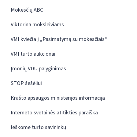
Mokesčių ABC
Viktorina moksleiviams
VMI kviečia į „Pasimatymą su mokesčiais“
VMI turto aukcionai
Įmonių VDU palyginimas
STOP šešėliui
Krašto apsaugos ministerijos informacija
Interneto svetainės atitikties paraiška
Ieškome turto savininkų