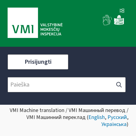
Prisijungti
VMI Machine translation / VMI Машинный перевод /
VMI Машинний переклад (
English
,
Русский
,
Українська
)