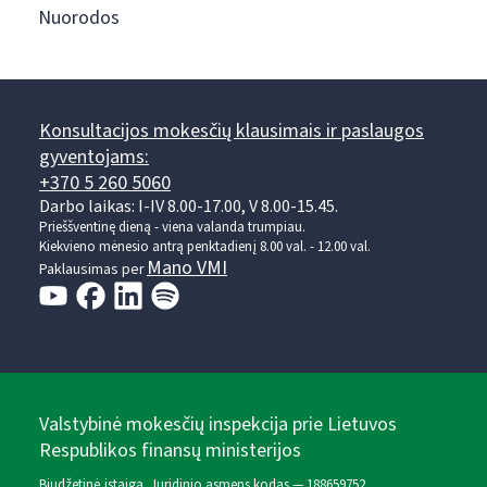
Nuorodos
Konsultacijos mokesčių klausimais ir paslaugos
gyventojams:
+370 5 260 5060
Darbo laikas: I-IV 8.00-17.00, V 8.00-15.45.
Prieššventinę dieną - viena valanda trumpiau.
Kiekvieno mėnesio antrą penktadienį 8.00 val. - 12.00 val.
Mano VMI
Paklausimas per
Valstybinė mokesčių inspekcija prie Lietuvos
Respublikos finansų ministerijos
Biudžetinė įstaiga. Juridinio asmens kodas — 188659752,