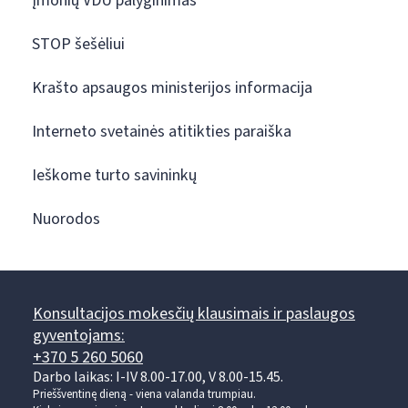
Įmonių VDU palyginimas
STOP šešėliui
Krašto apsaugos ministerijos informacija
Interneto svetainės atitikties paraiška
Ieškome turto savininkų
Nuorodos
Konsultacijos mokesčių klausimais ir paslaugos
gyventojams:
+370 5 260 5060
Darbo laikas: I-IV 8.00-17.00, V 8.00-15.45.
Prieššventinę dieną - viena valanda trumpiau.