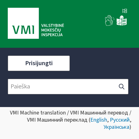
Prisijungti
VMI Machine translation / VMI Машинный перевод /
VMI Машинний переклад (
English
,
Русский
,
Українська
)