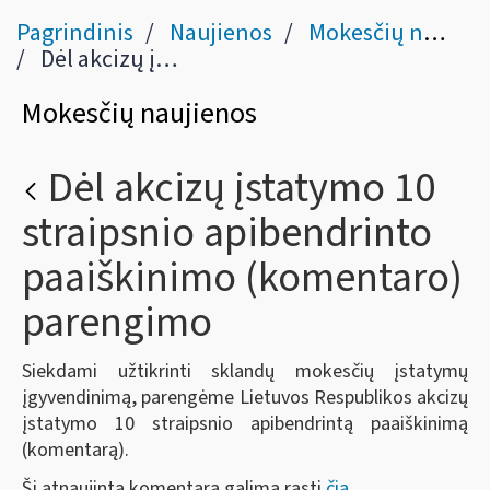
Pagrindinis
Naujienos
Mokesčių naujienos
Dėl akcizų įstatymo 10 straipsnio apibendrinto paaiškinimo (komentaro) parengimo
Mokesčių naujienos
Dėl akcizų įstatymo 10
straipsnio apibendrinto
paaiškinimo (komentaro)
parengimo
Siekdami užtikrinti sklandų mokesčių įstatymų
įgyvendinimą, parengėme Lietuvos Respublikos akcizų
įstatymo 10 straipsnio apibendrintą paaiškinimą
(komentarą).
Šį atnaujintą komentarą galima rasti
čia
.