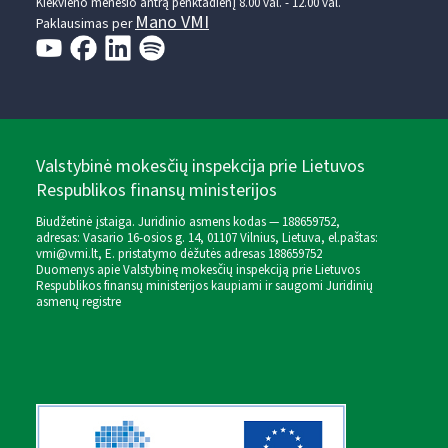
Kiekvieno mėnesio antrą penktadienį 8.00 val. - 12.00 val.
Mano VMI
Paklausimas per
Valstybinė mokesčių inspekcija prie Lietuvos
Respublikos finansų ministerijos
Biudžetinė įstaiga. Juridinio asmens kodas — 188659752,
adresas: Vasario 16-osios g. 14, 01107 Vilnius, Lietuva, el.paštas:
vmi@vmi.lt
, E. pristatymo dėžutės adresas 188659752
Duomenys apie Valstybinę mokesčių inspekciją prie Lietuvos
Respublikos finansų ministerijos kaupiami ir saugomi Juridinių
asmenų registre