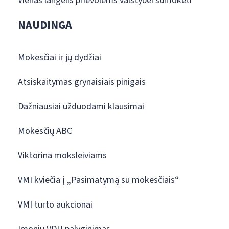
Vienas langelis prievolėms valstybei sumokėti
NAUDINGA
Mokesčiai ir jų dydžiai
Atsiskaitymas grynaisiais pinigais
Dažniausiai užduodami klausimai
Mokesčių ABC
Viktorina moksleiviams
VMI kviečia į „Pasimatymą su mokesčiais“
VMI turto aukcionai