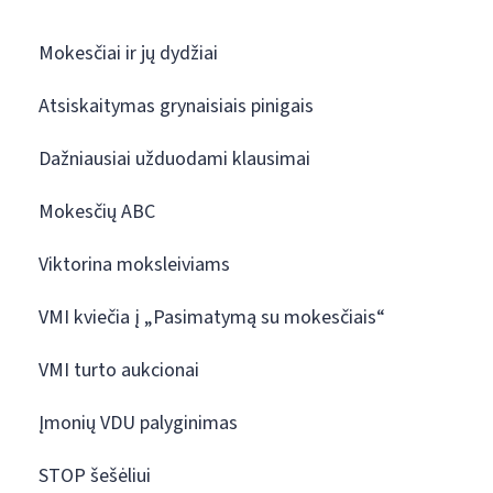
Mokesčiai ir jų dydžiai
Atsiskaitymas grynaisiais pinigais
Dažniausiai užduodami klausimai
Mokesčių ABC
Viktorina moksleiviams
VMI kviečia į „Pasimatymą su mokesčiais“
VMI turto aukcionai
Įmonių VDU palyginimas
STOP šešėliui