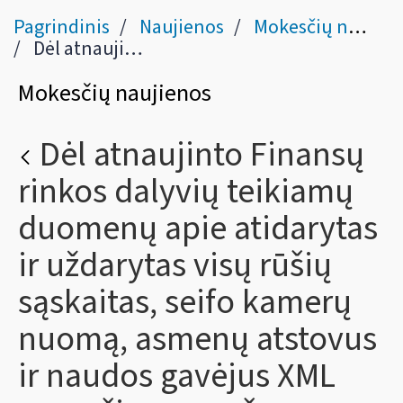
Pagrindinis
Naujienos
Mokesčių naujienos
Dėl atnaujinto Finansų rinkos dalyvių teikiamų duomenų apie atidarytas ir uždarytas visų rūšių sąskaitas, seifo kamerų nuomą, asmenų atstovus ir naudos gavėjus XML pranešimo aprašymo.
Mokesčių naujienos
Dėl atnaujinto Finansų
rinkos dalyvių teikiamų
duomenų apie atidarytas
ir uždarytas visų rūšių
sąskaitas, seifo kamerų
nuomą, asmenų atstovus
ir naudos gavėjus XML