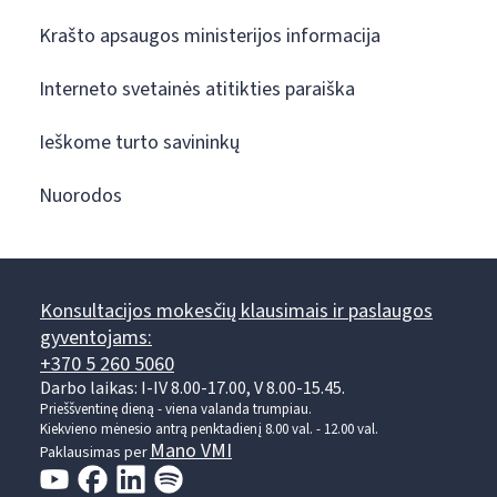
Krašto apsaugos ministerijos informacija
Interneto svetainės atitikties paraiška
Ieškome turto savininkų
Nuorodos
Konsultacijos mokesčių klausimais ir paslaugos
gyventojams:
+370 5 260 5060
Darbo laikas: I-IV 8.00-17.00, V 8.00-15.45.
Prieššventinę dieną - viena valanda trumpiau.
Kiekvieno mėnesio antrą penktadienį 8.00 val. - 12.00 val.
Mano VMI
Paklausimas per