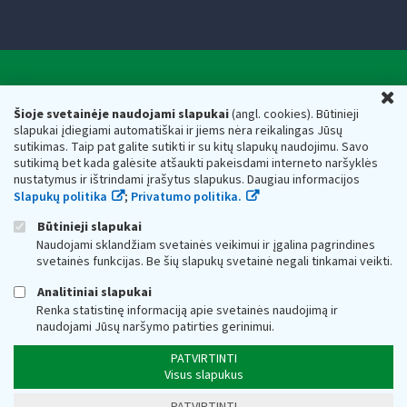
Valstybinė mokesčių inspekcija prie Lietuvos
U
Respublikos finansų ministerijos
Šioje svetainėje naudojami slapukai
(angl. cookies). Būtinieji
slapukai įdiegiami automatiškai ir jiems nėra reikalingas Jūsų
Biudžetinė įstaiga. Juridinio asmens kodas — 188659752,
sutikimas. Taip pat galite sutikti ir su kitų slapukų naudojimu. Savo
adresas: Vasario 16-osios g. 14, 01107 Vilnius, Lietuva, el.paštas:
sutikimą bet kada galėsite atšaukti pakeisdami interneto naršyklės
vmi@vmi.lt
, E. pristatymo dėžutės adresas 188659752
nustatymus ir ištrindami įrašytus slapukus. Daugiau informacijos
Duomenys apie Valstybinę mokesčių inspekciją prie Lietuvos
Slapukų politika
;
Privatumo politika.
Respublikos finansų ministerijos kaupiami ir saugomi Juridinių
asmenų registre
Būtinieji slapukai
Naudojami sklandžiam svetainės veikimui ir įgalina pagrindines
svetainės funkcijas. Be šių slapukų svetainė negali tinkamai veikti.
Analitiniai slapukai
Renka statistinę informaciją apie svetainės naudojimą ir
naudojami Jūsų naršymo patirties gerinimui.
PATVIRTINTI
Visus slapukus