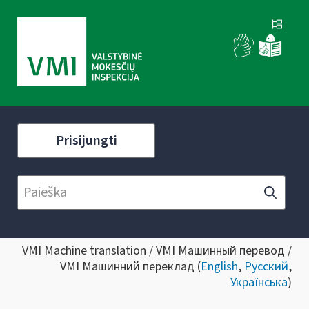
Prisijungti
VMI Machine translation / VMI Машинный перевод /
VMI Машинний переклад (
English
,
Русский
,
Українська
)