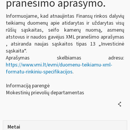
pranešimo aprašymo.
Informuojame, kad atnaujintas Finansų rinkos dalyvių
teikiamų duomenų apie atidarytas ir uždarytas visų
rūšių sąskaitas, seifo kamerų nuomą, asmenų
atstovus ir naudos gavėjus XML pranešimo aprašymas
, atsiranda naujas sąskaitos tipas 13 „Investicinė
sąskaita“.
Aprašymas skelbiamas adresu:
https://www.vmi.lt/evmi/duomenu-teikiamu-xml-
formatu-rinkiniu-specifikacijos
.
Informaciją parengė
Mokestinių prievolių departamentas
Metai