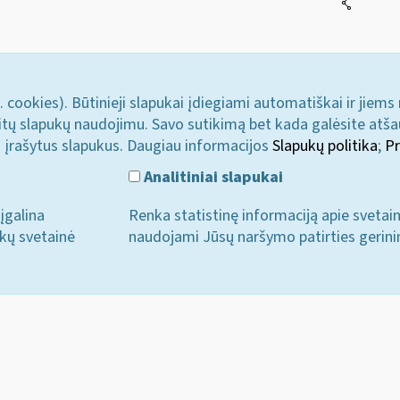
. cookies). Būtinieji slapukai įdiegiami automatiškai ir jiems
u kitų slapukų naudojimu. Savo sutikimą bet kada galėsite atš
i įrašytus slapukus. Daugiau informacijos
Slapukų politika
;
Pr
Analitiniai slapukai
įgalina
Renka statistinę informaciją apie svetai
ukų svetainė
naudojami Jūsų naršymo patirties gerini