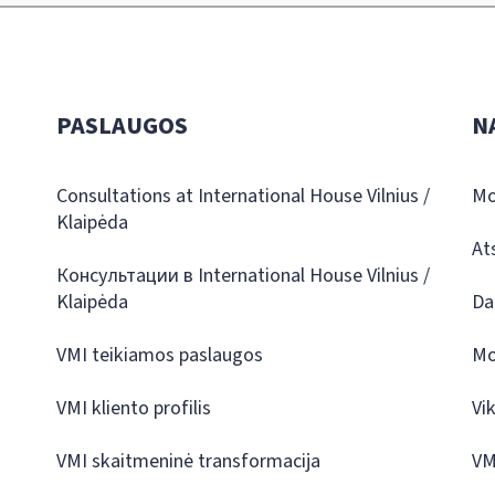
PASLAUGOS
N
Consultations at International House Vilnius /
Mo
Klaipėda
At
Консультации в International House Vilnius /
Klaipėda
Da
VMI teikiamos paslaugos
Mo
VMI kliento profilis
Vi
VMI skaitmeninė transformacija
VM