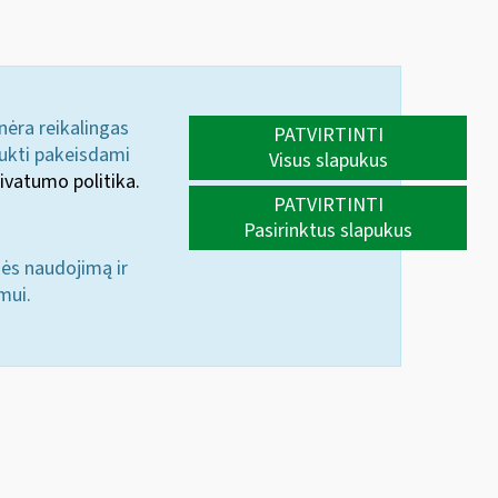
 nėra reikalingas
PATVIRTINTI
aukti pakeisdami
Visus slapukus
ivatumo politika.
PATVIRTINTI
Pasirinktus slapukus
nės naudojimą ir
mui.