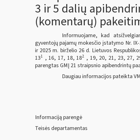
3 ir 5 dalių apibendr
(komentarų) pakeiti
Informuojame, kad atsižvelgia
gyventojų pajamų mokesčio įstatymo Nr. IX-1
ir 2025 m. birželio 26 d. Lietuvos Respubli
1
2
13
, 16, 17, 18, 18
, 19, 20, 21, 23, 27, 2
parengtas GMĮ 21 straipsnio apibendrintų pa
Daugiau informacijos pateikta VM
Informaciją parengė
Teisės departamentas