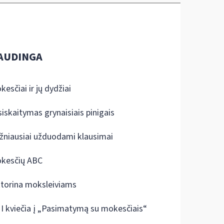
AUDINGA
kesčiai ir jų dydžiai
siskaitymas grynaisiais pinigais
žniausiai užduodami klausimai
kesčių ABC
ktorina moksleiviams
I kviečia į „Pasimatymą su mokesčiais“