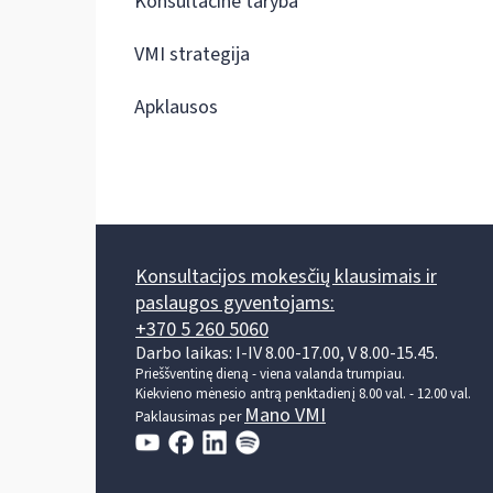
Konsultacinė taryba
VMI strategija
Apklausos
Konsultacijos mokesčių klausimais ir
paslaugos gyventojams:
+370 5 260 5060
Darbo laikas: I-IV 8.00-17.00, V 8.00-15.45.
Prieššventinę dieną - viena valanda trumpiau.
Kiekvieno mėnesio antrą penktadienį 8.00 val. - 12.00 val.
Mano VMI
Paklausimas per