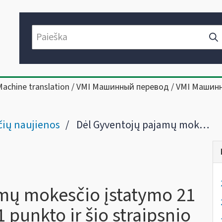
Machine translation / VMI Машинный перевод / VMI Машин
ių naujienos
Dėl Gyventojų pajamų mokesčio įstatymo 21 straipsnio 1 dalies 2-1 punkto ir šio straipsnio 3 ir 5 dalių apibendrintų paaiškinimų (komentarų) pakeitimo
mų mokesčio įstatymo 21
1 punkto ir šio straipsnio