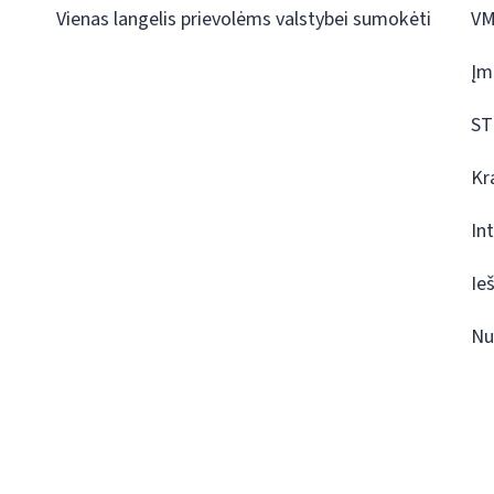
Vienas langelis prievolėms valstybei sumokėti
VM
Įm
ST
Kr
In
Ie
Nu