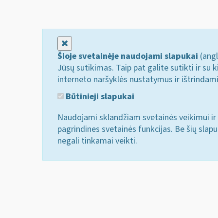
Uždaryti
Šioje svetainėje naudojami slapukai
(angl
Jūsų sutikimas. Taip pat galite sutikti ir s
interneto naršyklės nustatymus ir ištrindam
Būtinieji slapukai
Naudojami sklandžiam svetainės veikimui ir 
pagrindines svetainės funkcijas. Be šių slap
negali tinkamai veikti.