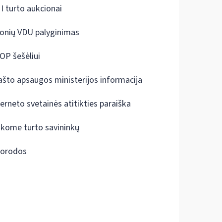
I turto aukcionai
onių VDU palyginimas
OP šešėliui
ašto apsaugos ministerijos informacija
terneto svetainės atitikties paraiška
škome turto savininkų
orodos