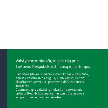
Valstybinė mokesčių inspekcija prie
Lietuvos Respublikos finansų ministerijos
Biudžetinė įstaiga. Juridinio asmens kodas — 188659752,
adresas: Vasario 16-osios g. 14, 01107 Vilnius, Lietuva,
el.paštas:
vmi@vmi.lt
, E. pristatymo dėžutės adresas
188659752
Duomenys apie Valstybinę mokesčių inspekciją prie
Lietuvos Respublikos finansų ministerijos kaupiami ir
saugomi Juridinių asmenų registre