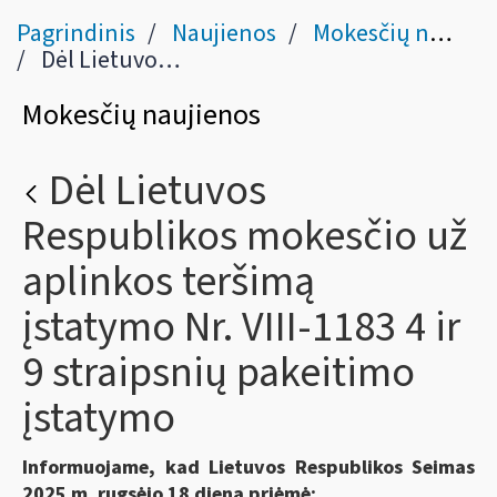
Pagrindinis
Naujienos
Mokesčių naujienos
Dėl Lietuvos Respublikos mokesčio už aplinkos teršimą įstatymo Nr. VIII-1183 4 ir 9 straipsnių pakeitimo įstatymo
Mokesčių naujienos
Dėl Lietuvos
Respublikos mokesčio už
aplinkos teršimą
įstatymo Nr. VIII-1183 4 ir
9 straipsnių pakeitimo
įstatymo
Informuojame, kad Lietuvos Respublikos Seimas
2025 m. rugsėjo 18 dieną priėmė: