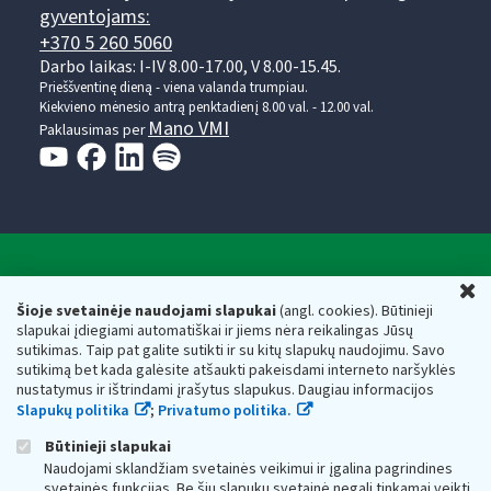
gyventojams:
+370 5 260 5060
Darbo laikas: I-IV 8.00-17.00, V 8.00-15.45.
Prieššventinę dieną - viena valanda trumpiau.
Kiekvieno mėnesio antrą penktadienį 8.00 val. - 12.00 val.
Mano VMI
Paklausimas per
Valstybinė mokesčių inspekcija prie Lietuvos
U
Respublikos finansų ministerijos
Šioje svetainėje naudojami slapukai
(angl. cookies). Būtinieji
slapukai įdiegiami automatiškai ir jiems nėra reikalingas Jūsų
Biudžetinė įstaiga. Juridinio asmens kodas — 188659752,
sutikimas. Taip pat galite sutikti ir su kitų slapukų naudojimu. Savo
adresas: Vasario 16-osios g. 14, 01107 Vilnius, Lietuva, el.paštas:
sutikimą bet kada galėsite atšaukti pakeisdami interneto naršyklės
vmi@vmi.lt
, E. pristatymo dėžutės adresas 188659752
nustatymus ir ištrindami įrašytus slapukus. Daugiau informacijos
Duomenys apie Valstybinę mokesčių inspekciją prie Lietuvos
Slapukų politika
;
Privatumo politika.
Respublikos finansų ministerijos kaupiami ir saugomi Juridinių
asmenų registre
Būtinieji slapukai
Naudojami sklandžiam svetainės veikimui ir įgalina pagrindines
svetainės funkcijas. Be šių slapukų svetainė negali tinkamai veikti.