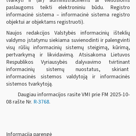
tvarkyti ir (ar) administracinėms ar viešosioms
paslaugoms teikti elektroniniu būdu. Registro
informacinė sistema – informacinė sistema registro
objektui ar objektams registruoti).
Naujos redakcijos Valstybės informacinių išteklių
valdymo įstatymu siekiama suvienodinti ir palengvinti
visų rūšių informacinių sistemų steigimą, kūrimą,
pertvarkymą ir likvidavimą. Atsisakoma Lietuvos
Respublikos Vyriausybės dalyvavimo tvirtinant
informacinių sistemų nuostatus, skiriant
informacinės sistemos valdytoją ir informacinės
sistemos tvarkytoją.
Daugiau informacijos rasite VMI prie FM 2025-10-
08 rašte Nr.
R-3768
.
Informaciją parengė