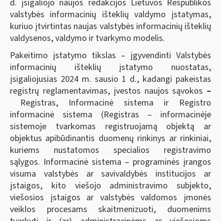
d. įsigaliojo naujos redakcijos Lietuvos Respublikos
valstybės informacinių išteklių valdymo įstatymas,
kuriuo įtvirtintas naujas valstybės informacinių išteklių
valdysenos, valdymo ir tvarkymo modelis.
Pakeitimo įstatymo tikslas – įgyvendinti Valstybės
informacinių išteklių įstatymo nuostatas,
įsigaliojusias 2024 m. sausio 1 d., kadangi pakeistas
registrų reglamentavimas, įvestos naujos sąvokos
–
Registras, Informacinė sistema ir Registro
informacinė sistema (Registras – informacinėje
sistemoje tvarkomas registruojamą objektą ar
objektus apibūdinantis duomenų rinkinys ar rinkiniai,
kuriems nustatomos specialios registravimo
sąlygos. Informacinė sistema – programinės įrangos
visuma valstybės ar savivaldybės institucijos ar
įstaigos, kito viešojo administravimo subjekto,
viešosios įstaigos ar valstybės valdomos įmonės
veiklos procesams skaitmenizuoti, duomenims