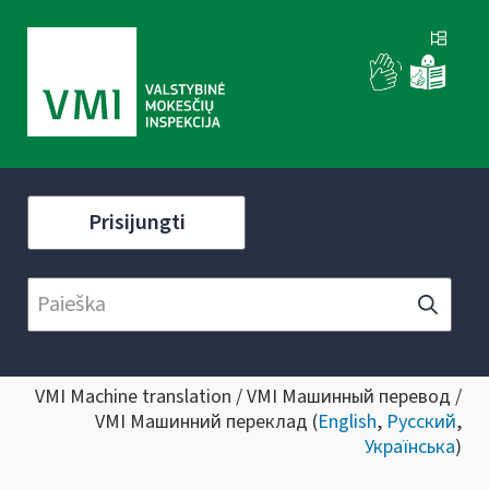
Prisijungti
VMI Machine translation / VMI Машинный перевод /
VMI Машинний переклад (
English
,
Русский
,
Українська
)