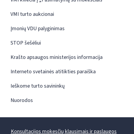
VMI turto aukcionai
Įmonių VDU palyginimas
STOP šešėliui
Krašto apsaugos ministerijos informacija
Interneto svetainės atitikties paraiška
Ieškome turto savininkų
Nuorodos
Konsultacijos mokesčių klausimais ir paslaugos