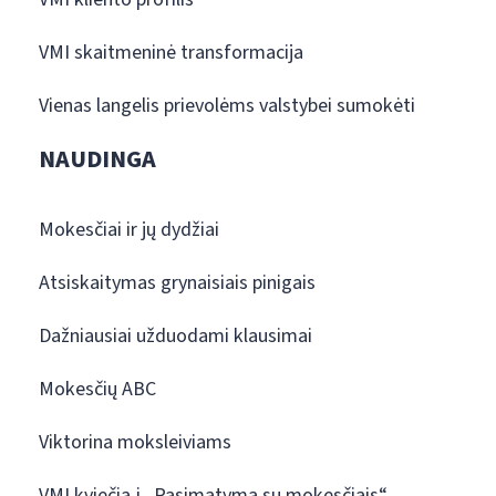
VMI skaitmeninė transformacija
Vienas langelis prievolėms valstybei sumokėti
NAUDINGA
Mokesčiai ir jų dydžiai
Atsiskaitymas grynaisiais pinigais
Dažniausiai užduodami klausimai
Mokesčių ABC
Viktorina moksleiviams
VMI kviečia į „Pasimatymą su mokesčiais“