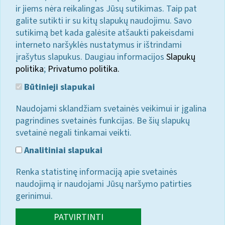
ir jiems nėra reikalingas Jūsų sutikimas. Taip pat
galite sutikti ir su kitų slapukų naudojimu. Savo
sutikimą bet kada galėsite atšaukti pakeisdami
interneto naršyklės nustatymus ir ištrindami
įrašytus slapukus. Daugiau informacijos
Slapukų
politika
;
Privatumo politika.
Būtinieji slapukai
Naudojami sklandžiam svetainės veikimui ir įgalina
pagrindines svetainės funkcijas. Be šių slapukų
svetainė negali tinkamai veikti.
Analitiniai slapukai
Renka statistinę informaciją apie svetainės
naudojimą ir naudojami Jūsų naršymo patirties
gerinimui.
PATVIRTINTI