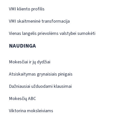
VMI kliento profilis
VMI skaitmeninė transformacija
Vienas langelis prievolėms valstybei sumokėti
NAUDINGA
Mokesčiai ir jų dydžiai
Atsiskaitymas grynaisiais pinigais
Dažniausiai užduodami klausimai
Mokesčių ABC
Viktorina moksleiviams