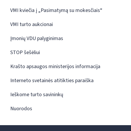
VMI kviečia į „Pasimatymą su mokesčiais“
VMI turto aukcionai
Įmonių VDU palyginimas
STOP šešėliui
Krašto apsaugos ministerijos informacija
Interneto svetainės atitikties paraiška
Ieškome turto savininkų
Nuorodos