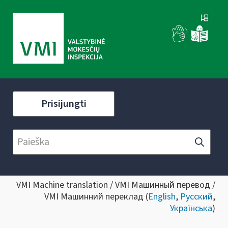
Prisijungti
VMI Machine translation / VMI Машинный перевод /
VMI Машинний переклад (
English
,
Русский
,
Українська
)