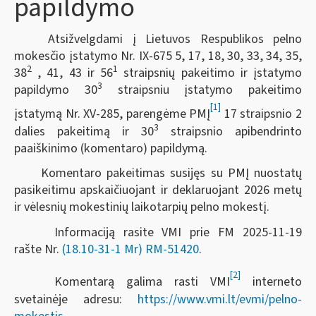
papildymo
Atsižvelgdami į Lietuvos Respublikos pelno
mokesčio įstatymo Nr. IX-675 5, 17, 18, 30, 33, 34, 35,
2
1
38
, 41, 43 ir 56
straipsnių pakeitimo ir įstatymo
3
papildymo 30
straipsniu įstatymo pakeitimo
[1]
įstatymą Nr. XV-285, parengėme PMĮ
17 straipsnio 2
3
dalies pakeitimą ir 30
straipsnio apibendrinto
paaiškinimo (komentaro) papildymą.
Komentaro pakeitimas susijęs su PMĮ nuostatų
pasikeitimu apskaičiuojant ir deklaruojant 2026 metų
ir vėlesnių mokestinių laikotarpių pelno mokestį.
Informaciją rasite VMI prie FM 2025-11-19
rašte Nr.
(18.10-31-1 Mr) RM-51420
.
[2]
Komentarą galima rasti VMI
interneto
svetainėje adresu:
https://www.vmi.lt/evmi/pelno-