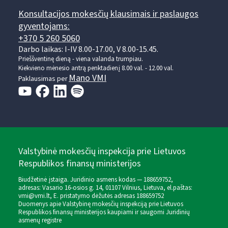
Konsultacijos mokesčių klausimais ir paslaugos
gyventojams:
+370 5 260 5060
Darbo laikas: I-IV 8.00-17.00, V 8.00-15.45.
Prieššventinę dieną - viena valanda trumpiau.
Kiekvieno mėnesio antrą penktadienį 8.00 val. - 12.00 val.
Mano VMI
Paklausimas per
Valstybinė mokesčių inspekcija prie Lietuvos
Respublikos finansų ministerijos
Biudžetinė įstaiga. Juridinio asmens kodas — 188659752,
adresas: Vasario 16-osios g. 14, 01107 Vilnius, Lietuva, el.paštas:
vmi@vmi.lt
, E. pristatymo dėžutės adresas 188659752
Duomenys apie Valstybinę mokesčių inspekciją prie Lietuvos
Respublikos finansų ministerijos kaupiami ir saugomi Juridinių
asmenų registre