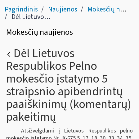
Pagrindinis
Naujienos
Mokesčių naujienos
Dėl Lietuvos Respublikos Pelno mokesčio įstatymo 5 straipsnio apibendrintų paaiškinimų (komentarų) pakeitimų
Mokesčių naujienos
Dėl Lietuvos
Respublikos Pelno
mokesčio įstatymo 5
straipsnio apibendrintų
paaiškinimų (komentarų)
pakeitimų
Atsižvelgdami į Lietuvos Respublikos pelno
mokesčio įstatymo Nr. IX-675 5, 17, 18, 30, 33, 34, 35,