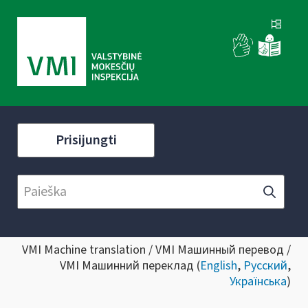
Prisijungti
VMI Machine translation / VMI Машинный перевод /
VMI Машинний переклад (
English
,
Русский
,
Українська
)