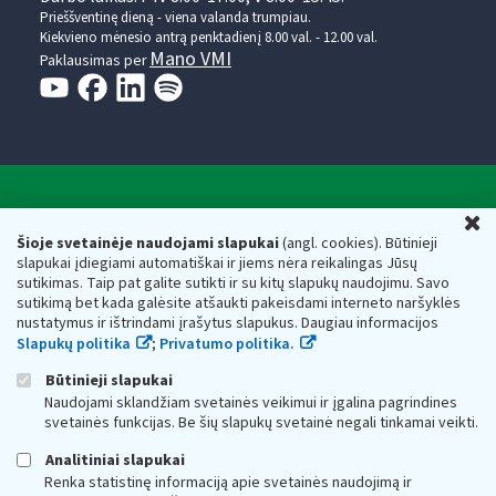
Prieššventinę dieną - viena valanda trumpiau.
Kiekvieno mėnesio antrą penktadienį 8.00 val. - 12.00 val.
Mano VMI
Paklausimas per
Valstybinė mokesčių inspekcija prie Lietuvos
U
Respublikos finansų ministerijos
Šioje svetainėje naudojami slapukai
(angl. cookies). Būtinieji
slapukai įdiegiami automatiškai ir jiems nėra reikalingas Jūsų
Biudžetinė įstaiga. Juridinio asmens kodas — 188659752,
sutikimas. Taip pat galite sutikti ir su kitų slapukų naudojimu. Savo
adresas: Vasario 16-osios g. 14, 01107 Vilnius, Lietuva, el.paštas:
sutikimą bet kada galėsite atšaukti pakeisdami interneto naršyklės
vmi@vmi.lt
, E. pristatymo dėžutės adresas 188659752
nustatymus ir ištrindami įrašytus slapukus. Daugiau informacijos
Duomenys apie Valstybinę mokesčių inspekciją prie Lietuvos
Slapukų politika
;
Privatumo politika.
Respublikos finansų ministerijos kaupiami ir saugomi Juridinių
asmenų registre
Būtinieji slapukai
Naudojami sklandžiam svetainės veikimui ir įgalina pagrindines
svetainės funkcijas. Be šių slapukų svetainė negali tinkamai veikti.
Analitiniai slapukai
Renka statistinę informaciją apie svetainės naudojimą ir