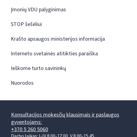
Įmonių VDU palyginimas
STOP šešėliui
Krašto apsaugos ministerijos informacija
Interneto svetainės atitikties paraiška
Ieškome turto savininkų
Nuorodos
Konsultacijos mokesčių klausimais ir paslaugos
gyventojams:
+370 5 260 5060
Darbo laikas: I-IV 8.00-17.00, V 8.00-15.45.