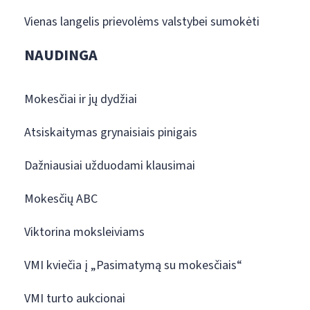
Vienas langelis prievolėms valstybei sumokėti
NAUDINGA
Mokesčiai ir jų dydžiai
Atsiskaitymas grynaisiais pinigais
Dažniausiai užduodami klausimai
Mokesčių ABC
Viktorina moksleiviams
VMI kviečia į „Pasimatymą su mokesčiais“
VMI turto aukcionai