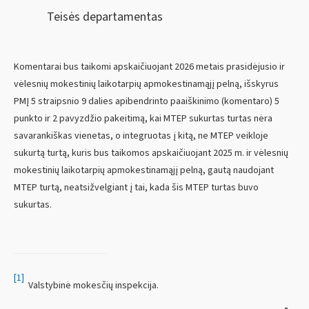
Teisės departamentas
Komentarai bus taikomi apskaičiuojant 2026 metais prasidėjusio ir
vėlesnių mokestinių laikotarpių apmokestinamąjį pelną, išskyrus
PMĮ 5 straipsnio 9 dalies apibendrinto paaiškinimo (komentaro) 5
punkto ir 2 pavyzdžio pakeitimą, kai MTEP sukurtas turtas nėra
savarankiškas vienetas, o integruotas į kitą, ne MTEP veikloje
sukurtą turtą, kuris bus taikomos apskaičiuojant 2025 m. ir vėlesnių
mokestinių laikotarpių apmokestinamąjį pelną, gautą naudojant
MTEP turtą, neatsižvelgiant į tai, kada šis MTEP turtas buvo
sukurtas.
[1]
Valstybinė mokesčių inspekcija.