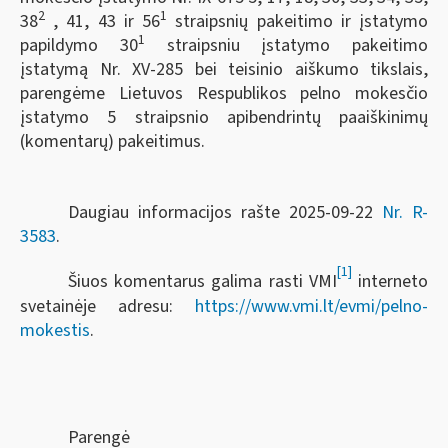
2
1
38
, 41, 43 ir 56
straipsnių pakeitimo ir įstatymo
1
papildymo 30
straipsniu įstatymo pakeitimo
įstatymą Nr. XV-285 bei teisinio aiškumo tikslais,
parengėme Lietuvos Respublikos pelno mokesčio
įstatymo 5 straipsnio apibendrintų paaiškinimų
(komentarų) pakeitimus.
Daugiau informacijos rašte 2025-09-22
Nr. R-
3583
.
[1]
Šiuos komentarus galima rasti VMI
interneto
svetainėje adresu:
https://www.vmi.lt/evmi/pelno-
mokestis
.
Parengė