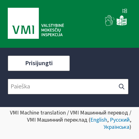
Prisijungti
VMI Machine translation / VMI Машинный перевод /
VMI Машинний переклад (
English
,
Русский
,
Українська
)