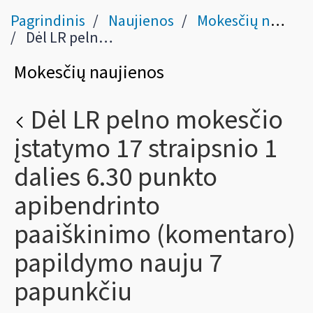
Pagrindinis
Naujienos
Mokesčių naujienos
Dėl LR pelno mokesčio įstatymo 17 straipsnio 1 dalies 6.30 punkto apibendrinto paaiškinimo (komentaro) papildymo nauju 7 papunkčiu
Mokesčių naujienos
Dėl LR pelno mokesčio
įstatymo 17 straipsnio 1
dalies 6.30 punkto
apibendrinto
paaiškinimo (komentaro)
papildymo nauju 7
papunkčiu