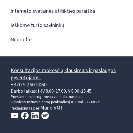
Interneto svetainės atitikties paraiška
Ieškome turto savininkų
Nuorodos
Konsultacijos mokesčių klausimais ir paslaugos
gyventojams:
+370 5 260 5060
Darbo laikas: I-IV 8.00-17.00, V 8.00-15.45.
Prieššventinę dieną - viena valanda trumpiau.
Kiekvieno mėnesio antrą penktadienį 8.00 val. - 12.00 val.
Mano VMI
Paklausimas per