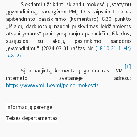
Siekdami užtikrinti sklandų mokesčių įstatymų
įgyvendinimą, parengėme PMĮ 17 straipsnio 1 dalies
apibendrinto paaiškinimo (komentaro) 6.30 punkto
„Išlaidų darbuotojų naudai priskyrimas leidžiamiems
atskaitymams“ papildymą nauju 7 papunkčiu „Išlaidos,
susijusios su akcijų pasirinkimo sandorio
įgyvendinimu“. (2024-03-01 raštas Nr.
(18.10-31-1 Mr)
R-812).
[1]
Šį atnaujintą komentarą galima rasti VMI
interneto svetainėje adresu:
https://www.vmi.lt/evmi/pelno-mokestis
.
Informaciją parengė
Teisės departamentas