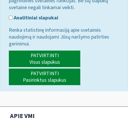
pagrindines svetainės funkcijas. Be šių slapukų
svetainė negali tinkamai veikti.
Analitiniai slapukai
Renka statistinę informaciją apie svetainės
naudojimą ir naudojami Jūsų naršymo patirties
gerinimui.
PATVIRTINTI
Visus slapukus
PATVIRTINTI
Pasirinktus slapukus
APIE VMI