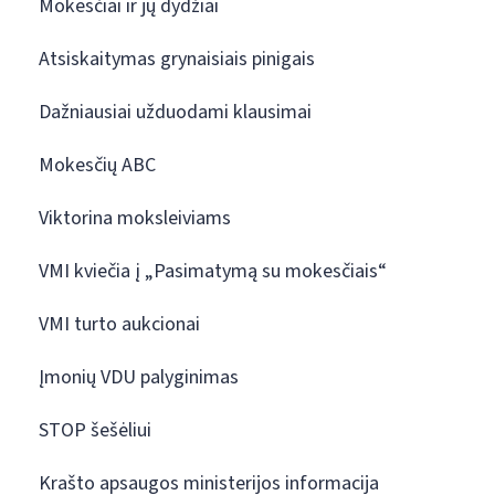
Mokesčiai ir jų dydžiai
Atsiskaitymas grynaisiais pinigais
Dažniausiai užduodami klausimai
Mokesčių ABC
Viktorina moksleiviams
VMI kviečia į „Pasimatymą su mokesčiais“
VMI turto aukcionai
Įmonių VDU palyginimas
STOP šešėliui
Krašto apsaugos ministerijos informacija