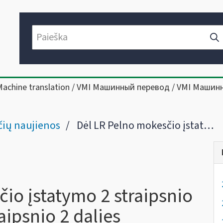
Machine translation / VMI Машинный перевод / VMI Машин
ių naujienos
Dėl LR Pelno mokesčio įstatymo 2 straipsnio 12-1 dalies ir 46-1 straipsnio 2 dalies apibendrintų paaiškinimų (komentarų)
io įstatymo 2 straipsnio
raipsnio 2 dalies