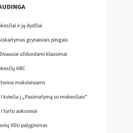
AUDINGA
kesčiai ir jų dydžiai
siskaitymas grynaisiais pinigais
žniausiai užduodami klausimai
kesčių ABC
ktorina moksleiviams
I kviečia į „Pasimatymą su mokesčiais“
I turto aukcionai
onių VDU palyginimas