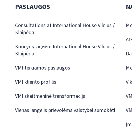
PASLAUGOS
N
Consultations at International House Vilnius /
Mo
Klaipėda
At
Консультации в International House Vilnius /
Klaipėda
Da
VMI teikiamos paslaugos
Mo
VMI kliento profilis
Vi
VMI skaitmeninė transformacija
VM
Vienas langelis prievolėms valstybei sumokėti
VM
Įm