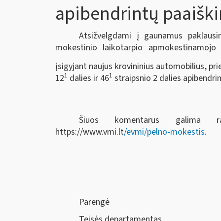
apibendrintų paaišk
Atsižvelgdami į gaunamus paklausim
mokestinio laikotarpio apmokestinamojo 
įsigyjant naujus krovininius automobilius, p
1
1
12
dalies ir 46
straipsnio 2 dalies apibendr
Šiuos komentarus galima r
https://www.vmi.lt
/evmi/pelno-mokestis
.
Parengė
Teisės departamentas