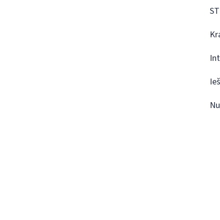
ST
Kr
In
Ie
Nu