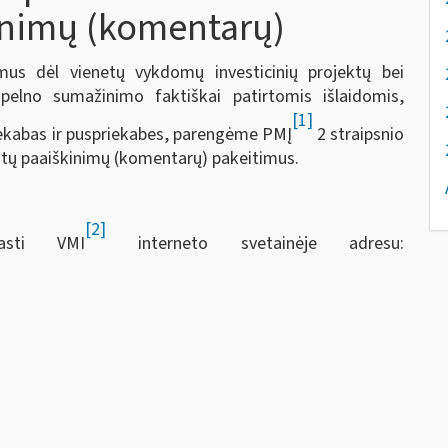
inimų (komentarų)
us dėl vienetų vykdomų investicinių projektų bei
pelno sumažinimo faktiškai patirtomis išlaidomis,
[1]
riekabas ir puspriekabes, parengėme PMĮ
2 straipsnio
intų paaiškinimų (komentarų) pakeitimus.
[2]
asti VMI
interneto svetainėje adresu: