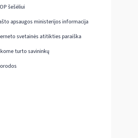
OP šešėliui
ašto apsaugos ministerijos informacija
terneto svetainės atitikties paraiška
škome turto savininkų
orodos