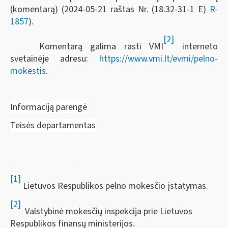
(komentarą) (2024-05-21 raštas Nr. (18.32-31-1 E)
R-
1857
).
[2]
Komentarą galima rasti VMI
interneto
svetainėje adresu:
https://www.vmi.lt/evmi/pelno-
mokestis
.
Informaciją parengė
Teisės departamentas
[1]
Lietuvos Respublikos pelno mokesčio įstatymas.
[2]
Valstybinė mokesčių inspekcija prie Lietuvos
Respublikos finansų ministerijos.