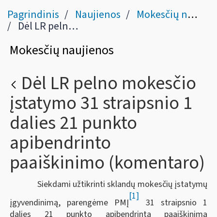
Pagrindinis
Naujienos
Mokesčių naujienos
Dėl LR pelno mokesčio įstatymo 31 straipsnio 1 dalies 21 punkto apibendrinto paaiškinimo (komentaro)
Mokesčių naujienos
Dėl LR pelno mokesčio
įstatymo 31 straipsnio 1
dalies 21 punkto
apibendrinto
paaiškinimo (komentaro)
Siekdami užtikrinti sklandų mokesčių įstatymų
[1]
įgyvendinimą, parengėme PMĮ
31 straipsnio 1
dalies 21 punkto apibendrintą paaiškinimą