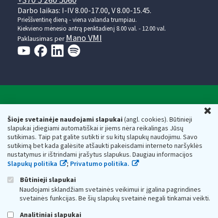
+370 5 260 5060
Darbo laikas: I-IV 8.00-17.00, V 8.00-15.45.
Prieššventinę dieną - viena valanda trumpiau.
Kiekvieno mėnesio antrą penktadienį 8.00 val. - 12.00 val.
Mano VMI
Paklausimas per
Valstybinė mokesčių inspekcija prie Lietuvos
U
Respublikos finansų ministerijos
Šioje svetainėje naudojami slapukai
(angl. cookies). Būtinieji
slapukai įdiegiami automatiškai ir jiems nėra reikalingas Jūsų
Biudžetinė įstaiga. Juridinio asmens kodas — 188659752,
sutikimas. Taip pat galite sutikti ir su kitų slapukų naudojimu. Savo
adresas: Vasario 16-osios g. 14, 01107 Vilnius, Lietuva, el.paštas:
sutikimą bet kada galėsite atšaukti pakeisdami interneto naršyklės
vmi@vmi.lt
, E. pristatymo dėžutės adresas 188659752
nustatymus ir ištrindami įrašytus slapukus. Daugiau informacijos
Duomenys apie Valstybinę mokesčių inspekciją prie Lietuvos
Slapukų politika
;
Privatumo politika.
Respublikos finansų ministerijos kaupiami ir saugomi Juridinių
asmenų registre
Būtinieji slapukai
Naudojami sklandžiam svetainės veikimui ir įgalina pagrindines
svetainės funkcijas. Be šių slapukų svetainė negali tinkamai veikti.
Analitiniai slapukai