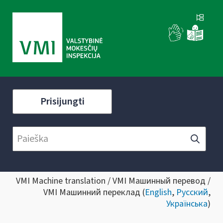
Prisijungti
VMI Machine translation / VMI Машинный перевод /
VMI Машинний переклад (
English
,
Русский
,
Українська
)