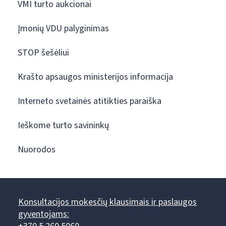
VMI turto aukcionai
Įmonių VDU palyginimas
STOP šešėliui
Krašto apsaugos ministerijos informacija
Interneto svetainės atitikties paraiška
Ieškome turto savininkų
Nuorodos
Konsultacijos mokesčių klausimais ir paslaugos
gyventojams: