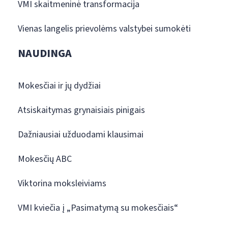
VMI skaitmeninė transformacija
Vienas langelis prievolėms valstybei sumokėti
NAUDINGA
Mokesčiai ir jų dydžiai
Atsiskaitymas grynaisiais pinigais
Dažniausiai užduodami klausimai
Mokesčių ABC
Viktorina moksleiviams
VMI kviečia į „Pasimatymą su mokesčiais“