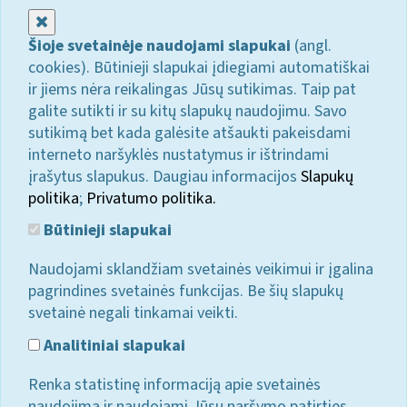
Uždaryti
Šioje svetainėje naudojami slapukai
(angl.
cookies). Būtinieji slapukai įdiegiami automatiškai
ir jiems nėra reikalingas Jūsų sutikimas. Taip pat
galite sutikti ir su kitų slapukų naudojimu. Savo
sutikimą bet kada galėsite atšaukti pakeisdami
interneto naršyklės nustatymus ir ištrindami
įrašytus slapukus. Daugiau informacijos
Slapukų
politika
;
Privatumo politika.
Būtinieji slapukai
Naudojami sklandžiam svetainės veikimui ir įgalina
pagrindines svetainės funkcijas. Be šių slapukų
svetainė negali tinkamai veikti.
Analitiniai slapukai
Renka statistinę informaciją apie svetainės
naudojimą ir naudojami Jūsų naršymo patirties