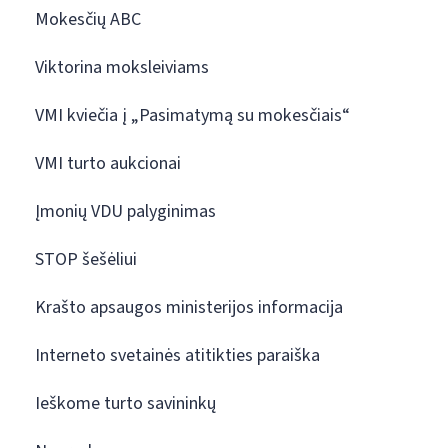
Mokesčių ABC
Viktorina moksleiviams
VMI kviečia į „Pasimatymą su mokesčiais“
VMI turto aukcionai
Įmonių VDU palyginimas
STOP šešėliui
Krašto apsaugos ministerijos informacija
Interneto svetainės atitikties paraiška
Ieškome turto savininkų