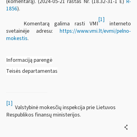
(komentarą). (2024-05-21 raštas Nr. (18.32-31-1 E)
R-
1856
).
[1]
Komentarą galima rasti VMI
interneto
svetainėje adresu:
https://www.vmi.lt/evmi/pelno-
mokestis
.
Informaciją parengė
Teisės departamentas
[1]
Valstybinė mokesčių inspekcija prie Lietuvos
Respublikos finansų ministerijos.