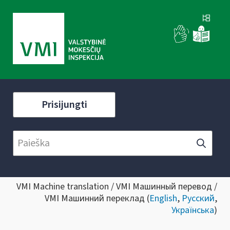
Prisijungti
VMI Machine translation / VMI Машинный перевод /
VMI Машинний переклад (
English
,
Русский
,
Українська
)