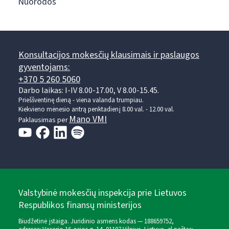
Nuorodos
Konsultacijos mokesčių klausimais ir paslaugos
gyventojams:
+370 5 260 5060
Darbo laikas: I-IV 8.00-17.00, V 8.00-15.45.
Prieššventinę dieną - viena valanda trumpiau.
Kiekvieno mėnesio antrą penktadienį 8.00 val. - 12.00 val.
Mano VMI
Paklausimas per
Valstybinė mokesčių inspekcija prie Lietuvos
Respublikos finansų ministerijos
Biudžetinė įstaiga. Juridinio asmens kodas — 188659752,