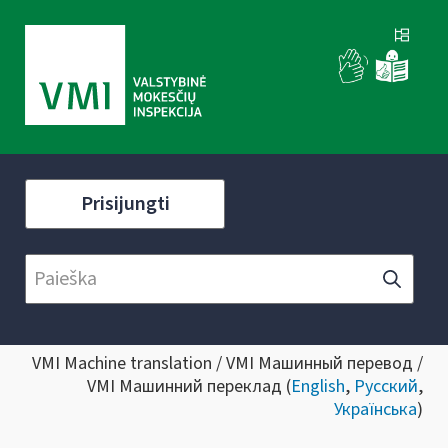
Prisijungti
VMI Machine translation / VMI Машинный перевод /
VMI Машинний переклад (
English
,
Русский
,
Українська
)