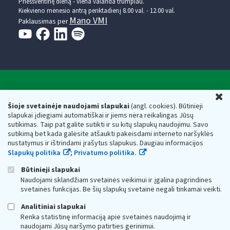
Prieššventinę dieną - viena valanda trumpiau.
Kiekvieno mėnesio antrą penktadienį 8.00 val. - 12.00 val.
Mano VMI
Paklausimas per
Valstybinė mokesčių inspekcija prie Lietuvos
U
Respublikos finansų ministerijos
Šioje svetainėje naudojami slapukai
(angl. cookies). Būtinieji
slapukai įdiegiami automatiškai ir jiems nėra reikalingas Jūsų
Biudžetinė įstaiga. Juridinio asmens kodas — 188659752,
sutikimas. Taip pat galite sutikti ir su kitų slapukų naudojimu. Savo
adresas: Vasario 16-osios g. 14, 01107 Vilnius, Lietuva, el.paštas:
sutikimą bet kada galėsite atšaukti pakeisdami interneto naršyklės
vmi@vmi.lt
, E. pristatymo dėžutės adresas 188659752
nustatymus ir ištrindami įrašytus slapukus. Daugiau informacijos
Duomenys apie Valstybinę mokesčių inspekciją prie Lietuvos
Slapukų politika
;
Privatumo politika.
Respublikos finansų ministerijos kaupiami ir saugomi Juridinių
asmenų registre
Būtinieji slapukai
Naudojami sklandžiam svetainės veikimui ir įgalina pagrindines
svetainės funkcijas. Be šių slapukų svetainė negali tinkamai veikti.
Analitiniai slapukai
Renka statistinę informaciją apie svetainės naudojimą ir
naudojami Jūsų naršymo patirties gerinimui.