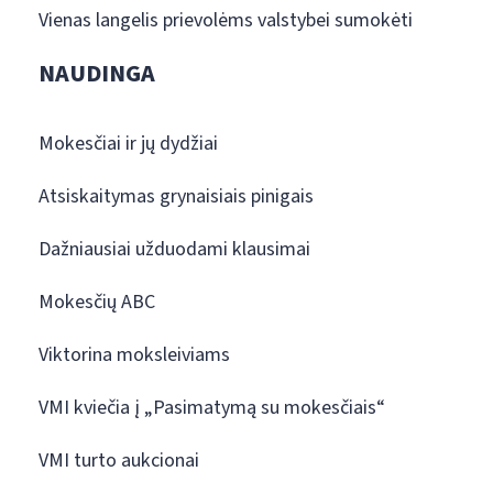
Vienas langelis prievolėms valstybei sumokėti
NAUDINGA
Mokesčiai ir jų dydžiai
Atsiskaitymas grynaisiais pinigais
Dažniausiai užduodami klausimai
Mokesčių ABC
Viktorina moksleiviams
VMI kviečia į „Pasimatymą su mokesčiais“
VMI turto aukcionai