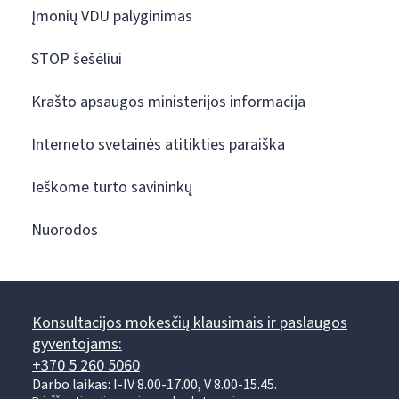
Įmonių VDU palyginimas
STOP šešėliui
Krašto apsaugos ministerijos informacija
Interneto svetainės atitikties paraiška
Ieškome turto savininkų
Nuorodos
Konsultacijos mokesčių klausimais ir paslaugos
gyventojams:
+370 5 260 5060
Darbo laikas: I-IV 8.00-17.00, V 8.00-15.45.