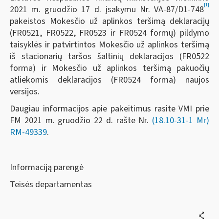
[1]
2021 m. gruodžio 17 d. įsakymu Nr. VA-87/D1-748
pakeistos Mokesčio už aplinkos teršimą deklaracijų
(FR0521, FR0522, FR0523 ir FR0524 formų) pildymo
taisyklės ir patvirtintos Mokesčio už aplinkos teršimą
iš stacionarių taršos šaltinių deklaracijos (FR0522
forma) ir Mokesčio už aplinkos teršimą pakuočių
atliekomis deklaracijos (FR0524 forma) naujos
versijos.
Daugiau informacijos apie pakeitimus rasite VMI prie
FM 2021 m. gruodžio 22 d. rašte Nr.
(18.10-31-1 Mr)
RM-49339
.
Informaciją parengė
Teisės departamentas