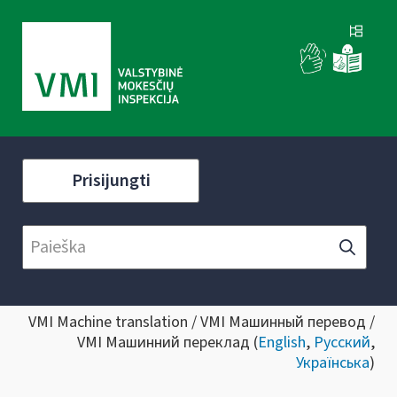
Prisijungti
VMI Machine translation / VMI Машинный перевод /
VMI Машинний переклад (
English
,
Русский
,
Українська
)