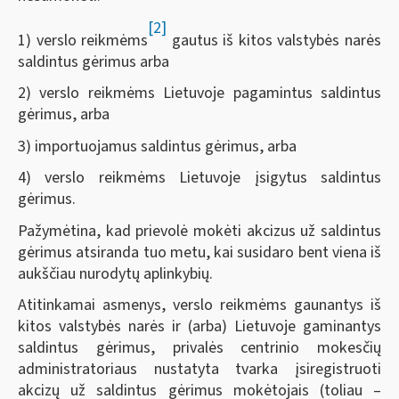
[2]
1) verslo reikmėms
gautus iš kitos valstybės narės
saldintus gėrimus arba
2) verslo reikmėms Lietuvoje pagamintus saldintus
gėrimus, arba
3) importuojamus saldintus gėrimus, arba
4) verslo reikmėms Lietuvoje įsigytus saldintus
gėrimus.
Pažymėtina, kad prievolė mokėti akcizus už saldintus
gėrimus atsiranda tuo metu, kai susidaro bent viena iš
aukščiau nurodytų aplinkybių.
Atitinkamai asmenys, verslo reikmėms gaunantys iš
kitos valstybės narės ir (arba) Lietuvoje gaminantys
saldintus gėrimus, privalės centrinio mokesčių
administratoriaus nustatyta tvarka įsiregistruoti
akcizų už saldintus gėrimus mokėtojais (toliau –