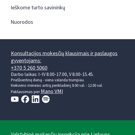
Ieškome turto savininkų
Nuorodos
Konsultacijos mokesčių klausimais ir paslaugos
gyventojams:
+370 5 260 5060
Darbo laikas: I-IV 8.00-17.00, V 8.00-15.45.
Prieššventinę dieną - viena valanda trumpiau.
Kiekvieno mėnesio antrą penktadienį 8.00 val. - 12.00 val.
Mano VMI
Paklausimas per
Valstybinė mokesčių inspekcija prie Lietuvos