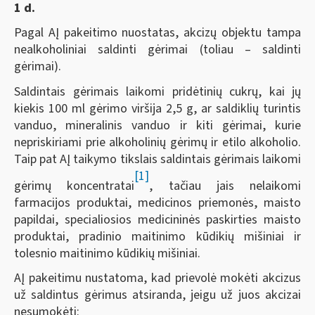
1 d.
Pagal AĮ pakeitimo nuostatas, akcizų objektu tampa
nealkoholiniai saldinti gėrimai (toliau – saldinti
gėrimai).
Saldintais gėrimais laikomi pridėtinių cukrų, kai jų
kiekis 100 ml gėrimo viršija 2,5 g, ar saldiklių turintis
vanduo, mineralinis vanduo ir kiti gėrimai, kurie
nepriskiriami prie alkoholinių gėrimų ir etilo alkoholio.
Taip pat AĮ taikymo tikslais saldintais gėrimais laikomi
[1]
gėrimų koncentratai
, tačiau jais nelaikomi
farmacijos produktai, medicinos priemonės, maisto
papildai, specialiosios medicininės paskirties maisto
produktai, pradinio maitinimo kūdikių mišiniai ir
tolesnio maitinimo kūdikių mišiniai.
AĮ pakeitimu nustatoma, kad prievolė mokėti akcizus
už saldintus gėrimus atsiranda, jeigu už juos akcizai
nesumokėti: