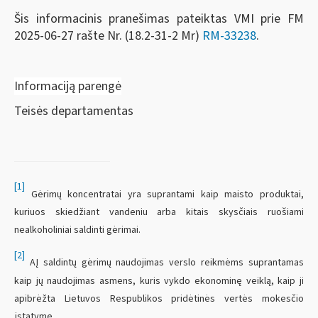
Šis informacinis pranešimas pateiktas VMI prie FM
2025-06-27 rašte Nr. (18.2-31-2 Mr)
RM-33238
.
Informaciją parengė
Teisės departamentas
[1]
Gėrimų koncentratai yra suprantami kaip maisto produktai,
kuriuos skiedžiant vandeniu arba kitais skysčiais ruošiami
nealkoholiniai saldinti gėrimai.
[2]
AĮ saldintų gėrimų naudojimas verslo reikmėms suprantamas
kaip jų naudojimas asmens, kuris vykdo ekonominę veiklą, kaip ji
apibrėžta Lietuvos Respublikos pridėtinės vertės mokesčio
įstatyme.