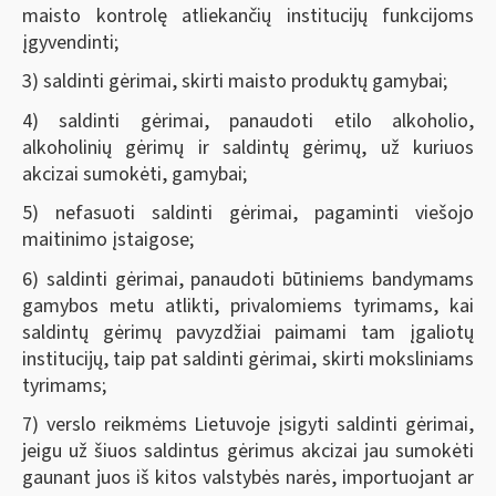
maisto kontrolę atliekančių institucijų funkcijoms
įgyvendinti;
3) saldinti gėrimai, skirti maisto produktų gamybai;
4) saldinti gėrimai, panaudoti etilo alkoholio,
alkoholinių gėrimų ir saldintų gėrimų, už kuriuos
akcizai sumokėti, gamybai;
5) nefasuoti saldinti gėrimai, pagaminti viešojo
maitinimo įstaigose;
6) saldinti gėrimai, panaudoti būtiniems bandymams
gamybos metu atlikti, privalomiems tyrimams, kai
saldintų gėrimų pavyzdžiai paimami tam įgaliotų
institucijų, taip pat saldinti gėrimai, skirti moksliniams
tyrimams;
7) verslo reikmėms Lietuvoje įsigyti saldinti gėrimai,
jeigu už šiuos saldintus gėrimus akcizai jau sumokėti
gaunant juos iš kitos valstybės narės, importuojant ar