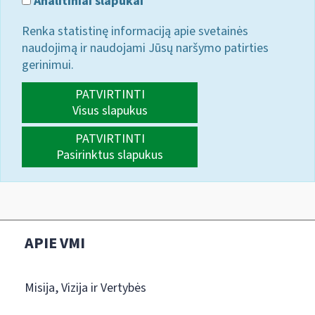
Analitiniai slapukai
Renka statistinę informaciją apie svetainės
naudojimą ir naudojami Jūsų naršymo patirties
gerinimui.
PATVIRTINTI
Visus slapukus
PATVIRTINTI
Pasirinktus slapukus
APIE VMI
Misija, Vizija ir Vertybės