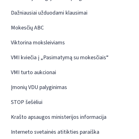
Dažniausiai užduodami klausimai
Mokesčių ABC
Viktorina moksleiviams
VMI kviečia į „Pasimatymą su mokesčiais“
VMI turto aukcionai
Įmonių VDU palyginimas
STOP šešėliui
Krašto apsaugos ministerijos informacija
Interneto svetainės atitikties paraiška