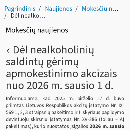
Pagrindinis
Naujienos
Mokesčių naujienos
Dėl nealkoholinių saldintų gėrimų apmokestinimo akcizais nuo 2026 m. sausio 1 d.
Mokesčių naujienos
Dėl nealkoholinių
saldintų gėrimų
apmokestinimo akcizais
nuo 2026 m. sausio 1 d.
Informuojame, kad 2025 m. birželio 17 d. buvo
priimtas Lietuvos Respublikos akcizų įstatymo Nr. IX-
569 1, 2, 3 straipsnių pakeitimo ir II skyriaus papildymo
devintuoju skirsniu įstatymas Nr. XV-286 (toliau – AĮ
pakeitimas), kurio nuostatos įsigalios
2026 m. sausio