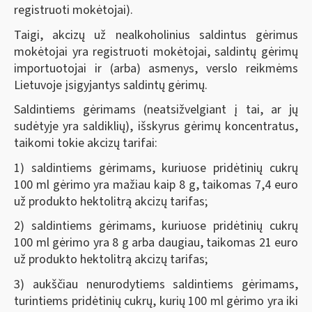
registruoti mokėtojai).
Taigi, akcizų už nealkoholinius saldintus gėrimus
mokėtojai yra registruoti mokėtojai, saldintų gėrimų
importuotojai ir (arba) asmenys, verslo reikmėms
Lietuvoje įsigyjantys saldintų gėrimų.
Saldintiems gėrimams (neatsižvelgiant į tai, ar jų
sudėtyje yra saldiklių), išskyrus gėrimų koncentratus,
taikomi tokie akcizų tarifai:
1) saldintiems gėrimams, kuriuose pridėtinių cukrų
100 ml gėrimo yra mažiau kaip 8 g, taikomas 7,4 euro
už produkto hektolitrą akcizų tarifas;
2) saldintiems gėrimams, kuriuose pridėtinių cukrų
100 ml gėrimo yra 8 g arba daugiau, taikomas 21 euro
už produkto hektolitrą akcizų tarifas;
3) aukščiau nenurodytiems saldintiems gėrimams,
turintiems pridėtinių cukrų, kurių 100 ml gėrimo yra iki