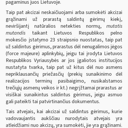
pagaminus juos Lietuvoje.
Taip pat akcizai neskaičiuojami arba sumokėti akcizai
grąžinami už prarastą saldintų gėrimų kiekį,
neviršijantį natūralios netekties normų,
mutatis
mutandis
taikant Lietuvos Respublikos pelno
mokesčio įstatymo 23 straipsnio nuostatas, taip pat
už saldintus gėrimus, prarastus dėl nenugalimos jėgos
(force majeure) aplinkybių, jeigu tai įrodyta Lietuvos
Respublikos Vyriausybės ar jos įgaliotos institucijos
nustatyta tvarka, taip pat už kitus dėl nuo asmens
nepriklausančių priežasčių (prekių sunaikinimo dėl
realizacijos terminų pasibaigimo, nusikalstamos
trečiųjų asmenų veikos ir kt.) negrįžtamai prarastus ar
visiškai sunaikintus saldintus gėrimus, jeigu asmuo
gali pateikti tai patvirtinančius dokumentus.
Tais atvejais, kai akcizai už saldintus gėrimus, kurie
vadovaujantis aukščiau nurodytais atvejais yra
atleidžiami nuo akcizų, yra sumokėti, jie yra grąžinami.