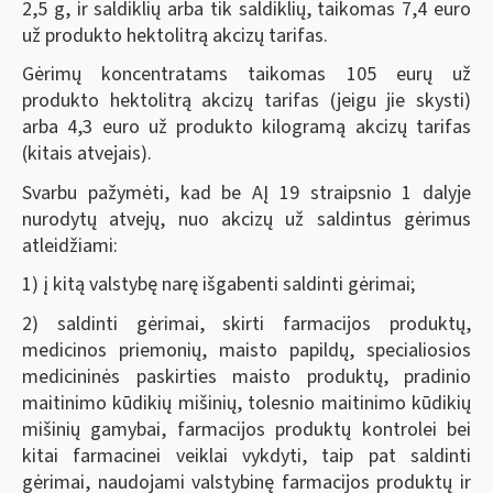
2,5 g, ir saldiklių arba tik saldiklių, taikomas 7,4 euro
už produkto hektolitrą akcizų tarifas.
Gėrimų koncentratams taikomas 105 eurų už
produkto hektolitrą akcizų tarifas (jeigu jie skysti)
arba 4,3 euro už produkto kilogramą akcizų tarifas
(kitais atvejais).
Svarbu pažymėti, kad be AĮ 19 straipsnio 1 dalyje
nurodytų atvejų, nuo akcizų už saldintus gėrimus
atleidžiami:
1) į kitą valstybę narę išgabenti saldinti gėrimai;
2) saldinti gėrimai, skirti farmacijos produktų,
medicinos priemonių, maisto papildų, specialiosios
medicininės paskirties maisto produktų, pradinio
maitinimo kūdikių mišinių, tolesnio maitinimo kūdikių
mišinių gamybai, farmacijos produktų kontrolei bei
kitai farmacinei veiklai vykdyti, taip pat saldinti
gėrimai, naudojami valstybinę farmacijos produktų ir