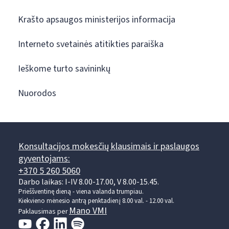
Krašto apsaugos ministerijos informacija
Interneto svetainės atitikties paraiška
Ieškome turto savininkų
Nuorodos
Konsultacijos mokesčių klausimais ir paslaugos
gyventojams:
+370 5 260 5060
Darbo laikas: I-IV 8.00-17.00, V 8.00-15.45.
Prieššventinę dieną - viena valanda trumpiau.
Kiekvieno mėnesio antrą penktadienį 8.00 val. - 12.00 val.
Mano VMI
Paklausimas per