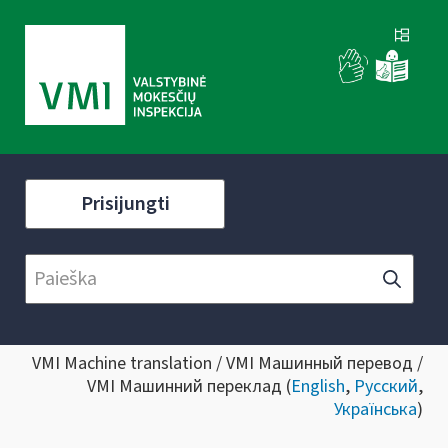
Prisijungti
VMI Machine translation / VMI Машинный перевод /
VMI Машинний переклад (
English
,
Русский
,
Українська
)