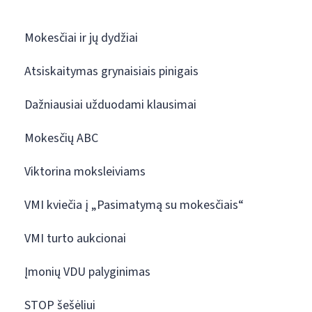
Mokesčiai ir jų dydžiai
Atsiskaitymas grynaisiais pinigais
Dažniausiai užduodami klausimai
Mokesčių ABC
Viktorina moksleiviams
VMI kviečia į „Pasimatymą su mokesčiais“
VMI turto aukcionai
Įmonių VDU palyginimas
STOP šešėliui