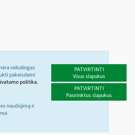
 nėra reikalingas
PATVIRTINTI
aukti pakeisdami
Visus slapukus
ivatumo politika.
PATVIRTINTI
Pasirinktus slapukus
nės naudojimą ir
mui.