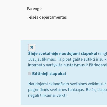
Parengė
Teisės departamentas
Uždaryti
Šioje svetainėje naudojami slapukai
(angl
Jūsų sutikimas. Taip pat galite sutikti ir s
interneto naršyklės nustatymus ir ištrindam
Būtinieji slapukai
Naudojami sklandžiam svetainės veikimui ir 
pagrindines svetainės funkcijas. Be šių slap
negali tinkamai veikti.