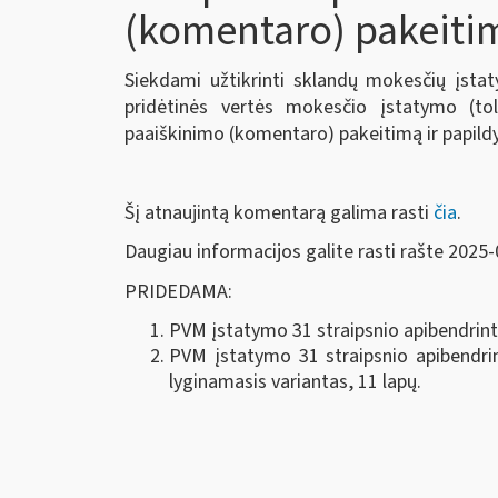
(komentaro) pakeiti
Siekdami užtikrinti sklandų mokesčių įst
pridėtinės vertės mokesčio įstatymo (to
paaiškinimo (komentaro)
pakeitimą ir papil
Šį atnaujintą komentarą galima rasti
čia
.
Daugiau informacijos galite rasti rašte 2025
PRIDEDAMA:
PVM įstatymo 31 straipsnio apibendrint
PVM įstatymo 31 straipsnio apibendri
lyginamasis variantas, 11 lapų.