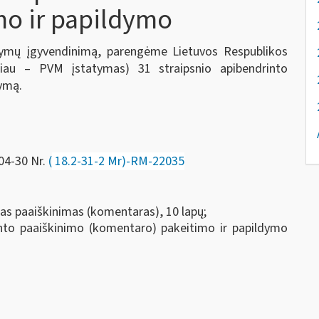
mo ir papildymo
atymų įgyvendinimą, parengėme Lietuvos Respublikos
liau – PVM įstatymas) 31 straipsnio apibendrinto
dymą.
-04-30 Nr.
(
18.2-31-2 Mr)-RM-22035
as paaiškinimas (komentaras), 10 lapų;
nto paaiškinimo (komentaro) pakeitimo ir papildymo