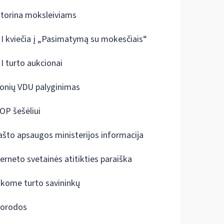
ktorina moksleiviams
I kviečia į „Pasimatymą su mokesčiais“
I turto aukcionai
onių VDU palyginimas
OP šešėliui
ašto apsaugos ministerijos informacija
terneto svetainės atitikties paraiška
škome turto savininkų
orodos