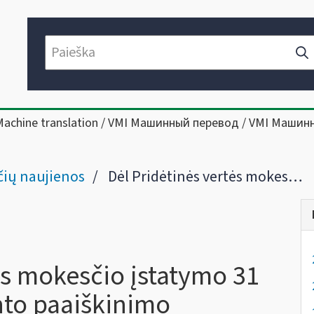
Machine translation / VMI Машинный перевод / VMI Машин
ių naujienos
Dėl Pridėtinės vertės mokesčio įstatymo 31 straipsnio apibendrinto paaiškinimo (komentaro) pakeitimo ir papildymo
ės mokesčio įstatymo 31
nto paaiškinimo