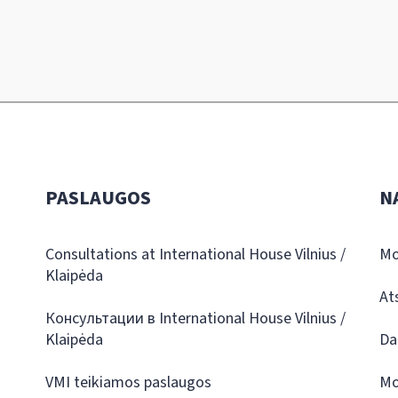
PASLAUGOS
N
Consultations at International House Vilnius /
Mo
Klaipėda
At
Консультации в International House Vilnius /
Klaipėda
Da
VMI teikiamos paslaugos
Mo