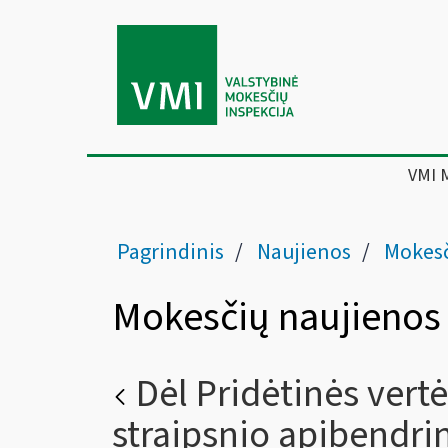
VMI 
Pagrindinis
Naujienos
Mokesč
Mokesčių naujienos
Dėl Pridėtinės vert
straipsnio apibendri