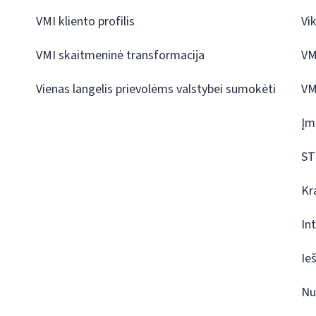
VMI kliento profilis
Vi
VMI skaitmeninė transformacija
VM
Vienas langelis prievolėms valstybei sumokėti
VM
Įm
ST
Kr
In
Ie
Nu