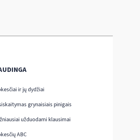
AUDINGA
kesčiai ir jų dydžiai
siskaitymas grynaisiais pinigais
žniausiai užduodami klausimai
kesčių ABC