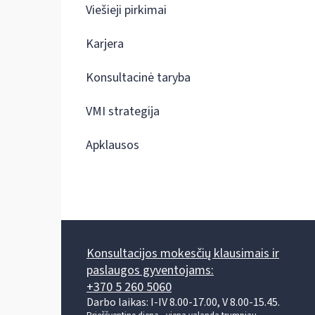
Viešieji pirkimai
Karjera
Konsultacinė taryba
VMI strategija
Apklausos
Konsultacijos mokesčių klausimais ir
paslaugos gyventojams:
+370 5 260 5060
Darbo laikas: I-IV 8.00-17.00, V 8.00-15.45.