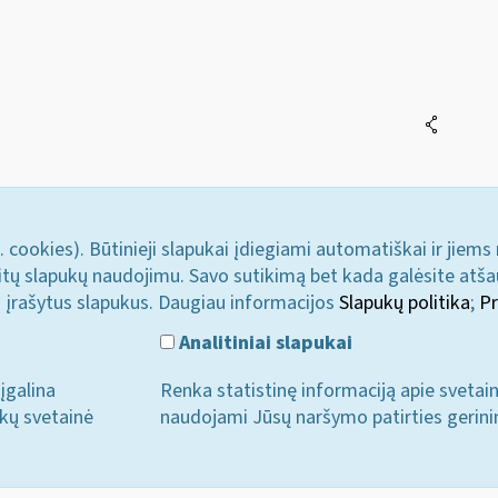
. cookies). Būtinieji slapukai įdiegiami automatiškai ir jiems
u kitų slapukų naudojimu. Savo sutikimą bet kada galėsite atš
i įrašytus slapukus. Daugiau informacijos
Slapukų politika
;
Pr
Analitiniai slapukai
įgalina
Renka statistinę informaciją apie svetai
ukų svetainė
naudojami Jūsų naršymo patirties gerini