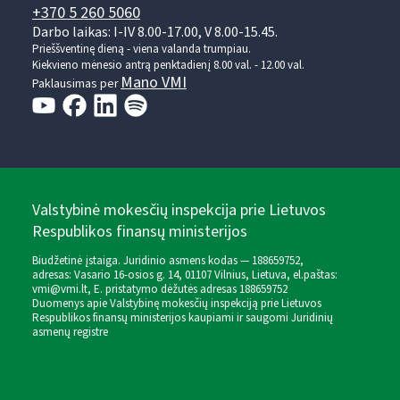
+370 5 260 5060
Darbo laikas: I-IV 8.00-17.00, V 8.00-15.45.
Prieššventinę dieną - viena valanda trumpiau.
Kiekvieno mėnesio antrą penktadienį 8.00 val. - 12.00 val.
Mano VMI
Paklausimas per
Valstybinė mokesčių inspekcija prie Lietuvos
Respublikos finansų ministerijos
Biudžetinė įstaiga. Juridinio asmens kodas — 188659752,
adresas: Vasario 16-osios g. 14, 01107 Vilnius, Lietuva, el.paštas:
vmi@vmi.lt
, E. pristatymo dėžutės adresas 188659752
Duomenys apie Valstybinę mokesčių inspekciją prie Lietuvos
Respublikos finansų ministerijos kaupiami ir saugomi Juridinių
asmenų registre