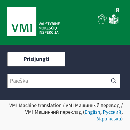
Prisijungti
VMI Machine translation / VMI Машинный перевод /
VMI Машинний переклад (
English
,
Русский
,
Українська
)