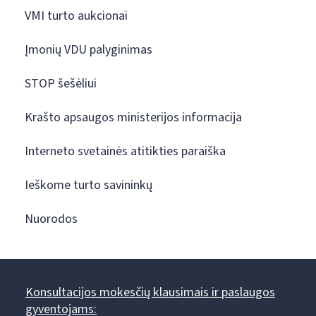
VMI turto aukcionai
Įmonių VDU palyginimas
STOP šešėliui
Krašto apsaugos ministerijos informacija
Interneto svetainės atitikties paraiška
Ieškome turto savininkų
Nuorodos
Konsultacijos mokesčių klausimais ir paslaugos
gyventojams: