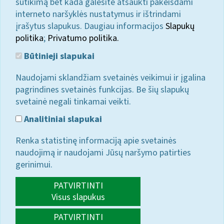
sutikimą bet kada galėsite atšaukti pakeisdami
interneto naršyklės nustatymus ir ištrindami
įrašytus slapukus. Daugiau informacijos
Slapukų
politika
;
Privatumo politika.
Būtinieji slapukai
Naudojami sklandžiam svetainės veikimui ir įgalina
pagrindines svetainės funkcijas. Be šių slapukų
svetainė negali tinkamai veikti.
Analitiniai slapukai
Renka statistinę informaciją apie svetainės
naudojimą ir naudojami Jūsų naršymo patirties
gerinimui.
PATVIRTINTI
Visus slapukus
PATVIRTINTI