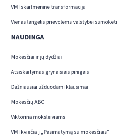
VMI skaitmeninė transformacija
Vienas langelis prievolėms valstybei sumokėti
NAUDINGA
Mokesčiai ir jų dydžiai
Atsiskaitymas grynaisiais pinigais
Dažniausiai užduodami klausimai
Mokesčių ABC
Viktorina moksleiviams
VMI kviečia į „Pasimatymą su mokesčiais“