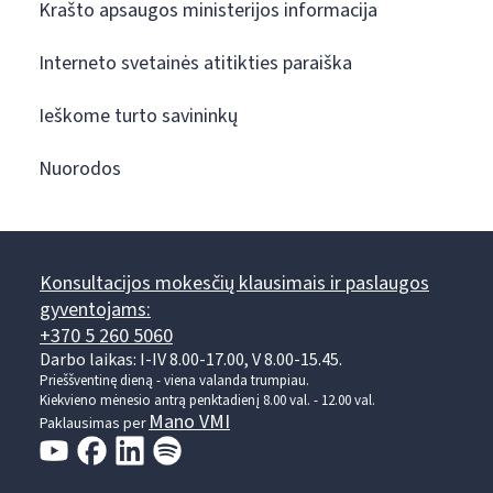
Krašto apsaugos ministerijos informacija
Interneto svetainės atitikties paraiška
Ieškome turto savininkų
Nuorodos
Konsultacijos mokesčių klausimais ir paslaugos
gyventojams:
+370 5 260 5060
Darbo laikas: I-IV 8.00-17.00, V 8.00-15.45.
Prieššventinę dieną - viena valanda trumpiau.
Kiekvieno mėnesio antrą penktadienį 8.00 val. - 12.00 val.
Mano VMI
Paklausimas per