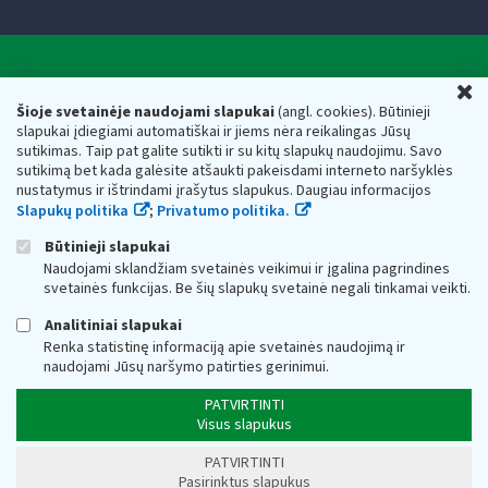
Valstybinė mokesčių inspekcija prie Lietuvos
U
Respublikos finansų ministerijos
Šioje svetainėje naudojami slapukai
(angl. cookies). Būtinieji
slapukai įdiegiami automatiškai ir jiems nėra reikalingas Jūsų
Biudžetinė įstaiga. Juridinio asmens kodas — 188659752,
sutikimas. Taip pat galite sutikti ir su kitų slapukų naudojimu. Savo
adresas: Vasario 16-osios g. 14, 01107 Vilnius, Lietuva, el.paštas:
sutikimą bet kada galėsite atšaukti pakeisdami interneto naršyklės
vmi@vmi.lt
, E. pristatymo dėžutės adresas 188659752
nustatymus ir ištrindami įrašytus slapukus. Daugiau informacijos
Duomenys apie Valstybinę mokesčių inspekciją prie Lietuvos
Slapukų politika
;
Privatumo politika.
Respublikos finansų ministerijos kaupiami ir saugomi Juridinių
asmenų registre
Būtinieji slapukai
Naudojami sklandžiam svetainės veikimui ir įgalina pagrindines
svetainės funkcijas. Be šių slapukų svetainė negali tinkamai veikti.
Analitiniai slapukai
Renka statistinę informaciją apie svetainės naudojimą ir
naudojami Jūsų naršymo patirties gerinimui.
PATVIRTINTI
Visus slapukus
PATVIRTINTI
Pasirinktus slapukus