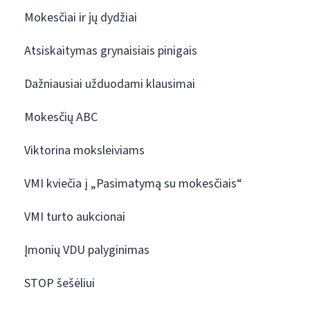
Mokesčiai ir jų dydžiai
Atsiskaitymas grynaisiais pinigais
Dažniausiai užduodami klausimai
Mokesčių ABC
Viktorina moksleiviams
VMI kviečia į „Pasimatymą su mokesčiais“
VMI turto aukcionai
Įmonių VDU palyginimas
STOP šešėliui