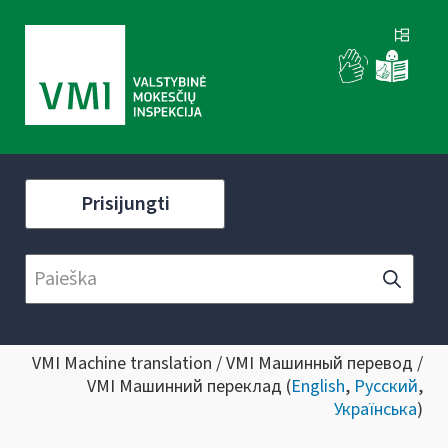
Prisijungti
VMI Machine translation / VMI Машинный перевод /
VMI Машинний переклад (
English
,
Русский
,
Українська
)