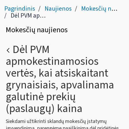
Pagrindinis
Naujienos
Mokesčių naujienos
Dėl PVM apmokestinamosios vertės, kai atsiskaitant grynaisiais, apvalinama galutinė prekių (paslaugų) kaina
Mokesčių naujienos
Dėl PVM
apmokestinamosios
vertės, kai atsiskaitant
grynaisiais, apvalinama
galutinė prekių
(paslaugų) kaina
Siekdami užtikrinti sklandų mokesčių įstatymų
įgyvendinimą, parengėme paaiškinimą dėl pridėtinės