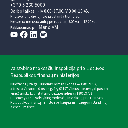
+370 5 260 5060
Darbo laikas: I-IV 8.00-17.00, V 8.00-15.45.
Prieššventinę dieną - viena valanda trumpiau.
Kiekvieno mėnesio antrą penktadienį 8.00 val. - 12.00 val.
Mano VMI
Paklausimas per
Valstybinė mokesčių inspekcija prie Lietuvos
Respublikos finansų ministerijos
Biudžetinė įstaiga. Juridinio asmens kodas — 188659752,
adresas: Vasario 16-osios g. 14, 01107 Vilnius, Lietuva, el.paštas:
vmi@vmi.lt
, E. pristatymo dėžutės adresas 188659752
Duomenys apie Valstybinę mokesčių inspekciją prie Lietuvos
Respublikos finansų ministerijos kaupiami ir saugomi Juridinių
asmenų registre