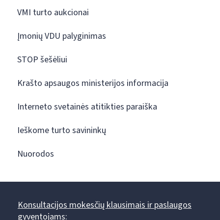
VMI turto aukcionai
Įmonių VDU palyginimas
STOP šešėliui
Krašto apsaugos ministerijos informacija
Interneto svetainės atitikties paraiška
Ieškome turto savininkų
Nuorodos
Konsultacijos mokesčių klausimais ir paslaugos
gyventojams: