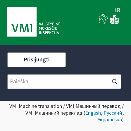
Prisijungti
VMI Machine translation / VMI Машинный перевод /
VMI Машинний переклад (
English
,
Русский
,
Українська
)