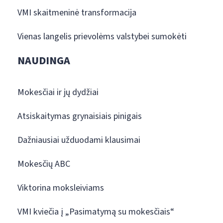
VMI skaitmeninė transformacija
Vienas langelis prievolėms valstybei sumokėti
NAUDINGA
Mokesčiai ir jų dydžiai
Atsiskaitymas grynaisiais pinigais
Dažniausiai užduodami klausimai
Mokesčių ABC
Viktorina moksleiviams
VMI kviečia į „Pasimatymą su mokesčiais“