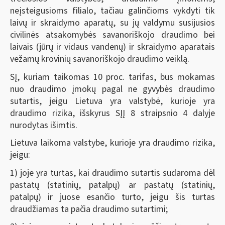
neįsteigusioms filialo, tačiau galinčioms vykdyti tik
laivų ir skraidymo aparatų, su jų valdymu susijusios
civilinės atsakomybės savanoriškojo draudimo bei
laivais (jūrų ir vidaus vandenų) ir skraidymo aparatais
vežamų krovinių savanoriškojo draudimo veiklą.
SĮ, kuriam taikomas 10 proc. tarifas, bus mokamas
nuo draudimo įmokų pagal ne gyvybės draudimo
sutartis, jeigu Lietuva yra valstybė, kurioje yra
draudimo rizika, išskyrus SĮĮ 8 straipsnio 4 dalyje
nurodytas išimtis.
Lietuva laikoma valstybe, kurioje yra draudimo rizika,
jeigu:
1) joje yra turtas, kai draudimo sutartis sudaroma dėl
pastatų (statinių, patalpų) ar pastatų (statinių,
patalpų) ir juose esančio turto, jeigu šis turtas
draudžiamas ta pačia draudimo sutartimi;