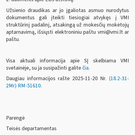
Užsienio draudikas ar jo įgaliotas asmuo nurodytus
dokumentus gali įteikti tiesiogiai atvykęs į VMI
struktūrinį padalinį, atsakingą už mokesčių mokėtojų
aptarnavimą, išsiųsti elektroniniu paštu
vmi@vmi.lt
ar
paštu.
Visa aktuali informacija apie SĮ skelbiama VMI
svetainėje, su ja susipažinti galite
čia
.
Daugiau informacijos rašte 2025-11-20 Nr.
(18.2-31-
2Mr)
RM-51610
.
Parengė
Teisės departamentas