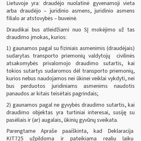
Lietuvoje yra: draudėjo nuolatinė gyvenamoji vieta
arba draudėjo – juridinio asmens, juridinio asmens
filialo ar atstovybės – buveinė.
Draudikai bus atleidžiami nuo SĮ mokėjimo už tas
draudimo įmokas, kurios:
1) gaunamos pagal su fiziniais asmenimis (draudėjais)
sudarytas transporto priemonių valdytojų civilinės
atsakomybės privalomojo draudimo sutartis, kai
tokios sutartys sudaromos dėl transporto priemonių,
kurios nebus naudojamos nei ūkinei veiklai vykdyti, nei
bus perduotos juridiniams asmenims naudotis
panaudos ar kitais teisėtais pagrindais;
2) gaunamos pagal ne gyvybės draudimo sutartis, kai
draudimo objektas yra turtiniai interesai, susiję su
pasėliais ir (ar) augalais, ūkinių gyvūnų sveikata.
Parengtame Apraše paaiškinta, kad Deklaracija
KIT725 užpildoma ir pateikiama realiu laiku