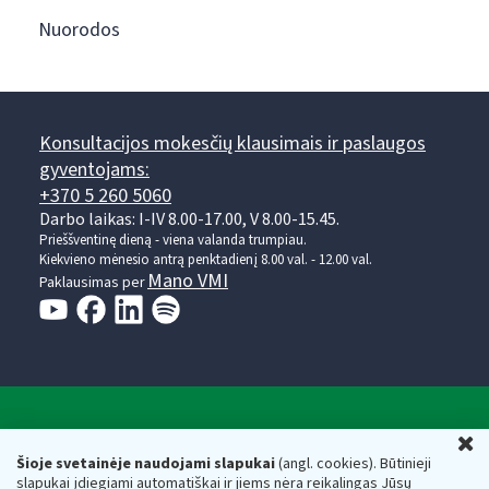
Nuorodos
Konsultacijos mokesčių klausimais ir paslaugos
gyventojams:
+370 5 260 5060
Darbo laikas: I-IV 8.00-17.00, V 8.00-15.45.
Prieššventinę dieną - viena valanda trumpiau.
Kiekvieno mėnesio antrą penktadienį 8.00 val. - 12.00 val.
Mano VMI
Paklausimas per
Valstybinė mokesčių inspekcija prie Lietuvos
U
Respublikos finansų ministerijos
Šioje svetainėje naudojami slapukai
(angl. cookies). Būtinieji
slapukai įdiegiami automatiškai ir jiems nėra reikalingas Jūsų