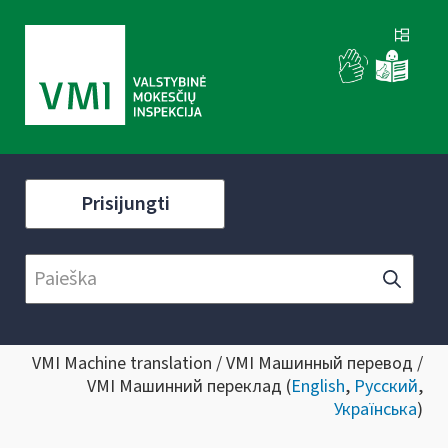
Prisijungti
VMI Machine translation / VMI Машинный перевод /
VMI Машинний переклад (
English
,
Русский
,
Українська
)