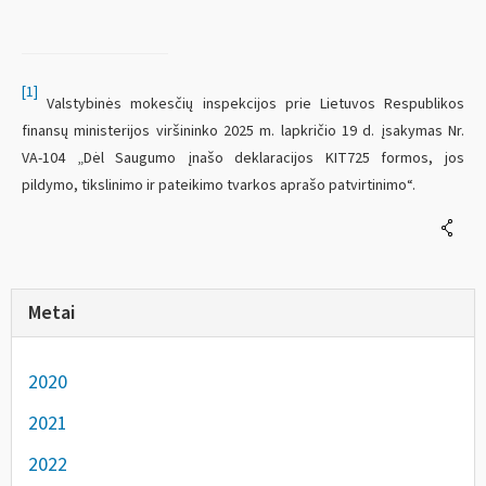
[1]
Valstybinės mokesčių inspekcijos prie Lietuvos Respublikos
finansų ministerijos viršininko 2025 m. lapkričio 19 d. įsakymas Nr.
VA-104 „Dėl Saugumo įnašo deklaracijos KIT725 formos, jos
pildymo, tikslinimo ir pateikimo tvarkos aprašo patvirtinimo“.
Metai
2020
2021
2022