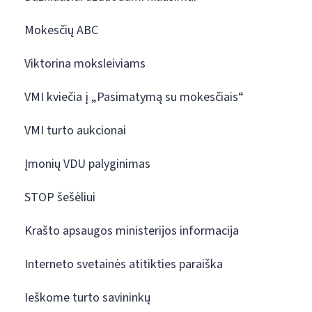
Mokesčių ABC
Viktorina moksleiviams
VMI kviečia į „Pasimatymą su mokesčiais“
VMI turto aukcionai
Įmonių VDU palyginimas
STOP šešėliui
Krašto apsaugos ministerijos informacija
Interneto svetainės atitikties paraiška
Ieškome turto savininkų