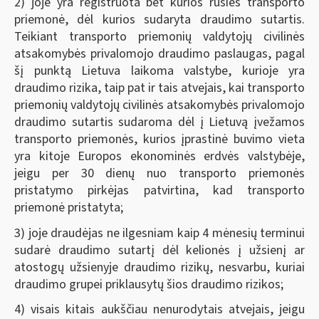
2) joje yra registruota bet kurios rūšies transporto
priemonė, dėl kurios sudaryta draudimo sutartis.
Teikiant transporto priemonių valdytojų civilinės
atsakomybės privalomojo draudimo paslaugas, pagal
šį punktą Lietuva laikoma valstybe, kurioje yra
draudimo rizika, taip pat ir tais atvejais, kai transporto
priemonių valdytojų civilinės atsakomybės privalomojo
draudimo sutartis sudaroma dėl į Lietuvą įvežamos
transporto priemonės, kurios įprastinė buvimo vieta
yra kitoje Europos ekonominės erdvės valstybėje,
jeigu per 30 dienų nuo transporto priemonės
pristatymo pirkėjas patvirtina, kad transporto
priemonė pristatyta;
3) joje draudėjas ne ilgesniam kaip 4 mėnesių terminui
sudarė draudimo sutartį dėl kelionės į užsienį ar
atostogų užsienyje draudimo rizikų, nesvarbu, kuriai
draudimo grupei priklausytų šios draudimo rizikos;
4) visais kitais aukščiau nenurodytais atvejais, jeigu