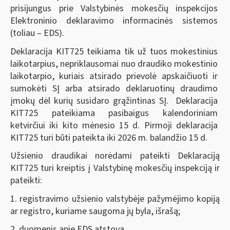
prisijungus prie Valstybinės mokesčių inspekcijos
Elektroninio deklaravimo informacinės sistemos
(toliau – EDS).
Deklaracija KIT725 teikiama tik už tuos mokestinius
laikotarpius, nepriklausomai nuo draudiko mokestinio
laikotarpio, kuriais atsirado prievolė apskaičiuoti ir
sumokėti SĮ arba atsirado deklaruotinų draudimo
įmokų dėl kurių susidaro grąžintinas SĮ. Deklaracija
KIT725 pateikiama pasibaigus kalendoriniam
ketvirčiui iki kito mėnesio 15 d. Pirmoji deklaracija
KIT725 turi būti pateikta iki 2026 m. balandžio 15 d.
Užsienio draudikai norėdami pateikti Deklaraciją
KIT725 turi kreiptis į Valstybinę mokesčių inspekciją ir
pateikti:
1. registravimo užsienio valstybėje pažymėjimo kopiją
ar registro, kuriame saugoma jų byla, išrašą;
2. duomenis apie EDS atstovą.