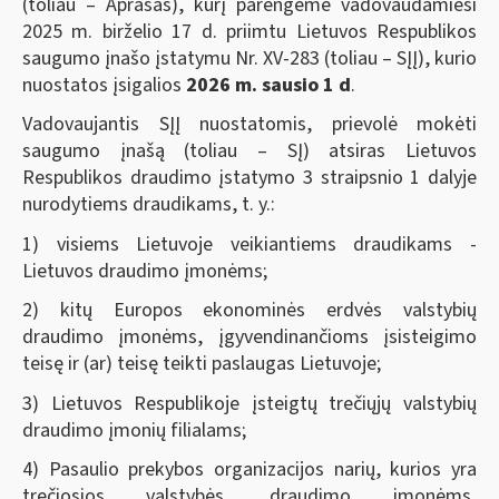
(toliau – Aprašas), kurį parengėme vadovaudamiesi
2025 m. birželio 17 d. priimtu Lietuvos Respublikos
saugumo įnašo įstatymu Nr. XV-283 (toliau – SĮĮ), kurio
nuostatos įsigalios
2026 m. sausio 1 d
.
Vadovaujantis SĮĮ nuostatomis, prievolė mokėti
saugumo įnašą (toliau – SĮ) atsiras Lietuvos
Respublikos draudimo įstatymo 3 straipsnio 1 dalyje
nurodytiems draudikams, t. y.:
1) visiems Lietuvoje veikiantiems draudikams -
Lietuvos draudimo įmonėms;
2) kitų Europos ekonominės erdvės valstybių
draudimo įmonėms, įgyvendinančioms įsisteigimo
teisę ir (ar) teisę teikti paslaugas Lietuvoje;
3) Lietuvos Respublikoje įsteigtų trečiųjų valstybių
draudimo įmonių filialams;
4) Pasaulio prekybos organizacijos narių, kurios yra
trečiosios valstybės, draudimo įmonėms,