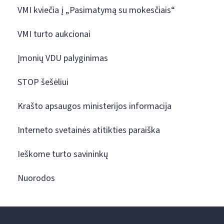
VMI kviečia į „Pasimatymą su mokesčiais“
VMI turto aukcionai
Įmonių VDU palyginimas
STOP šešėliui
Krašto apsaugos ministerijos informacija
Interneto svetainės atitikties paraiška
Ieškome turto savininkų
Nuorodos