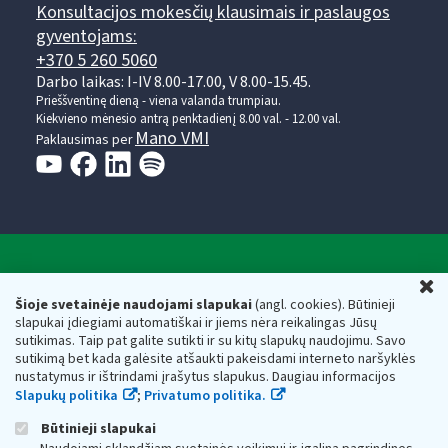
Konsultacijos mokesčių klausimais ir paslaugos
gyventojams:
+370 5 260 5060
Darbo laikas: I-IV 8.00-17.00, V 8.00-15.45.
Prieššventinę dieną - viena valanda trumpiau.
Kiekvieno mėnesio antrą penktadienį 8.00 val. - 12.00 val.
Mano VMI
Paklausimas per
Valstybinė mokesčių inspekcija prie Lietuvos
U
Respublikos finansų ministerijos
Šioje svetainėje naudojami slapukai
(angl. cookies). Būtinieji
slapukai įdiegiami automatiškai ir jiems nėra reikalingas Jūsų
Biudžetinė įstaiga. Juridinio asmens kodas — 188659752,
sutikimas. Taip pat galite sutikti ir su kitų slapukų naudojimu. Savo
adresas: Vasario 16-osios g. 14, 01107 Vilnius, Lietuva, el.paštas:
sutikimą bet kada galėsite atšaukti pakeisdami interneto naršyklės
vmi@vmi.lt
, E. pristatymo dėžutės adresas 188659752
nustatymus ir ištrindami įrašytus slapukus. Daugiau informacijos
Duomenys apie Valstybinę mokesčių inspekciją prie Lietuvos
Slapukų politika
;
Privatumo politika.
Respublikos finansų ministerijos kaupiami ir saugomi Juridinių
asmenų registre
Būtinieji slapukai