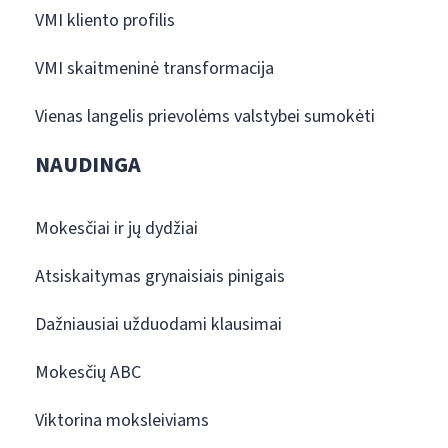
VMI kliento profilis
VMI skaitmeninė transformacija
Vienas langelis prievolėms valstybei sumokėti
NAUDINGA
Mokesčiai ir jų dydžiai
Atsiskaitymas grynaisiais pinigais
Dažniausiai užduodami klausimai
Mokesčių ABC
Viktorina moksleiviams