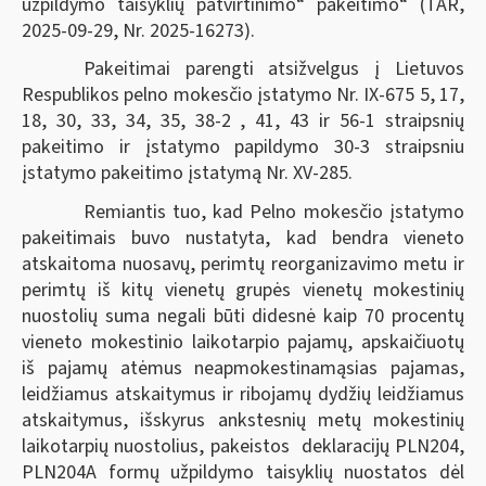
užpildymo taisyklių patvirtinimo“ pakeitimo“
(TAR,
2025-09-29, Nr. 2025-16273).
Pakeitimai parengti atsižvelgus į Lietuvos
Respublikos pelno mokesčio įstatymo Nr. IX-675 5, 17,
18, 30, 33, 34, 35, 38-2 , 41, 43 ir 56-1 straipsnių
pakeitimo ir įstatymo papildymo 30-3 straipsniu
įstatymo pakeitimo įstatymą Nr. XV-285.
Remiantis tuo, kad Pelno mokesčio įstatymo
pakeitimais buvo nustatyta, kad bendra vieneto
atskaitoma nuosavų, perimtų reorganizavimo metu ir
perimtų iš kitų vienetų grupės vienetų mokestinių
nuostolių suma negali būti didesnė kaip 70 procentų
vieneto mokestinio laikotarpio pajamų, apskaičiuotų
iš pajamų atėmus neapmokestinamąsias pajamas,
leidžiamus atskaitymus ir ribojamų dydžių leidžiamus
atskaitymus, išskyrus ankstesnių metų mokestinių
laikotarpių nuostolius, pakeistos deklaracijų PLN204,
PLN204A formų užpildymo taisyklių nuostatos dėl