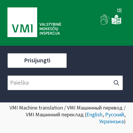
Prisijungti
VMI Machine translation / VMI Машинный перевод /
VMI Машинний переклад (
English
,
Русский
,
Українська
)