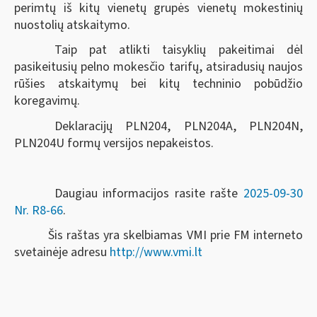
perimtų iš kitų vienetų grupės vienetų mokestinių
nuostolių atskaitymo.
Taip pat atlikti taisyklių pakeitimai dėl
pasikeitusių pelno mokesčio tarifų, atsiradusių naujos
rūšies atskaitymų bei kitų techninio pobūdžio
koregavimų.
Deklaracijų PLN204, PLN204A, PLN204N,
PLN204U formų versijos nepakeistos.
Daugiau informacijos rasite rašte
2025-09-30
Nr. R8-66
.
Šis raštas yra skelbiamas VMI prie FM interneto
svetainėje adresu
http://www.vmi.lt