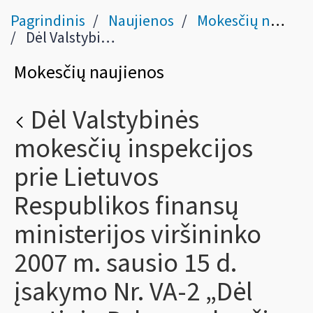
Pagrindinis
Naujienos
Mokesčių naujienos
Dėl Valstybinės mokesčių inspekcijos prie Lietuvos Respublikos finansų ministerijos viršininko 2007 m. sausio 15 d. įsakymo Nr. VA-2 „Dėl metinių Pelno mokesčio deklaracijų PLN204, PLN204A, PLN204N, PLN204U formų bei jų užpildymo taisyklių patvirtinimo“ pakeitimo
Mokesčių naujienos
Dėl Valstybinės
mokesčių inspekcijos
prie Lietuvos
Respublikos finansų
ministerijos viršininko
2007 m. sausio 15 d.
įsakymo Nr. VA-2 „Dėl