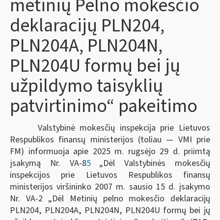
metinių Pelno mokesčio
deklaracijų PLN204,
PLN204A, PLN204N,
PLN204U formų bei jų
užpildymo taisyklių
patvirtinimo“ pakeitimo
Valstybinė mokesčių inspekcija prie Lietuvos
Respublikos finansų ministerijos (toliau — VMI prie
FM) informuoja apie 2025 m. rugsėjo 29 d. priimtą
įsakymą Nr. VA-8
5
„Dėl Valstybinės mokesčių
inspekcijos prie Lietuvos Respublikos finansų
ministerijos viršininko 2007 m. sausio 15 d. įsakymo
Nr. VA-2 „Dėl Metinių pelno mokesčio deklaracijų
PLN204, PLN204A, PLN204N, PLN204U formų bei jų