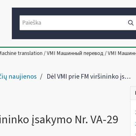
Machine translation / VMI Машинный перевод / VMI Машин
ių naujienos
Dėl VMI prie FM viršininko įsakymo Nr. VA-29 pakeitimo
šininko įsakymo Nr. VA-29