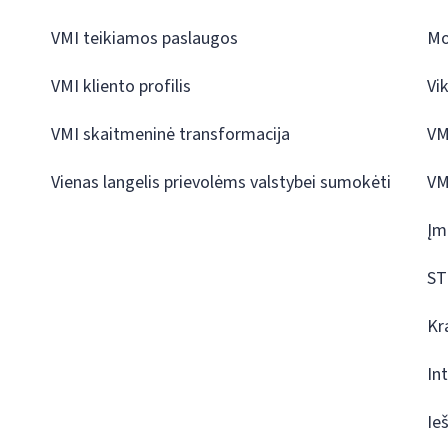
VMI teikiamos paslaugos
Mo
VMI kliento profilis
Vi
VMI skaitmeninė transformacija
VM
Vienas langelis prievolėms valstybei sumokėti
VM
Įm
ST
Kr
In
Ie