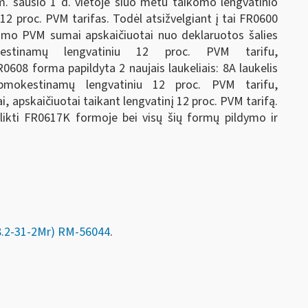
 sausio 1 d. vietoje šiuo metu taikomo lengvatinio
12 proc. PVM tarifas. Todėl atsižvelgiant į tai FR0600
vimo PVM sumai apskaičiuotai nuo deklaruotos šalies
okestinamų lengvatiniu 12 proc. PVM tarifu,
608 forma papildyta 2 naujais laukeliais: 8A laukelis
apmokestinamų lengvatiniu 12 proc. PVM tarifu,
 apskaičiuotai taikant lengvatinį 12 proc. PVM tarifą.
likti FR0617K formoje bei visų šių formų pildymo ir
8.2-31-2Mr) RM-56044
.