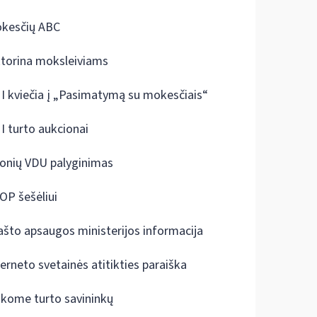
kesčių ABC
ktorina moksleiviams
I kviečia į „Pasimatymą su mokesčiais“
I turto aukcionai
onių VDU palyginimas
OP šešėliui
ašto apsaugos ministerijos informacija
terneto svetainės atitikties paraiška
škome turto savininkų