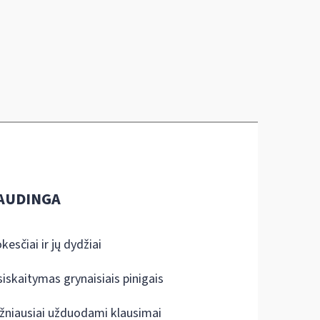
AUDINGA
kesčiai ir jų dydžiai
siskaitymas grynaisiais pinigais
žniausiai užduodami klausimai