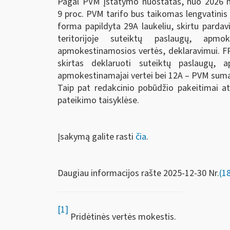
Pagal PVM įstatymo nuostatas, nuo 2026 m.
9 proc. PVM tarifo bus taikomas lengvatinis 
forma papildyta 29A laukeliu, skirtu parda
teritorijoje suteiktų paslaugų, apm
apmokestinamosios vertės, deklaravimui. FR0
skirtas deklaruoti suteiktų paslaugų, 
apmokestinamajai vertei bei 12A – PVM sumai,
Taip pat redakcinio pobūdžio pakeitimai at
pateikimo taisyklėse.
Įsakymą galite rasti
čia
.
Daugiau informacijos rašte 2025-12-30 Nr.
(1
[1]
Pridėtinės vertės mokestis.