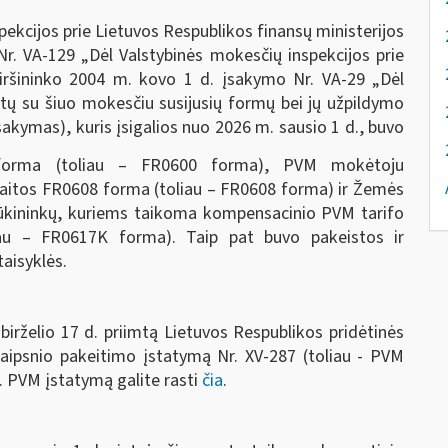
kcijos prie Lietuvos Respublikos finansų ministerijos
r. VA-129 „Dėl Valstybinės mokesčių inspekcijos prie
viršininko 2004 m. kovo 1 d. įsakymo Nr. VA-29 „Dėl
itų su šiuo mokesčiu susijusių formų bei jų užpildymo
Įsakymas), kuris įsigalios nuo 2026 m. sausio 1 d., buvo
forma (toliau – FR0600 forma), PVM mokėtoju
itos FR0608 forma (toliau – FR0608 forma) ir Žemės
š ūkininkų, kuriems taikoma kompensacinio PVM tarifo
au – FR0617K forma). Taip pat buvo pakeistos ir
aisyklės.
irželio 17 d. priimtą Lietuvos Respublikos pridėtinės
aipsnio pakeitimo įstatymą Nr. XV-287 (toliau - PVM
d. PVM įstatymą galite rasti
čia
.