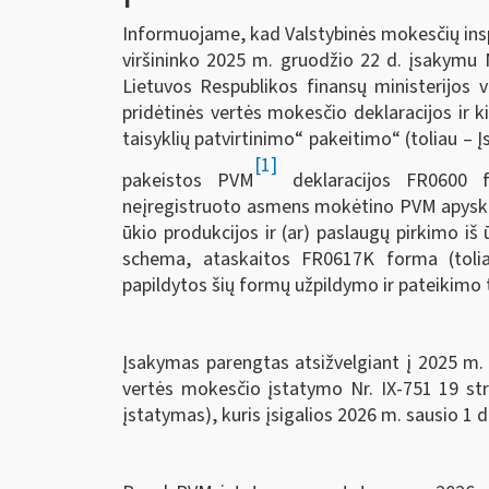
Informuojame, kad Valstybinės mokesčių inspe
viršininko 2025 m. gruodžio 22 d. įsakymu N
Lietuvos Respublikos finansų ministerijos 
pridėtinės vertės mokesčio deklaracijos ir k
taisyklių patvirtinimo“ pakeitimo“ (toliau – 
[1]
pakeistos PVM
deklaracijos FR0600 
neįregistruoto asmens mokėtino PVM apyska
ūkio produkcijos ir (ar) paslaugų pirkimo i
schema, ataskaitos FR0617K forma (toli
papildytos šių formų užpildymo ir pateikimo t
Įsakymas parengtas atsižvelgiant į 2025 m. b
vertės mokesčio įstatymo Nr. IX-751 19 str
įstatymas), kuris įsigalios 2026 m. sausio 1 