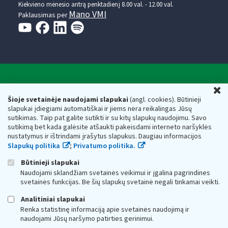
Kiekvieno mėnesio antrą penktadienį 8.00 val. - 12.00 val.
Mano VMI
Paklausimas per
Valstybinė mokesčių inspekcija prie Lietuvos
U
Respublikos finansų ministerijos
Šioje svetainėje naudojami slapukai
(angl. cookies). Būtinieji
slapukai įdiegiami automatiškai ir jiems nėra reikalingas Jūsų
Biudžetinė įstaiga. Juridinio asmens kodas — 188659752,
sutikimas. Taip pat galite sutikti ir su kitų slapukų naudojimu. Savo
adresas: Vasario 16-osios g. 14, 01107 Vilnius, Lietuva, el.paštas:
sutikimą bet kada galėsite atšaukti pakeisdami interneto naršyklės
vmi@vmi.lt
, E. pristatymo dėžutės adresas 188659752
nustatymus ir ištrindami įrašytus slapukus. Daugiau informacijos
Duomenys apie Valstybinę mokesčių inspekciją prie Lietuvos
Slapukų politika
;
Privatumo politika.
Respublikos finansų ministerijos kaupiami ir saugomi Juridinių
asmenų registre
Būtinieji slapukai
Naudojami sklandžiam svetainės veikimui ir įgalina pagrindines
svetainės funkcijas. Be šių slapukų svetainė negali tinkamai veikti.
Analitiniai slapukai
Renka statistinę informaciją apie svetainės naudojimą ir
naudojami Jūsų naršymo patirties gerinimui.