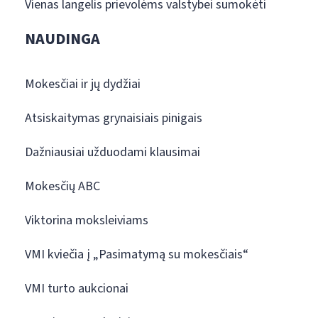
Vienas langelis prievolėms valstybei sumokėti
NAUDINGA
Mokesčiai ir jų dydžiai
Atsiskaitymas grynaisiais pinigais
Dažniausiai užduodami klausimai
Mokesčių ABC
Viktorina moksleiviams
VMI kviečia į „Pasimatymą su mokesčiais“
VMI turto aukcionai