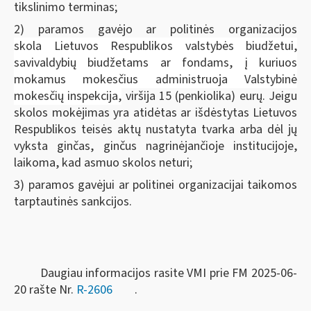
tikslinimo terminas;
2) paramos gavėjo ar politinės organizacijos
skola Lietuvos Respublikos valstybės biudžetui,
savivaldybių biudžetams ar fondams, į kuriuos
mokamus mokesčius administruoja Valstybinė
mokesčių inspekcija,
viršija 15 (penkiolika) eurų. Jeigu
skolos mokėjimas yra atidėtas ar išdėstytas Lietuvos
Respublikos teisės aktų nustatyta tvarka arba dėl jų
vyksta ginčas, ginčus nagrinėjančioje institucijoje,
laikoma, kad asmuo skolos neturi;
3) paramos gavėjui ar politinei organizacijai taikomos
tarptautinės sankcijos.
Daugiau informacijos rasite VMI prie FM 2025-06-
20 rašte Nr.
R-2606
.