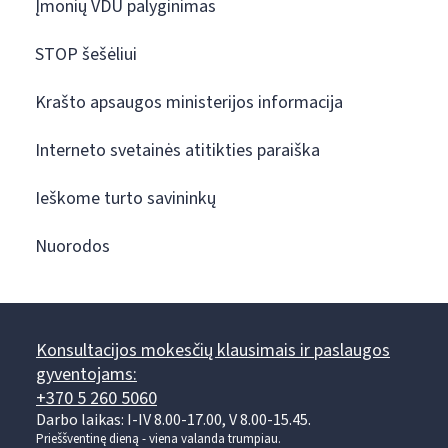
Įmonių VDU palyginimas
STOP šešėliui
Krašto apsaugos ministerijos informacija
Interneto svetainės atitikties paraiška
Ieškome turto savininkų
Nuorodos
Konsultacijos mokesčių klausimais ir paslaugos
gyventojams:
+370 5 260 5060
Darbo laikas: I-IV 8.00-17.00, V 8.00-15.45.
Prieššventinę dieną - viena valanda trumpiau.