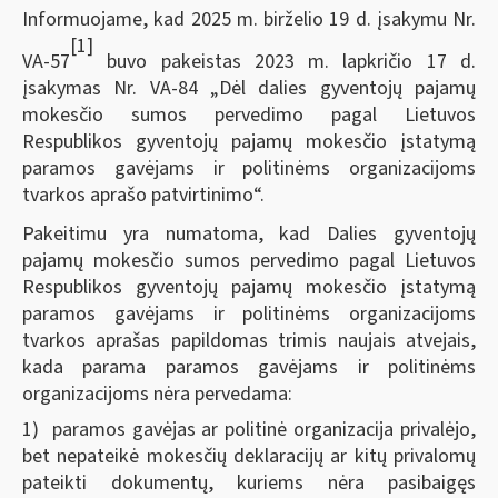
Informuojame, kad 2025 m. birželio 19 d. įsakymu Nr.
[1]
VA-57
buvo pakeistas 2023 m. lapkričio 17 d.
įsakymas Nr. VA-84 „Dėl dalies gyventojų pajamų
mokesčio sumos pervedimo pagal Lietuvos
Respublikos gyventojų pajamų mokesčio įstatymą
paramos gavėjams ir politinėms organizacijoms
tvarkos aprašo patvirtinimo“.
Pakeitimu yra numatoma, kad Dalies gyventojų
pajamų mokesčio sumos pervedimo pagal Lietuvos
Respublikos gyventojų pajamų mokesčio įstatymą
paramos gavėjams ir politinėms organizacijoms
tvarkos aprašas papildomas trimis naujais atvejais,
kada parama paramos gavėjams ir politinėms
organizacijoms nėra pervedama:
1) paramos gavėjas ar politinė organizacija privalėjo,
bet nepateikė mokesčių deklaracijų ar kitų privalomų
pateikti dokumentų, kuriems nėra pasibaigęs