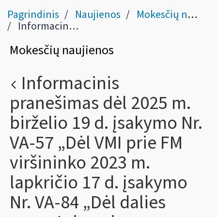
Pagrindinis
Naujienos
Mokesčių naujienos
Informacinis pranešimas dėl 2025 m. birželio 19 d. įsakymo Nr. VA-57 „Dėl VMI prie FM viršininko 2023 m. lapkričio 17 d. įsakymo Nr. VA-84 „Dėl dalies gyventojų pajamų mokesčio sumos pervedimo pagal Lietuvos Respublikos gyventojų pajamų mokesčio įstatymą paramos gavėjams ir politinėms organizacijoms tvarkos aprašo patvirtinimo“ pakeitimo
Mokesčių naujienos
Informacinis
pranešimas dėl 2025 m.
birželio 19 d. įsakymo Nr.
VA-57 „Dėl VMI prie FM
viršininko 2023 m.
lapkričio 17 d. įsakymo
Nr. VA-84 „Dėl dalies