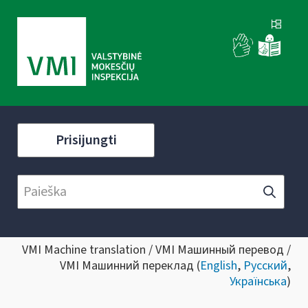
Prisijungti
VMI Machine translation / VMI Машинный перевод /
VMI Машинний переклад (
English
,
Русский
,
Українська
)