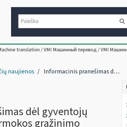
Machine translation / VMI Машинный перевод / VMI Машин
ių naujienos
Informacinis pranešimas dėl gyventojų pajamų mokesčio permokos grąžinimo
šimas dėl gyventojų
rmokos grąžinimo