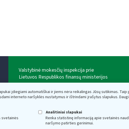
Valstybinė mokesčių inspekcija prie
Lietuvos Respublikos finansų ministerijos
Biudžetinė įstaiga. Juridinio asmens kodas — 188659752,
adresas: Vasario 16-osios g. 14, 01107 Vilnius, Lietuva,
lapukai įdiegiami automatiškai ir jiems nėra reikalingas Jūsų sutikimas. Taip pa
el.paštas:
vmi@vmi.lt
, E. pristatymo dėžutės adresas
sdami interneto naršyklės nustatymus ir ištrindami įrašytus slapukus. Daug
188659752
Duomenys apie Valstybinę mokesčių inspekciją prie
Lietuvos Respublikos finansų ministerijos kaupiami ir
Analitiniai slapukai
saugomi Juridinių asmenų registre
s svetainės
Renka statistinę informaciją apie svetainės naud
naršymo patirties gerinimui.