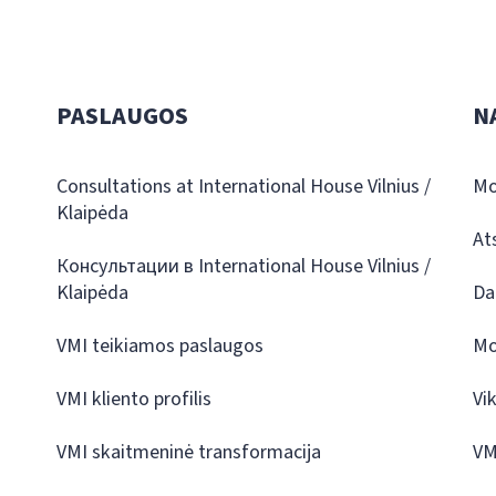
PASLAUGOS
N
Consultations at International House Vilnius /
Mo
Klaipėda
At
Консультации в International House Vilnius /
Klaipėda
Da
VMI teikiamos paslaugos
Mo
VMI kliento profilis
Vi
VMI skaitmeninė transformacija
VM