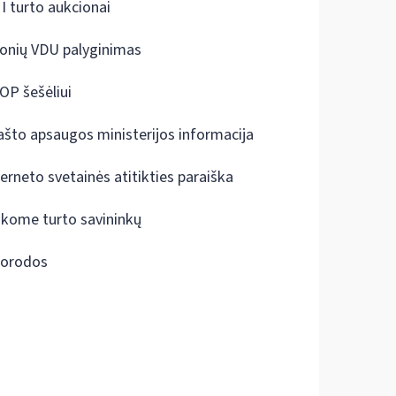
I turto aukcionai
onių VDU palyginimas
OP šešėliui
ašto apsaugos ministerijos informacija
terneto svetainės atitikties paraiška
škome turto savininkų
orodos