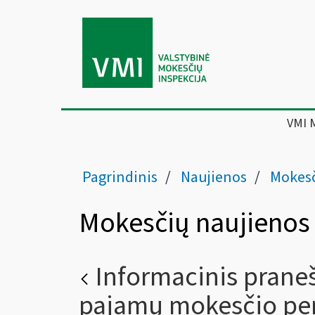
VMI 
Pagrindinis
Naujienos
Mokesč
Mokesčių naujienos
Informacinis prane
pajamų mokesčio pe