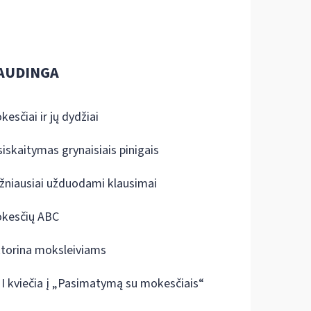
AUDINGA
kesčiai ir jų dydžiai
siskaitymas grynaisiais pinigais
žniausiai užduodami klausimai
kesčių ABC
ktorina moksleiviams
I kviečia į „Pasimatymą su mokesčiais“