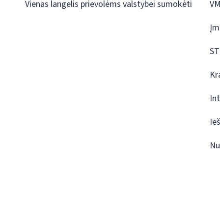
Vienas langelis prievolėms valstybei sumokėti
VM
Įm
ST
Kr
In
Ie
Nu