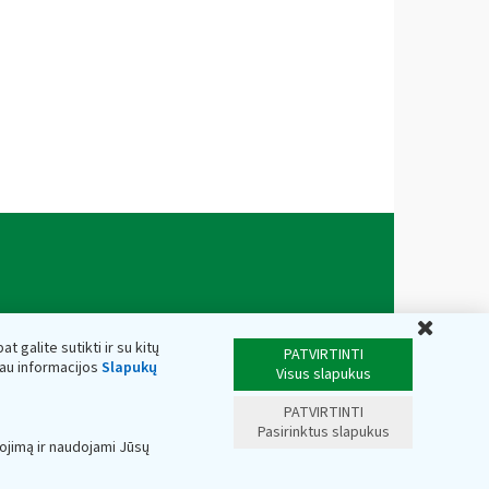
Uždar
t galite sutikti ir su kitų
PATVIRTINTI
iau informacijos
Slapukų
Visus slapukus
PATVIRTINTI
Pasirinktus slapukus
ojimą ir naudojami Jūsų