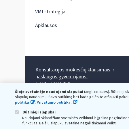
VMI strategija
Apklausos
Konsultacijos mokesčių klausimais ir
paslaugos gyventojams:
+370 5 260 5060
Darbo laikas: I-IV 8.00-17.00, V 8.00-15.45.
Šioje svetainėje naudojami slapukai
(angl. cookies). Būtinieji s
Prieššventinę dieną - viena valanda trumpiau.
slapukų naudojimu. Savo sutikimą bet kada galėsite atšaukti pakei
Kiekvieno mėnesio antrą penktadienį 8.00 val. - 12.00 val.
politika
;
Privatumo politika.
Mano VMI
Paklausimas per
Būtinieji slapukai
Naudojami sklandžiam svetainės veikimui ir įgalina pagrindine
funkcijas. Be šių slapukų svetainė negali tinkamai veikti.