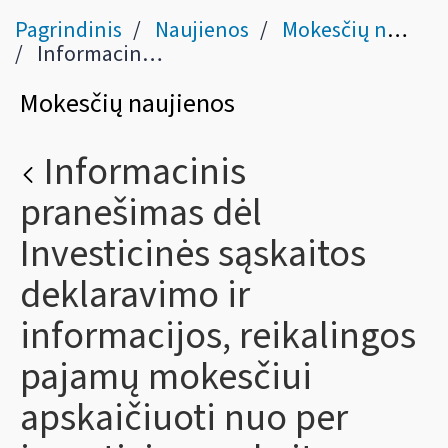
Pagrindinis
Naujienos
Mokesčių naujienos
Informacinis pranešimas dėl Investicinės sąskaitos deklaravimo ir informacijos, reikalingos pajamų mokesčiui apskaičiuoti nuo per investicinę sąskaitą gautų pajamų pateikimo mokesčių administratoriui tvarkos patvirtinimo
Mokesčių naujienos
Informacinis
pranešimas dėl
Investicinės sąskaitos
deklaravimo ir
informacijos, reikalingos
pajamų mokesčiui
apskaičiuoti nuo per