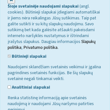
Šioje svetainėje naudojami slapukai
(angl.
cookies). Būtinieji slapukai įdiegiami automatiškai
ir jiems nėra reikalingas Jūsų sutikimas. Taip pat
galite sutikti ir su kitų slapukų naudojimu. Savo
sutikimą bet kada galėsite atšaukti pakeisdami
interneto naršyklės nustatymus ir ištrindami
įrašytus slapukus. Daugiau informacijos
Slapukų
politika
;
Privatumo politika.
Būtinieji slapukai
Naudojami sklandžiam svetainės veikimui ir įgalina
pagrindines svetainės funkcijas. Be šių slapukų
svetainė negali tinkamai veikti.
Analitiniai slapukai
Renka statistinę informaciją apie svetainės
naudojimą ir naudojami Jūsų naršymo patirties
gerinimui.