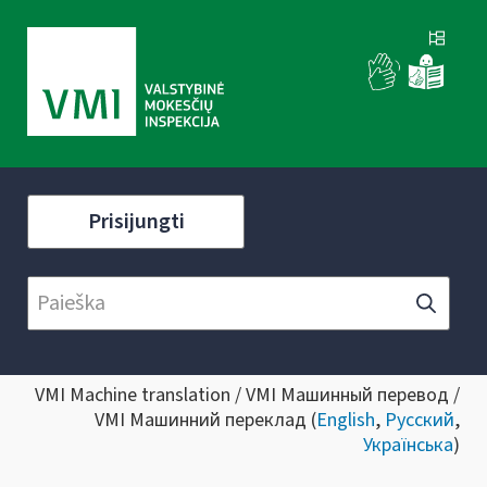
Prisijungti
VMI Machine translation / VMI Машинный перевод /
VMI Машинний переклад (
English
,
Русский
,
Українська
)