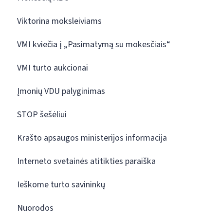
Viktorina moksleiviams
VMI kviečia į „Pasimatymą su mokesčiais“
VMI turto aukcionai
Įmonių VDU palyginimas
STOP šešėliui
Krašto apsaugos ministerijos informacija
Interneto svetainės atitikties paraiška
Ieškome turto savininkų
Nuorodos