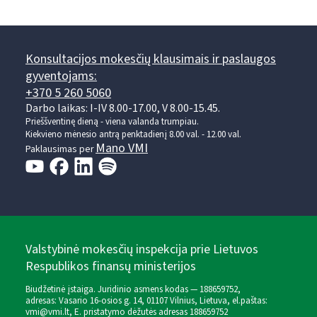
Konsultacijos mokesčių klausimais ir paslaugos
gyventojams:
+370 5 260 5060
Darbo laikas: I-IV 8.00-17.00, V 8.00-15.45.
Prieššventinę dieną - viena valanda trumpiau.
Kiekvieno mėnesio antrą penktadienį 8.00 val. - 12.00 val.
Mano VMI
Paklausimas per
Valstybinė mokesčių inspekcija prie Lietuvos
Respublikos finansų ministerijos
Biudžetinė įstaiga. Juridinio asmens kodas — 188659752,
adresas: Vasario 16-osios g. 14, 01107 Vilnius, Lietuva, el.paštas:
vmi@vmi.lt
, E. pristatymo dėžutės adresas 188659752