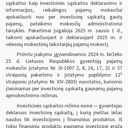
sąskaitos kaip investicinės sąskaitos deklaravimo ir
informacijos, reikalingos pajamų mokesčiui
apskaičiuoti nuo per investicinę sąskaitą gautų
pajamų, pateikimo mokesčių administratoriui
taisyklės. Pakeitimai įsigalioja 2025 m. sausio 1 d.,
taikomi apskaičiuojant ir deklaruojant 2025 m. ir
vėlesnių mokestinių laikotarpių pajamų mokestį.
Priimtu įsakymu įgyvendinamos 2024 m. birželio
25 d. Lietuvos Respublikos gyventojų pajamų
mokesčio įstatymo Nr. IX-1007 2, 8, 16, 17, 21 ir 37
1
straipsnių pakeitimo ir Įstatymo papildymo 12
straipsniu įstatymo Nr. XIV-2803) nuostatos, kuriomis
įteisinamas per investicinę sąskaitą gaunamų pajamų
apmokestinimo režimas.
Investicinės sąskaitos režimo esmė — gyventojas
deklaruos investicinę sąskaitą, į kurią įneštas lėšas
naudos tik investicijoms į finansinius produktus. Iš
tokių finansinių produktų gaunama investicinė grąža