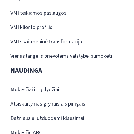
VMI teikiamos paslaugos
VMI kliento profilis
VMI skaitmeninė transformacija
Vienas langelis prievolėms valstybei sumokėti
NAUDINGA
Mokesčiai ir jų dydžiai
Atsiskaitymas grynaisiais pinigais
Dažniausiai užduodami klausimai
Mokesčių ABC