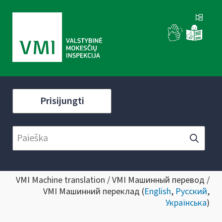
Prisijungti
VMI Machine translation / VMI Машинный перевод /
VMI Машинний переклад (
English
,
Русский
,
Українська
)