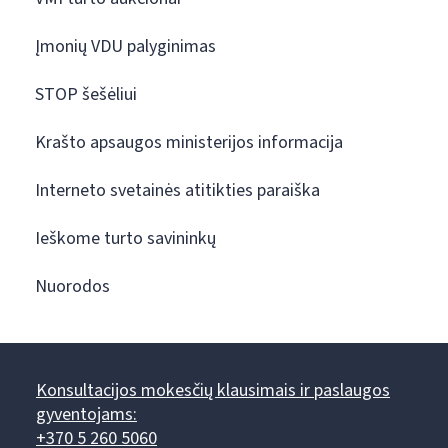
Įmonių VDU palyginimas
STOP šešėliui
Krašto apsaugos ministerijos informacija
Interneto svetainės atitikties paraiška
Ieškome turto savininkų
Nuorodos
Konsultacijos mokesčių klausimais ir paslaugos
gyventojams:
+370 5 260 5060