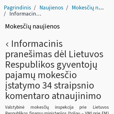
Pagrindinis
Naujienos
Mokesčių naujienos
Informacinis pranešimas dėl Lietuvos Respublikos gyventojų pajamų mokesčio įstatymo 34 straipsnio komentaro atnaujinimo
Mokesčių naujienos
Informacinis
pranešimas dėl Lietuvos
Respublikos gyventojų
pajamų mokesčio
įstatymo 34 straipsnio
komentaro atnaujinimo
Valstybinė mokesčių inspekcija prie Lietuvos
Respublikos finansų ministerijos (toliau – VMI prie FM)