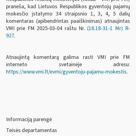
praneša, kad Lietuvos Respublikos gyventojų pajamų
mokesčio įstatymo 34 straipsnio
1
, 3, 4, 5 dalių
komentaras (apibendrintas paaiškinimas) atnaujintas
VMI prie FM 2025-03-04 raštu Nr.
(18.18-31-1 Mr) R-
927
.
Atnaujintą komentarą galima rasti VMI prie FM
interneto svetainėje adresu:
https://www.vmi.lt/evmi/gyventoju-pajamu-mokestis
.
Informaciją parengė
Teisės departamentas