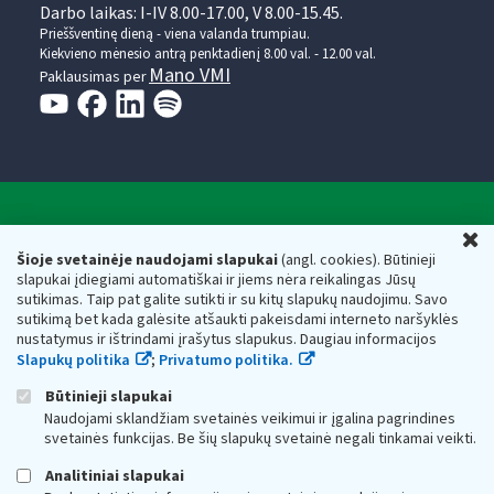
Darbo laikas: I-IV 8.00-17.00, V 8.00-15.45.
Prieššventinę dieną - viena valanda trumpiau.
Kiekvieno mėnesio antrą penktadienį 8.00 val. - 12.00 val.
Mano VMI
Paklausimas per
Valstybinė mokesčių inspekcija prie Lietuvos
U
Respublikos finansų ministerijos
Šioje svetainėje naudojami slapukai
(angl. cookies). Būtinieji
slapukai įdiegiami automatiškai ir jiems nėra reikalingas Jūsų
Biudžetinė įstaiga. Juridinio asmens kodas — 188659752,
sutikimas. Taip pat galite sutikti ir su kitų slapukų naudojimu. Savo
adresas: Vasario 16-osios g. 14, 01107 Vilnius, Lietuva, el.paštas:
sutikimą bet kada galėsite atšaukti pakeisdami interneto naršyklės
vmi@vmi.lt
, E. pristatymo dėžutės adresas 188659752
nustatymus ir ištrindami įrašytus slapukus. Daugiau informacijos
Duomenys apie Valstybinę mokesčių inspekciją prie Lietuvos
Slapukų politika
;
Privatumo politika.
Respublikos finansų ministerijos kaupiami ir saugomi Juridinių
asmenų registre
Būtinieji slapukai
Naudojami sklandžiam svetainės veikimui ir įgalina pagrindines
svetainės funkcijas. Be šių slapukų svetainė negali tinkamai veikti.
Analitiniai slapukai