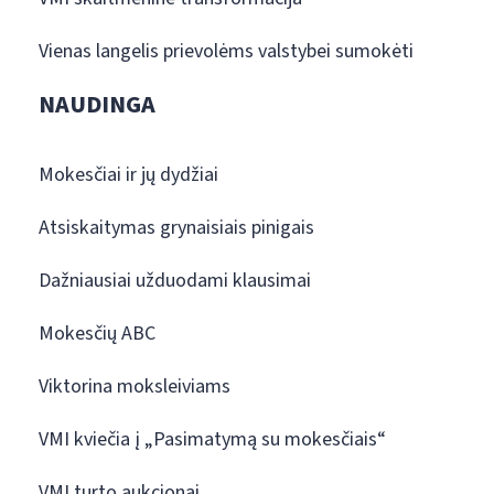
Vienas langelis prievolėms valstybei sumokėti
NAUDINGA
Mokesčiai ir jų dydžiai
Atsiskaitymas grynaisiais pinigais
Dažniausiai užduodami klausimai
Mokesčių ABC
Viktorina moksleiviams
VMI kviečia į „Pasimatymą su mokesčiais“
VMI turto aukcionai