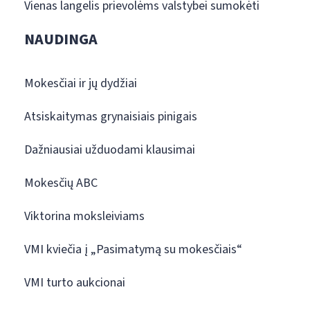
Vienas langelis prievolėms valstybei sumokėti
NAUDINGA
Mokesčiai ir jų dydžiai
Atsiskaitymas grynaisiais pinigais
Dažniausiai užduodami klausimai
Mokesčių ABC
Viktorina moksleiviams
VMI kviečia į „Pasimatymą su mokesčiais“
VMI turto aukcionai