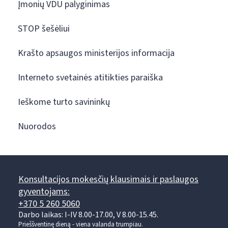
Įmonių VDU palyginimas
STOP šešėliui
Krašto apsaugos ministerijos informacija
Interneto svetainės atitikties paraiška
Ieškome turto savininkų
Nuorodos
Konsultacijos mokesčių klausimais ir paslaugos
gyventojams:
+370 5 260 5060
Darbo laikas: I-IV 8.00-17.00, V 8.00-15.45.
Prieššventinę dieną - viena valanda trumpiau.