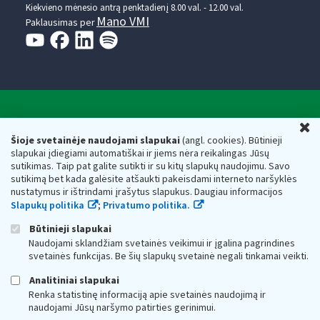
Kiekvieno mėnesio antrą penktadienį 8.00 val. - 12.00 val.
Mano VMI
Paklausimas per
Valstybinė mokesčių inspekcija prie Lietuvos
U
Respublikos finansų ministerijos
Šioje svetainėje naudojami slapukai
(angl. cookies). Būtinieji
slapukai įdiegiami automatiškai ir jiems nėra reikalingas Jūsų
Biudžetinė įstaiga. Juridinio asmens kodas — 188659752,
sutikimas. Taip pat galite sutikti ir su kitų slapukų naudojimu. Savo
adresas: Vasario 16-osios g. 14, 01107 Vilnius, Lietuva, el.paštas:
sutikimą bet kada galėsite atšaukti pakeisdami interneto naršyklės
vmi@vmi.lt
, E. pristatymo dėžutės adresas 188659752
nustatymus ir ištrindami įrašytus slapukus. Daugiau informacijos
Duomenys apie Valstybinę mokesčių inspekciją prie Lietuvos
Slapukų politika
;
Privatumo politika.
Respublikos finansų ministerijos kaupiami ir saugomi Juridinių
asmenų registre
Būtinieji slapukai
Naudojami sklandžiam svetainės veikimui ir įgalina pagrindines
svetainės funkcijas. Be šių slapukų svetainė negali tinkamai veikti.
Analitiniai slapukai
Renka statistinę informaciją apie svetainės naudojimą ir
naudojami Jūsų naršymo patirties gerinimui.