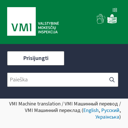
Prisijungti
VMI Machine translation / VMI Машинный перевод /
VMI Машинний переклад (
English
,
Русский
,
Українська
)