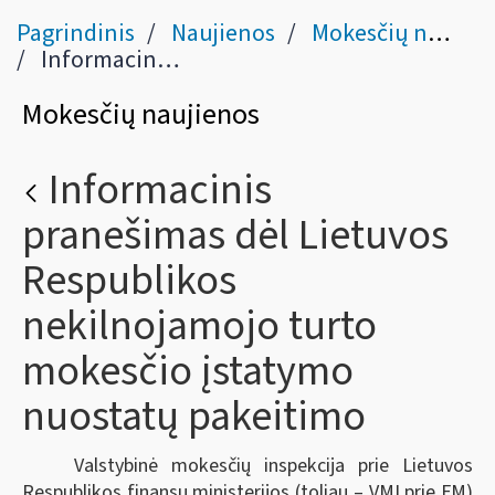
Pagrindinis
Naujienos
Mokesčių naujienos
Informacinis pranešimas dėl Lietuvos Respublikos nekilnojamojo turto mokesčio įstatymo nuostatų pakeitimo
Mokesčių naujienos
Informacinis
pranešimas dėl Lietuvos
Respublikos
nekilnojamojo turto
mokesčio įstatymo
nuostatų pakeitimo
Valstybinė mokesčių inspekcija prie Lietuvos
Respublikos finansų ministerijos (toliau – VMI prie FM)