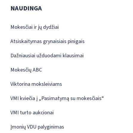
NAUDINGA
Mokesčiai ir jų dydžiai
Atsiskaitymas grynaisiais pinigais
Dažniausiai užduodami klausimai
Mokesčių ABC
Viktorina moksleiviams
VMI kviečia į „Pasimatymą su mokesčiais“
VMI turto aukcionai
Įmonių VDU palyginimas