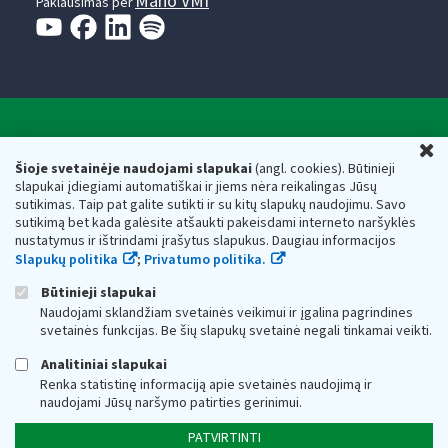
Mano VMI
Paklausimas per
Valstybinė mokesčių inspekcija prie Lietuvos
U
Respublikos finansų ministerijos
Šioje svetainėje naudojami slapukai
(angl. cookies). Būtinieji
slapukai įdiegiami automatiškai ir jiems nėra reikalingas Jūsų
Biudžetinė įstaiga. Juridinio asmens kodas — 188659752,
sutikimas. Taip pat galite sutikti ir su kitų slapukų naudojimu. Savo
adresas: Vasario 16-osios g. 14, 01107 Vilnius, Lietuva, el.paštas:
sutikimą bet kada galėsite atšaukti pakeisdami interneto naršyklės
vmi@vmi.lt
, E. pristatymo dėžutės adresas 188659752
nustatymus ir ištrindami įrašytus slapukus. Daugiau informacijos
Duomenys apie Valstybinę mokesčių inspekciją prie Lietuvos
Slapukų politika
;
Privatumo politika.
Respublikos finansų ministerijos kaupiami ir saugomi Juridinių
asmenų registre
Būtinieji slapukai
Naudojami sklandžiam svetainės veikimui ir įgalina pagrindines
svetainės funkcijas. Be šių slapukų svetainė negali tinkamai veikti.
Analitiniai slapukai
Renka statistinę informaciją apie svetainės naudojimą ir
naudojami Jūsų naršymo patirties gerinimui.
PATVIRTINTI