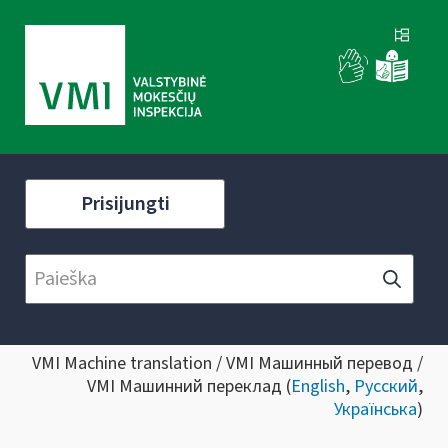
Prisijungti
VMI Machine translation / VMI Машинный перевод /
VMI Машинний переклад (
English
,
Русский
,
Українська
)