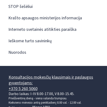
STOP šešėliui
Krašto apsaugos ministerijos informacija
Interneto svetainės atitikties paraiška
Ieškome turto savininkų
Nuorodos
Konsultacijos mokesčių klausimais ir paslaugos
gyventojams:
+370 5 260 5060
Darbo laikas: I-IV 8.00-17.00, V 8.00-15.45.
Prieššventinę dieną - viena valanda trumpiau.
Kiekvieno mėnesio antrą penktadienį 8.00 val. - 12.00 val.