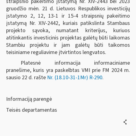
straipsnio pakeitimo įstatymą Nr. XIV-2443 bei 2023
gruodžio mėn. 21 d. Lietuvos Respublikos investicijų
įstatymo 2, 12, 13-1 ir 15-4 straipsnių pakeitimo
įstatymą Nr. XIV-2442, kuriais patikslinta Stambaus
projekto sąvoka, numatant kriterijus, kuriuos
atitinkantis investicinis projektas galėtų būti laikomas
Stambiu projektu ir jam galėtų būti taikomos
teisiniame reguliavime įtvirtintos lengvatos.
Platesnė informacija informaciniame
pranešime, kuris yra paskelbtas VMI prie FM 2024 m.
sausio 22 d. rašte
Nr. (18.10-31-1Mr) R-290
.
Informaciją parengė
Teisės departamentas