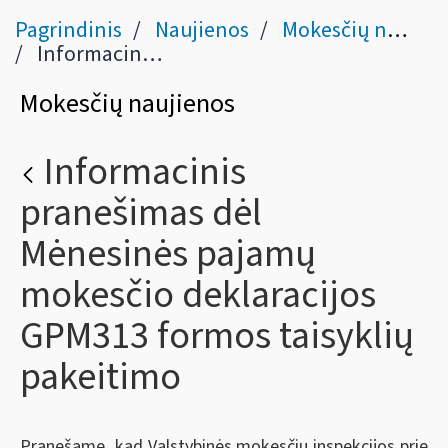
Pagrindinis
Naujienos
Mokesčių naujienos
Informacinis pranešimas dėl Mėnesinės pajamų mokesčio deklaracijos GPM313 formos taisyklių pakeitimo
Mokesčių naujienos
Informacinis
pranešimas dėl
Mėnesinės pajamų
mokesčio deklaracijos
GPM313 formos taisyklių
pakeitimo
Pranešame, kad Valstybinės mokesčių inspekcijos prie