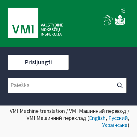
Prisijungti
VMI Machine translation / VMI Машинный перевод /
VMI Машинний переклад (
English
,
Русский
,
Українська
)