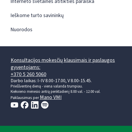
Interneto svetainės atitikties paraiška
Ieškome turto savininkų
Nuorodos
Konsultacijos mokesčių klausimais ir paslaugos
gyventojams:
+370 5 260 5060
Darbo laikas: I-IV 8.00-17.00, V 8.00-15.45.
Prieššventinę dieną - viena valanda trumpiau.
Kiekvieno mėnesio antrą penktadienį 8.00 val. - 12.00 val.
Mano VMI
Paklausimas per