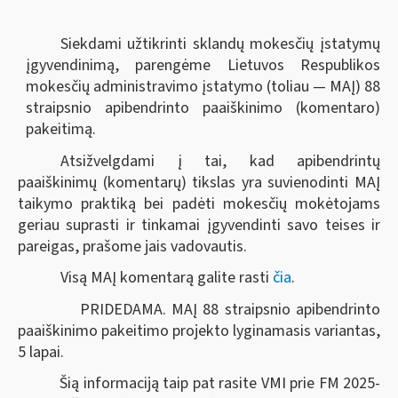
Siekdami užtikrinti sklandų mokesčių įstatymų
įgyvendinimą, parengėme Lietuvos Respublikos
mokesčių administravimo įstatymo (toliau — MAĮ) 88
straipsnio apibendrinto paaiškinimo (komentaro)
pakeitimą.
Atsižvelgdami į tai, kad apibendrintų
paaiškinimų (komentarų) tikslas yra suvienodinti MAĮ
taikymo praktiką bei padėti mokesčių mokėtojams
geriau suprasti ir tinkamai įgyvendinti savo teises ir
pareigas, prašome jais vadovautis.
Visą MAĮ komentarą galite rasti
čia
.
PRIDEDAMA. MAĮ 88 straipsnio apibendrinto
paaiškinimo pakeitimo projekto lyginamasis variantas,
5 lapai.
Šią informaciją taip pat rasite VMI prie FM 2025-