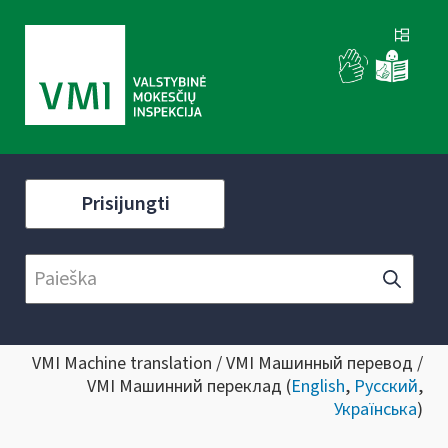
Prisijungti
VMI Machine translation / VMI Машинный перевод /
VMI Машинний переклад (
English
,
Русский
,
Українська
)