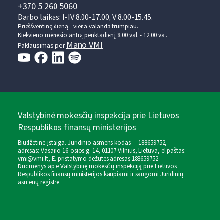
+370 5 260 5060
Darbo laikas: I-IV 8.00-17.00, V 8.00-15.45.
Prieššventinę dieną - viena valanda trumpiau.
Kiekvieno mėnesio antrą penktadienį 8.00 val. - 12.00 val.
Mano VMI
Paklausimas per
Valstybinė mokesčių inspekcija prie Lietuvos
Respublikos finansų ministerijos
Biudžetinė įstaiga. Juridinio asmens kodas — 188659752,
adresas: Vasario 16-osios g. 14, 01107 Vilnius, Lietuva, el.paštas:
vmi@vmi.lt
, E. pristatymo dėžutės adresas 188659752
Duomenys apie Valstybinę mokesčių inspekciją prie Lietuvos
Respublikos finansų ministerijos kaupiami ir saugomi Juridinių
asmenų registre