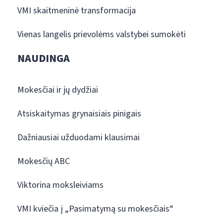
VMI skaitmeninė transformacija
Vienas langelis prievolėms valstybei sumokėti
NAUDINGA
Mokesčiai ir jų dydžiai
Atsiskaitymas grynaisiais pinigais
Dažniausiai užduodami klausimai
Mokesčių ABC
Viktorina moksleiviams
VMI kviečia į „Pasimatymą su mokesčiais“