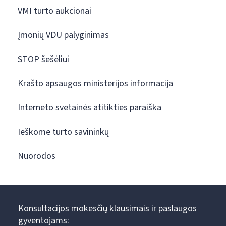
VMI turto aukcionai
Įmonių VDU palyginimas
STOP šešėliui
Krašto apsaugos ministerijos informacija
Interneto svetainės atitikties paraiška
Ieškome turto savininkų
Nuorodos
Konsultacijos mokesčių klausimais ir paslaugos
gyventojams: