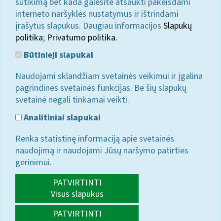
sutikimą bet kada galėsite atšaukti pakeisdami
interneto naršyklės nustatymus ir ištrindami
įrašytus slapukus. Daugiau informacijos
Slapukų
politika
;
Privatumo politika.
Būtinieji slapukai
Naudojami sklandžiam svetainės veikimui ir įgalina
pagrindines svetainės funkcijas. Be šių slapukų
svetainė negali tinkamai veikti.
Analitiniai slapukai
Renka statistinę informaciją apie svetainės
naudojimą ir naudojami Jūsų naršymo patirties
gerinimui.
PATVIRTINTI
Visus slapukus
PATVIRTINTI